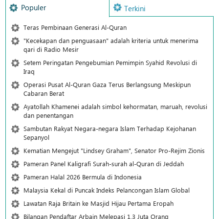
Populer
Terkini
Teras Pembinaan Generasi Al-Quran
"Kecekapan dan penguasaan" adalah kriteria untuk menerima
qari di Radio Mesir
Setem Peringatan Pengebumian Pemimpin Syahid Revolusi di
Iraq
Operasi Pusat Al-Quran Gaza Terus Berlangsung Meskipun
Cabaran Berat
Ayatollah Khamenei adalah simbol kehormatan, maruah, revolusi
dan penentangan
Sambutan Rakyat Negara-negara Islam Terhadap Kejohanan
Sepanyol
Kematian Mengejut "Lindsey Graham", Senator Pro-Rejim Zionis
Pameran Panel Kaligrafi Surah-surah al-Quran di Jeddah
Pameran Halal 2026 Bermula di Indonesia
Malaysia Kekal di Puncak Indeks Pelancongan Islam Global
Lawatan Raja Britain ke Masjid Hijau Pertama Eropah
Bilangan Pendaftar Arbain Melepasi 1.3 Juta Orang