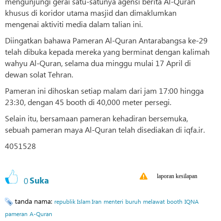
mengunjungi gerai satu-satunya agensi berita Al-Quran
khusus di koridor utama masjid dan dimaklumkan
mengenai aktiviti media dalam talian ini.
Diingatkan bahawa Pameran Al-Quran Antarabangsa ke-29
telah dibuka kepada mereka yang berminat dengan kalimah
wahyu Al-Quran, selama dua minggu mulai 17 April di
dewan solat Tehran.
Pameran ini dihoskan setiap malam dari jam 17:00 hingga
23:30, dengan 45 booth di 40,000 meter persegi.
Selain itu, bersamaan pameran kehadiran bersemuka,
sebuah pameran maya Al-Quran telah disediakan di iqfa.ir.
4051528
laporan kesilapan
0
Suka
tanda nama:
republik Islam Iran
menteri
buruh
melawat
booth
IQNA
pameran
A-Quran