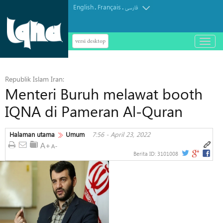
English
Français
.
.
فارسی
versi desktop
باز
و
بسته
کردن
Republik Islam Iran:
منو
Menteri Buruh melawat booth
IQNA di Pameran Al-Quran
Halaman utama
Umum
7:56 - April 23, 2022
Berita ID:
3101008