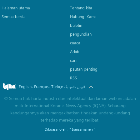
Halaman utama
Tentang kita
Semua berita
Hubungi Kami
buletin
pengundian
cuaca
Arkib
cari
pautan penting
RSS
English
Français
Türkçe
.
.
.
.
فارسی
العربیة
©
Semua hak harta industri dan intelektual dari laman web ini adalah
milik International Koranic News Agency (IQNA). Sebarang
kandungannya akan mengakibatkan tindakan undang-undang
terhadap mereka yang terlibat.
Dikuasai oleh :
" Iransamaneh "