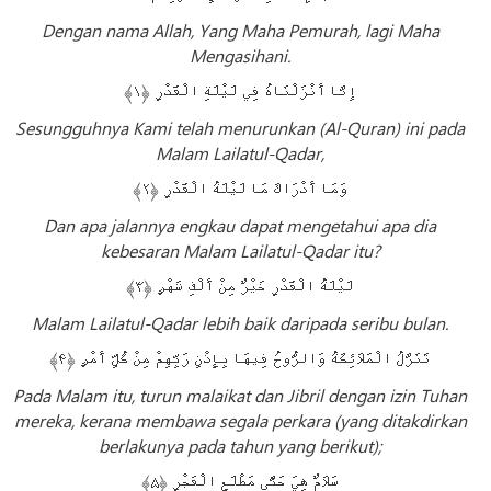
Dengan nama Allah, Yang Maha Pemurah, lagi Maha
Mengasihani.
إِنَّا أَنْزَلْنَاهُ فِي لَيْلَةِ الْقَدْرِ ﴿۱﴾
Sesungguhnya Kami telah menurunkan (Al-Quran) ini pada
Malam Lailatul-Qadar,
وَمَا أَدْرَاكَ مَا لَيْلَةُ الْقَدْرِ ﴿۲﴾
Dan apa jalannya engkau dapat mengetahui apa dia
kebesaran Malam Lailatul-Qadar itu?
لَيْلَةُ الْقَدْرِ خَيْرٌ مِنْ أَلْفِ شَهْرٍ ﴿۳﴾
Malam Lailatul-Qadar lebih baik daripada seribu bulan.
تَنَزَّلُ الْمَلَائِكَةُ وَالرُّوحُ فِيهَا بِإِذْنِ رَبِّهِمْ مِنْ كُلِّ أَمْرٍ ﴿۴﴾
Pada Malam itu, turun malaikat dan Jibril dengan izin Tuhan
mereka, kerana membawa segala perkara (yang ditakdirkan
berlakunya pada tahun yang berikut);
سَلَامٌ هِيَ حَتَّى مَطْلَعِ الْفَجْرِ ﴿۵﴾