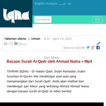
English
Français
.
.
فارسی
versi desktop
باز
و
بسته
کردن
Halaman utama
Umum
8:32 - April 23, 2022
منو
Berita ID:
3101009
Qari Mesir:
Bacaan Surah Al-Qadr oleh Ahmad Naina + Mp4
TEHRAN (IQNA) - Di malam Qadr, bulan Ramadan, bulan
turunnya Al-Quran, kita mendengar ayat-ayat yang
menyenangkan dari Surah Qadr. Anda akan melihat dan
mendengar qari Mesir yang terbilang Ahmad Ahmad Naina
dengan bacaan Surah Al-Qadr di video berikut: