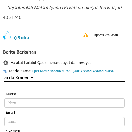
Sejahteralah Malam (yang berkat) itu hingga terbit fajar!
4051246
laporan kesilapan
0
Suka
Berita Berkaitan
Hakikat Lailatul-Qadr menurut ayat dan riwayat
tanda nama:
Qari
Mesir
bacaan
surah Qadr
Ahmad Ahmad Naina
anda Komen
Nama
Email
* komen