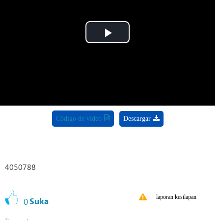
Play
Video
Código de video
Descargar
4050788
laporan kesilapan
0
Suka