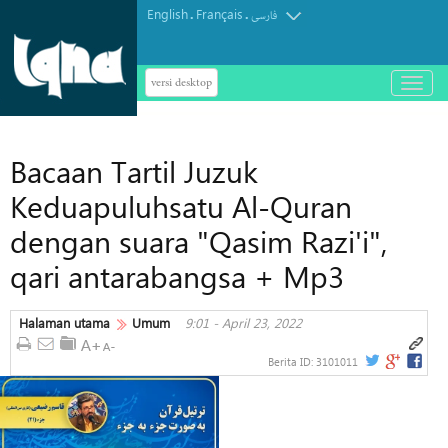
English
Français
.
.
فارسی
versi desktop
باز
و
بسته
کردن
Bacaan Tartil Juzuk
منو
Keduapuluhsatu Al-Quran
dengan suara "Qasim Razi'i",
qari antarabangsa + Mp3
Halaman utama
Umum
9:01 - April 23, 2022
Berita ID:
3101011