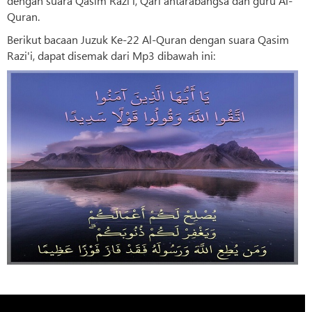
dengan suara Qasim Razi'i, Qari antarabangsa dan guru Al-
Quran.
Berikut bacaan Juzuk Ke-22 Al-Quran dengan suara Qasim
Razi'i, dapat disemak dari Mp3 dibawah ini: