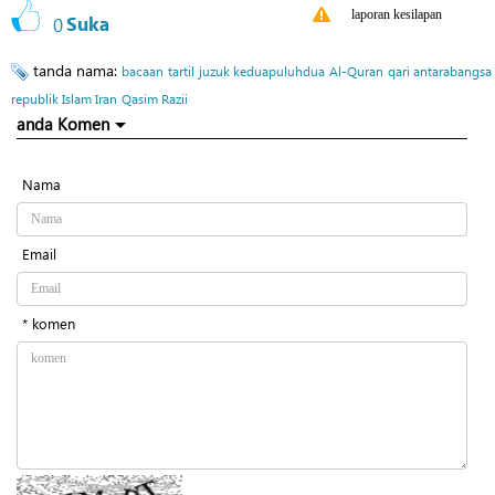
laporan kesilapan
0
Suka
tanda nama:
bacaan
tartil
juzuk keduapuluhdua
Al-Quran
qari antarabangsa
republik Islam Iran
Qasim Razii
anda Komen
Nama
Email
* komen