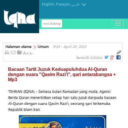
English
Français
.
.
فارسی
versi desktop
باز
و
بسته
کردن
Halaman utama
Umum
9:24 - April 24, 2022
منو
Berita ID:
3101014
Bacaan Tartil Juzuk Keduapuluhdua Al-Quran
dengan suara "Qasim Razi'i", qari antarabangsa +
Mp3
TEHRAN (IQNA) - Semasa bulan Ramadan yang mulia, Agensi
Berita Quran menerbitkan setiap hari satu juzuk daripada bacaan
Al-Quran dengan suara Qasim Razi'i, seorang qari terkemuka
Republik Islam Iran.