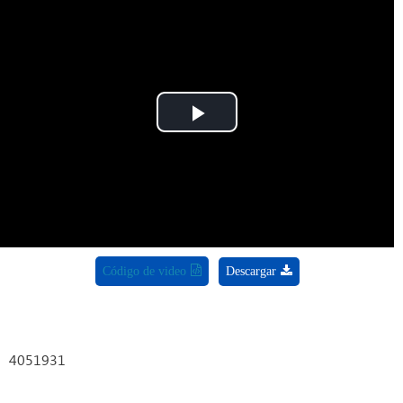
Play
Video
Código de video
Descargar
4051931