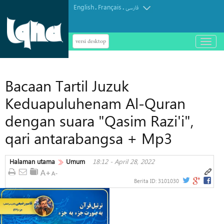
English
Français
.
.
فارسی
versi desktop
باز
و
بسته
کردن
Bacaan Tartil Juzuk
منو
Keduapuluhenam Al-Quran
dengan suara "Qasim Razi'i",
qari antarabangsa + Mp3
Halaman utama
Umum
18:12 - April 28, 2022
Berita ID:
3101030