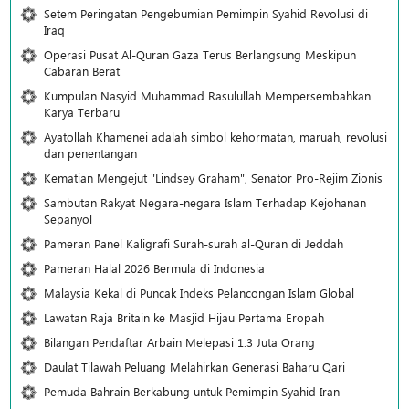
Setem Peringatan Pengebumian Pemimpin Syahid Revolusi di
Iraq
Operasi Pusat Al-Quran Gaza Terus Berlangsung Meskipun
Cabaran Berat
Kumpulan Nasyid Muhammad Rasulullah Mempersembahkan
Karya Terbaru
Ayatollah Khamenei adalah simbol kehormatan, maruah, revolusi
dan penentangan
Kematian Mengejut "Lindsey Graham", Senator Pro-Rejim Zionis
Sambutan Rakyat Negara-negara Islam Terhadap Kejohanan
Sepanyol
Pameran Panel Kaligrafi Surah-surah al-Quran di Jeddah
Pameran Halal 2026 Bermula di Indonesia
Malaysia Kekal di Puncak Indeks Pelancongan Islam Global
Lawatan Raja Britain ke Masjid Hijau Pertama Eropah
Bilangan Pendaftar Arbain Melepasi 1.3 Juta Orang
Daulat Tilawah Peluang Melahirkan Generasi Baharu Qari
Pemuda Bahrain Berkabung untuk Pemimpin Syahid Iran