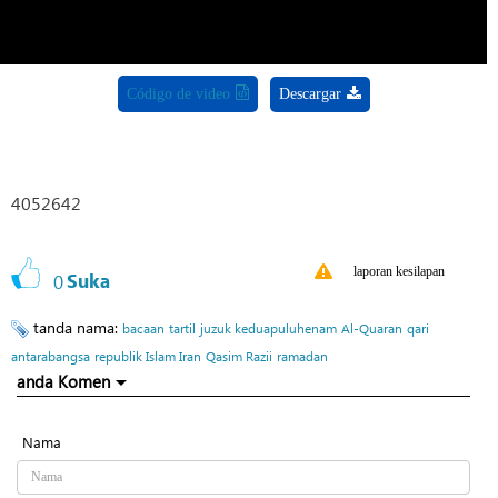
Código de video
Descargar
4052642
laporan kesilapan
0
Suka
tanda nama:
bacaan
tartil
juzuk keduapuluhenam
Al-Quaran
qari
antarabangsa
republik Islam Iran
Qasim Razii
ramadan
anda Komen
Nama