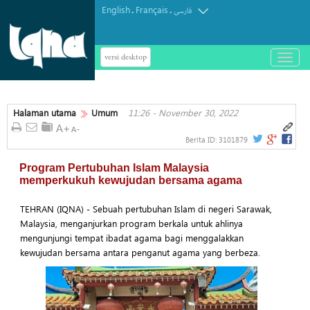
English
Français
.
.
فارسی
versi desktop
باز
و
بسته
کردن
Halaman utama
Umum
11:26 - November 30, 2022
منو
Berita ID:
3101879
Program Pertubuhan Islam Malaysia
memperkukuh kewujudan bersama agama
TEHRAN (IQNA) - Sebuah pertubuhan Islam di negeri Sarawak,
Malaysia, menganjurkan program berkala untuk ahlinya
mengunjungi tempat ibadat agama bagi menggalakkan
kewujudan bersama antara penganut agama yang berbeza.