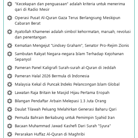
"Kecekapan dan penguasaan" adalah kriteria untuk menerima
qari di Radio Mesir
Operasi Pusat Al-Quran Gaza Terus Berlangsung Meskipun
Cabaran Berat
Ayatollah Khamenei adalah simbol kehormatan, maruah, revolusi
dan penentangan
Kematian Mengejut "Lindsey Graham", Senator Pro-Rejim Zionis
Sambutan Rakyat Negara-negara Islam Terhadap Kejohanan
Sepanyol
Pameran Panel Kaligrafi Surah-surah al-Quran di Jeddah
Pameran Halal 2026 Bermula di Indonesia
Malaysia Kekal di Puncak Indeks Pelancongan Islam Global
Lawatan Raja Britain ke Masjid Hijau Pertama Eropah
Bilangan Pendaftar Arbain Melepasi 1.3 Juta Orang
Daulat Tilawah Peluang Melahirkan Generasi Baharu Qari
Pemuda Bahrain Berkabung untuk Pemimpin Syahid Iran
Bacaan Muhammad Jawad Kashefi Dari Surah "Syura"
Perarakan Huffaz Al-Quran di Maghribi