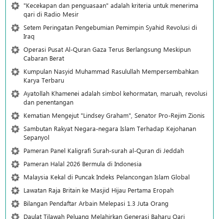
"Kecekapan dan penguasaan" adalah kriteria untuk menerima
qari di Radio Mesir
Setem Peringatan Pengebumian Pemimpin Syahid Revolusi di
Iraq
Operasi Pusat Al-Quran Gaza Terus Berlangsung Meskipun
Cabaran Berat
Kumpulan Nasyid Muhammad Rasulullah Mempersembahkan
Karya Terbaru
Ayatollah Khamenei adalah simbol kehormatan, maruah, revolusi
dan penentangan
Kematian Mengejut "Lindsey Graham", Senator Pro-Rejim Zionis
Sambutan Rakyat Negara-negara Islam Terhadap Kejohanan
Sepanyol
Pameran Panel Kaligrafi Surah-surah al-Quran di Jeddah
Pameran Halal 2026 Bermula di Indonesia
Malaysia Kekal di Puncak Indeks Pelancongan Islam Global
Lawatan Raja Britain ke Masjid Hijau Pertama Eropah
Bilangan Pendaftar Arbain Melepasi 1.3 Juta Orang
Daulat Tilawah Peluang Melahirkan Generasi Baharu Qari