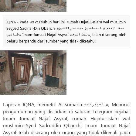
IQNA - Pada waktu subuh hari ini, rumah Hujatul-Islam wal muslimin
Seyyed Sadr al-Din Qbanchi «حجة الاسلام و المسلمین سید صدرالدین
قبانچی» Imam Jumaat Najaf Asyraf «نجف اشرف», telah diserang oleh
peluru berpandu dari sumber yang tidak diketahui.
Laporan IQNA, memetik Al-Sumaria «السومریه»; Menurut
pengumuman yang disiarkan di saluran Telegram pejabat
Imam Jumaat Najaf Asyraf, rumah Hujatul-Islam wal
muslimin Syed Sadruddin Qbanchi, Imam Jumaat Najaf
Asyraf telah diserang oleh orang yang tidak dikenali pada