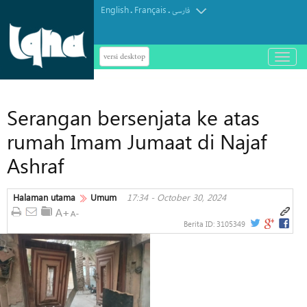
English
Français
.
.
فارسی
versi desktop
باز
و
بسته
کردن
Serangan bersenjata ke atas
منو
rumah Imam Jumaat di Najaf
Ashraf
Halaman utama
Umum
17:34 - October 30, 2024
Berita ID:
3105349