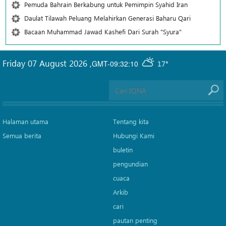
Pemuda Bahrain Berkabung untuk Pemimpin Syahid Iran
Daulat Tilawah Peluang Melahirkan Generasi Baharu Qari
Bacaan Muhammad Jawad Kashefi Dari Surah "Syura"
Friday 07 August 2026
,
GMT-09:32:10
17°
Halaman utama
Tentang kita
Semua berita
Hubungi Kami
buletin
pengundian
cuaca
Arkib
cari
pautan penting