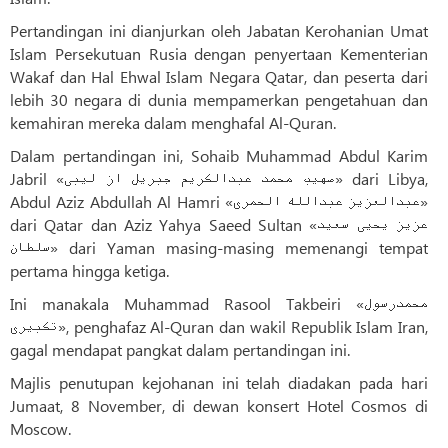
Pertandingan ini dianjurkan oleh Jabatan Kerohanian Umat
Islam Persekutuan Rusia dengan penyertaan Kementerian
Wakaf dan Hal Ehwal Islam Negara Qatar, dan peserta dari
lebih 30 negara di dunia mempamerkan pengetahuan dan
kemahiran mereka dalam menghafal Al-Quran.
Dalam pertandingan ini, Sohaib Muhammad Abdul Karim
Jabril «صهیب محمد عبدالکریم جبریل از لیبی» dari Libya,
Abdul Aziz Abdullah Al Hamri «عبدالعزیز عبدالله الحمری»
dari Qatar dan Aziz Yahya Saeed Sultan «عزیز یحیی سعید
سلطان» dari Yaman masing-masing memenangi tempat
pertama hingga ketiga.
Ini manakala Muhammad Rasool Takbeiri «محمدرسول
تکبیری», penghafaz Al-Quran dan wakil Republik Islam Iran,
gagal mendapat pangkat dalam pertandingan ini.
Majlis penutupan kejohanan ini telah diadakan pada hari
Jumaat, 8 November, di dewan konsert Hotel Cosmos di
Moscow.