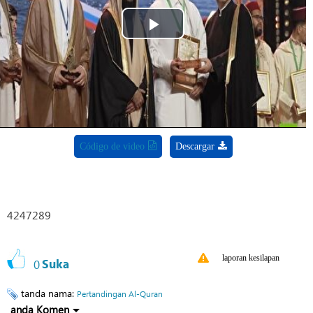
Play
Video
Código de video
Descargar
4247289
laporan kesilapan
0
Suka
tanda nama:
Pertandingan Al-Quran
anda Komen