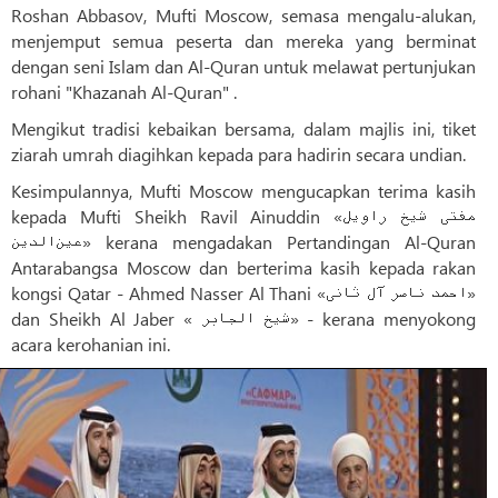
Roshan Abbasov, Mufti Moscow, semasa mengalu-alukan,
menjemput semua peserta dan mereka yang berminat
dengan seni Islam dan Al-Quran untuk melawat pertunjukan
rohani "Khazanah Al-Quran" .
Mengikut tradisi kebaikan bersama, dalam majlis ini, tiket
ziarah umrah diagihkan kepada para hadirin secara undian.
Kesimpulannya, Mufti Moscow mengucapkan terima kasih
kepada Mufti Sheikh Ravil Ainuddin «مفتی شیخ راویل
عین‌الدین» kerana mengadakan Pertandingan Al-Quran
Antarabangsa Moscow dan berterima kasih kepada rakan
kongsi Qatar - Ahmed Nasser Al Thani «احمد ناصر آل ثانی»
dan Sheikh Al Jaber « شیخ الجابر» - kerana menyokong
acara kerohanian ini.