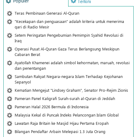
Populer
Terkini
Teras Pembinaan Generasi Al-Quran
"Kecekapan dan penguasaan" adalah kriteria untuk menerima
qari di Radio Mesir
Setem Peringatan Pengebumian Pemimpin Syahid Revolusi di
Iraq
Operasi Pusat Al-Quran Gaza Terus Berlangsung Meskipun
Cabaran Berat
Ayatollah Khamenei adalah simbol kehormatan, maruah, revolusi
dan penentangan
Sambutan Rakyat Negara-negara Islam Terhadap Kejohanan
Sepanyol
Kematian Mengejut "Lindsey Graham", Senator Pro-Rejim Zionis
Pameran Panel Kaligrafi Surah-surah al-Quran di Jeddah
Pameran Halal 2026 Bermula di Indonesia
Malaysia Kekal di Puncak Indeks Pelancongan Islam Global
Lawatan Raja Britain ke Masjid Hijau Pertama Eropah
Bilangan Pendaftar Arbain Melepasi 1.3 Juta Orang