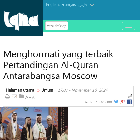
English
Français
.
.
فارسی
versi desktop
باز
و
بسته
کردن
Menghormati yang terbaik
منو
Pertandingan Al-Quran
Antarabangsa Moscow
Halaman utama
Umum
17:03 - November 10, 2024
Berita ID:
3105399