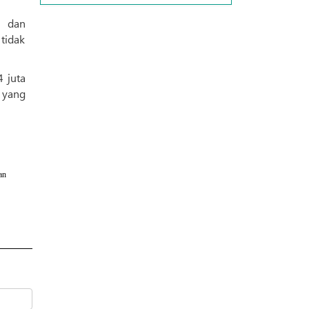
i dan
tidak
 juta
 yang
an