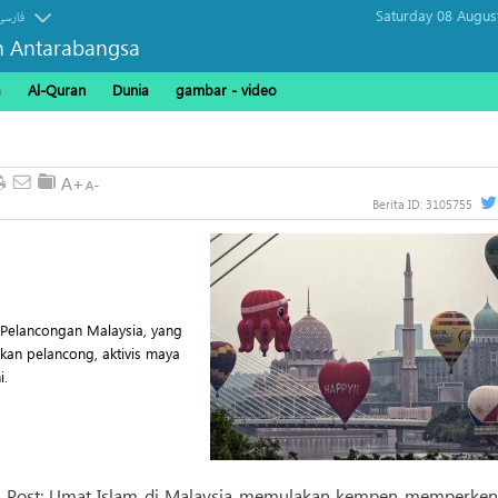
Saturday 08 Augus
فارسی
n Antarabangsa
a
Al-Quran
Dunia
gambar - video
Berita ID:
3105755
 Pelancongan Malaysia, yang
ikan pelancong, aktivis maya
i.
 Post; Umat Islam di Malaysia memulakan kempen memperken