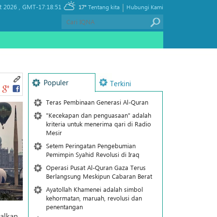
|
t 2026 ,
GMT-17:18:51
17°
Tentang kita
Hubungi Kami
Populer
Terkini
Teras Pembinaan Generasi Al-Quran
"Kecekapan dan penguasaan" adalah
kriteria untuk menerima qari di Radio
Mesir
Setem Peringatan Pengebumian
Pemimpin Syahid Revolusi di Iraq
Operasi Pusat Al-Quran Gaza Terus
Berlangsung Meskipun Cabaran Berat
Ayatollah Khamenei adalah simbol
kehormatan, maruah, revolusi dan
penentangan
alkan