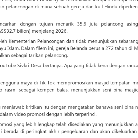
klan pelancongan di mana sebuah gereja dan kuil Hindu diperken
ncarkan dengan tujuan menarik 35.6 juta pelancong asin
AS$32.7 bilion) menjelang 2026.
n oleh Kementerian Pelancongan dan tidak menunjukkan sebarang
yu Islam. Dalam filem ini, gereja Belanda berusia 272 tahun di 
alkan sebagai tarikan pelancong.
ouTube Sivkri Desa bertanya: Apa yang tidak kena dengan ranc
i pengguna maya di Tik Tok mempromosikan masjid tempatan me
 rasmi sebagai kempen balas, menunjukkan seni bina masji
g menjawab kritikan itu dengan mengatakan bahawa seni bina m
alam video promosi dengan lebih terperinci.
romosi yang lebih lengkap telah disediakan yang menunjukkan a
i berada di peringkat akhir pengeluaran dan akan dikeluarkan 