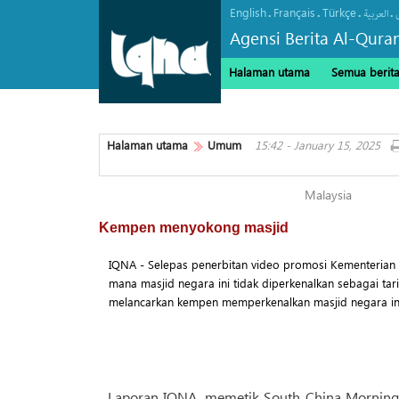
English
Français
Türkçe
.
.
.
.
العربیة
Agensi Berita Al-Qura
Halaman utama
Semua berit
Halaman utama
Umum
15:42 - January 15, 2025
Malaysia
Kempen menyokong masjid
IQNA - Selepas penerbitan video promosi Kementerian
mana masjid negara ini tidak diperkenalkan sebagai tar
melancarkan kempen memperkenalkan masjid negara in
Laporan IQNA, memetik South China Morning