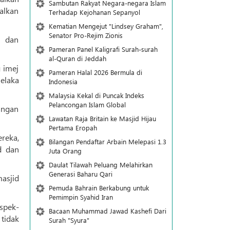
Sambutan Rakyat Negara-negara Islam
alkan
Terhadap Kejohanan Sepanyol
Kematian Mengejut "Lindsey Graham",
Senator Pro-Rejim Zionis
g dan
Pameran Panel Kaligrafi Surah-surah
al-Quran di Jeddah
 imej
Pameran Halal 2026 Bermula di
Melaka
Indonesia
Malaysia Kekal di Puncak Indeks
Pelancongan Islam Global
angan
Lawatan Raja Britain ke Masjid Hijau
Pertama Eropah
reka,
Bilangan Pendaftar Arbain Melepasi 1.3
d dan
Juta Orang
Daulat Tilawah Peluang Melahirkan
Generasi Baharu Qari
asjid
Pemuda Bahrain Berkabung untuk
Pemimpin Syahid Iran
spek-
Bacaan Muhammad Jawad Kashefi Dari
tidak
Surah "Syura"