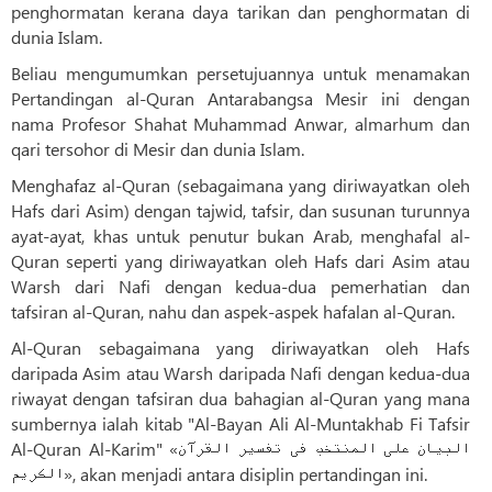
penghormatan kerana daya tarikan dan penghormatan di
dunia Islam.
Beliau mengumumkan persetujuannya untuk menamakan
Pertandingan al-Quran Antarabangsa Mesir ini dengan
nama Profesor Shahat Muhammad Anwar, almarhum dan
qari tersohor di Mesir dan dunia Islam.
Menghafaz al-Quran (sebagaimana yang diriwayatkan oleh
Hafs dari Asim) dengan tajwid, tafsir, dan susunan turunnya
ayat-ayat, khas untuk penutur bukan Arab, menghafal al-
Quran seperti yang diriwayatkan oleh Hafs dari Asim atau
Warsh dari Nafi dengan kedua-dua pemerhatian dan
tafsiran al-Quran, nahu dan aspek-aspek hafalan al-Quran.
Al-Quran sebagaimana yang diriwayatkan oleh Hafs
daripada Asim atau Warsh daripada Nafi dengan kedua-dua
riwayat dengan tafsiran dua bahagian al-Quran yang mana
sumbernya ialah kitab "Al-Bayan Ali Al-Muntakhab Fi Tafsir
Al-Quran Al-Karim" «البیان علی المنتخب فی تفسیر القرآن
الکریم», akan menjadi antara disiplin pertandingan ini.