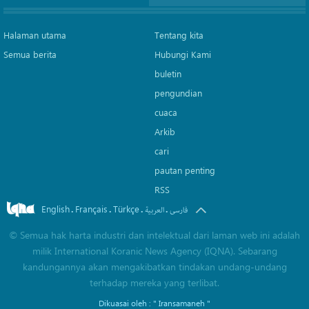
Halaman utama
Tentang kita
Semua berita
Hubungi Kami
buletin
pengundian
cuaca
Arkib
cari
pautan penting
RSS
English
Français
Türkçe
.
.
.
.
فارسی
العربیة
©
Semua hak harta industri dan intelektual dari laman web ini adalah
milik International Koranic News Agency (IQNA). Sebarang
kandungannya akan mengakibatkan tindakan undang-undang
terhadap mereka yang terlibat.
Dikuasai oleh :
" Iransamaneh "