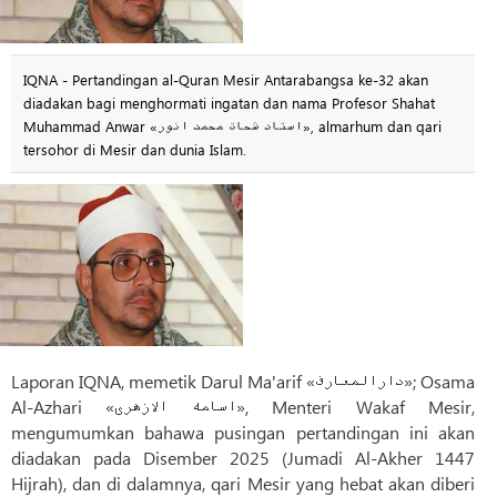
IQNA - Pertandingan al-Quran Mesir Antarabangsa ke-32 akan
diadakan bagi menghormati ingatan dan nama Profesor Shahat
Muhammad Anwar «استاد شحات محمد انور», almarhum dan qari
tersohor di Mesir dan dunia Islam.
Laporan IQNA, memetik Darul Ma'arif «دارالمعارف»; Osama
Al-Azhari «اسامه الازهری», Menteri Wakaf Mesir,
mengumumkan bahawa pusingan pertandingan ini akan
diadakan pada Disember 2025 (Jumadi Al-Akher 1447
Hijrah), dan di dalamnya, qari Mesir yang hebat akan diberi