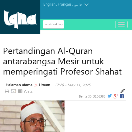
English
Français
.
.
فارسی
versi desktop
باز
و
بسته
کردن
Pertandingan Al-Quran
منو
antarabangsa Mesir untuk
memperingati Profesor Shahat
Halaman utama
Umum
17:26 - May 11, 2025
Berita ID:
3106383