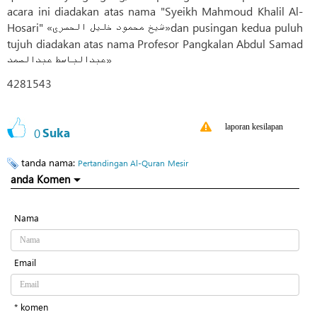
acara ini diadakan atas nama "Syeikh Mahmoud Khalil Al-
Hosari" «شیخ محمود خلیل الحصری»dan pusingan kedua puluh
tujuh diadakan atas nama Profesor Pangkalan Abdul Samad
عبدالباسط عبدالصمد»
4281543
laporan kesilapan
0
Suka
tanda nama:
Pertandingan Al-Quran
Mesir
anda Komen
Nama
Email
* komen