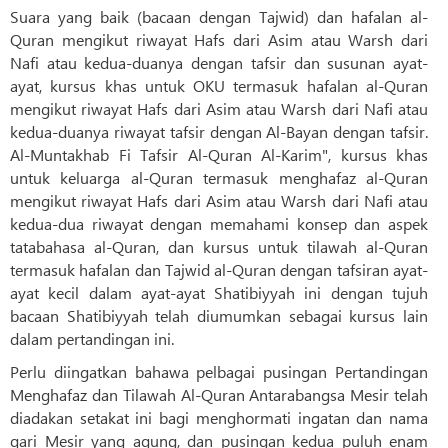
Suara yang baik (bacaan dengan Tajwid) dan hafalan al-
Quran mengikut riwayat Hafs dari Asim atau Warsh dari
Nafi atau kedua-duanya dengan tafsir dan susunan ayat-
ayat, kursus khas untuk OKU termasuk hafalan al-Quran
mengikut riwayat Hafs dari Asim atau Warsh dari Nafi atau
kedua-duanya riwayat tafsir dengan Al-Bayan dengan tafsir.
Al-Muntakhab Fi Tafsir Al-Quran Al-Karim", kursus khas
untuk keluarga al-Quran termasuk menghafaz al-Quran
mengikut riwayat Hafs dari Asim atau Warsh dari Nafi atau
kedua-dua riwayat dengan memahami konsep dan aspek
tatabahasa al-Quran, dan kursus untuk tilawah al-Quran
termasuk hafalan dan Tajwid al-Quran dengan tafsiran ayat-
ayat kecil dalam ayat-ayat Shatibiyyah ini dengan tujuh
bacaan Shatibiyyah telah diumumkan sebagai kursus lain
dalam pertandingan ini.
Perlu diingatkan bahawa pelbagai pusingan Pertandingan
Menghafaz dan Tilawah Al-Quran Antarabangsa Mesir telah
diadakan setakat ini bagi menghormati ingatan dan nama
qari Mesir yang agung, dan pusingan kedua puluh enam