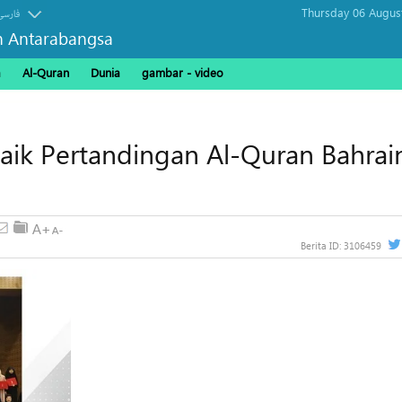
Thursday 06 Augus
فارسی
n Antarabangsa
a
Al-Quran
Dunia
gambar - video
aik Pertandingan Al-Quran Bahrai
Berita ID:
3106459