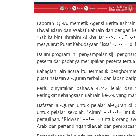
Laporan IQNA, memetik Agensi Berita Bahrain
Ehwal Islam dan Wakaf Bahrain dan dengan ker
"Sabika binti Ibrahim Al Khalifa" «سبیکه بنت ابراهیم آل خلیفه», isteri raja negara itu, dalam persidangan dan dewan
Dalam program ini, penyampaian sijil penghar
peserta daripadanya merupakan peserta tertua
Bahagian lain acara itu termasuk penghormatan k
pusat hafazan al-Quran terbaik, dan lapan dari
Perlu dinyatakan bahawa 4,242 lelaki dan
Peringkat Kebangsaan Bahrain ke-29, yang mana
Hafazan al-Quran untuk pelajar al-Quran di pu
untuk pelajar sekolah, "Ajran" «اجران» untuk orang kurang upaya, "Ghufran" «غفران» untuk banduan di pusat
pemulihan, "Ridwan" «رضوان» untuk orang awam, "Salman Farsi" «سلمان فارسی» untuk penceramah bukan bahasa
Arab, dan pertandingan tilawah dan pembacaan 
Pertandingan ini diadakan sebagai pertandin