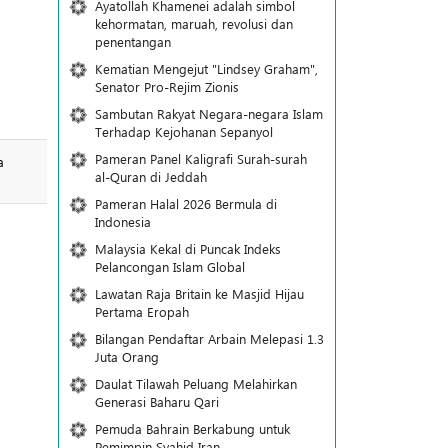
Ayatollah Khamenei adalah simbol
kehormatan, maruah, revolusi dan
penentangan
Kematian Mengejut "Lindsey Graham",
Senator Pro-Rejim Zionis
Sambutan Rakyat Negara-negara Islam
Terhadap Kejohanan Sepanyol
Pameran Panel Kaligrafi Surah-surah
a
al-Quran di Jeddah
Pameran Halal 2026 Bermula di
Indonesia
Malaysia Kekal di Puncak Indeks
Pelancongan Islam Global
Lawatan Raja Britain ke Masjid Hijau
Pertama Eropah
Bilangan Pendaftar Arbain Melepasi 1.3
Juta Orang
Daulat Tilawah Peluang Melahirkan
Generasi Baharu Qari
Pemuda Bahrain Berkabung untuk
Pemimpin Syahid Iran