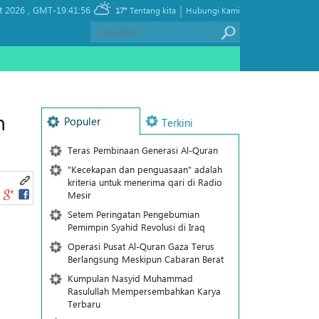
|
t 2026 ,
GMT-19:41:56
17°
Tentang kita
Hubungi Kami
n
Populer
Terkini
Teras Pembinaan Generasi Al-Quran
"Kecekapan dan penguasaan" adalah
kriteria untuk menerima qari di Radio
Mesir
Setem Peringatan Pengebumian
Pemimpin Syahid Revolusi di Iraq
Operasi Pusat Al-Quran Gaza Terus
Berlangsung Meskipun Cabaran Berat
Kumpulan Nasyid Muhammad
Rasulullah Mempersembahkan Karya
Terbaru