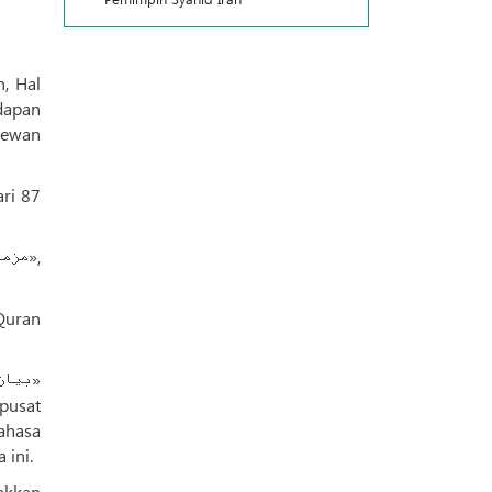
, Hal
dapan
ri 87
Quran
 ini.
akkan