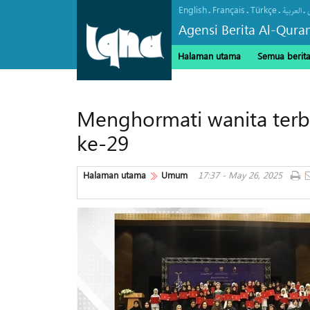
English
Français
Türkçe
.
.
.
.
العربیة
Agensi Berita Al-Qura
Halaman utama
Semua berit
Menghormati wanita terb
ke-29
Halaman utama
Umum
17:37 - May 26, 2025