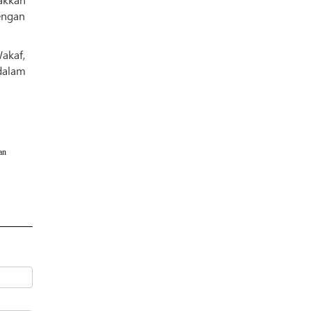
engan
akaf,
dalam
an