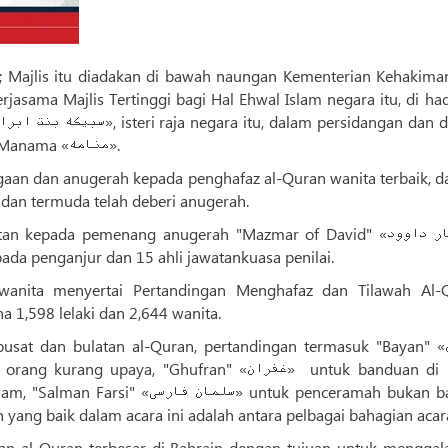
; Majlis itu diadakan di bawah naungan Kementerian Kehakiman
jasama Majlis Tertinggi bagi Hal Ehwal Islam negara itu, di ha
mesyuarat Pusat Kebudayaan "Issa" «عیسی» di Manama «منامه».
gaan dan anugerah kepada penghafaz al-Quran wanita terbaik, da
 dan termuda telah deberi anugerah.
epada pemenang anugerah "Mazmar of David" «مزمار داوود»,
pada penganjur dan 15 ahli jawatankuasa penilai.
 wanita menyertai Pertandingan Menghafaz dan Tilawah Al-
 1,598 lelaki dan 2,644 wanita.
sat dan bulatan al-Quran, pertandingan termasuk "Bayan" «بیان»
yang baik dalam acara ini adalah antara pelbagai bahagian acara
gan al-Quran terbesar di Bahrain dengan tujuan untuk menggal