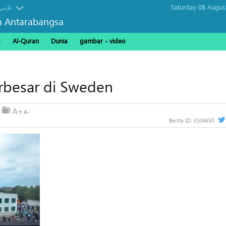
Saturday 08 Augus
فارسی
n Antarabangsa
a
Al-Quran
Dunia
gambar - video
rbesar di Sweden
Berita ID:
3106650