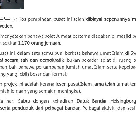
Llaporan IQNA, memetik portal Alkompis «الکامپیس»; Kos pembinaan pusat ini telah
dibiayai sepenuhnya me
Sweden
.
, menyatakan bahawa solat Jumaat pertama diadakan di masjid b
n sekitar
1,170 orang jemaah
.
usat ini, dalam satu temu bual berkata bahawa umat Islam di S
iraf secara sah dan demokratik
, bukan sekadar solat di ruang 
menambah bahawa pertambahan jumlah umat Islam serta kepelba
ng yang lebih besar dan formal.
 projek ini adalah kerana
lesen pusat Islam lama telah tamat t
mlah jemaah yang semakin meningkat.
ada hari Sabtu dengan kehadiran
Datuk Bandar Helsingbor
 serta penduduk dari pelbagai bandar
. Pelbagai aktiviti dan sesi