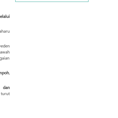
lalui
aharu
weden
bawah
gaian
empoh
,
g dan
 turut