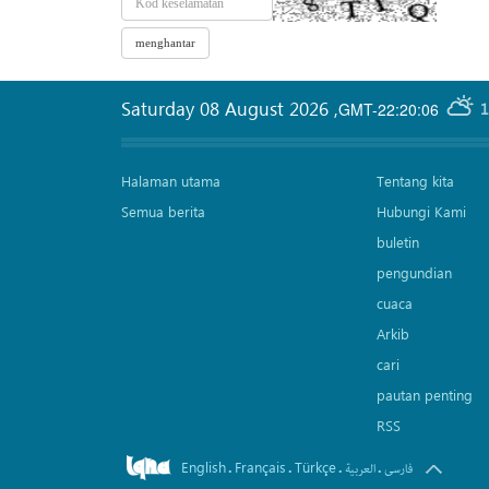
Saturday 08 August 2026
,
GMT-22:20:06
1
Halaman utama
Tentang kita
Semua berita
Hubungi Kami
buletin
pengundian
cuaca
Arkib
cari
pautan penting
RSS
English
Français
Türkçe
.
.
.
.
فارسی
العربیة