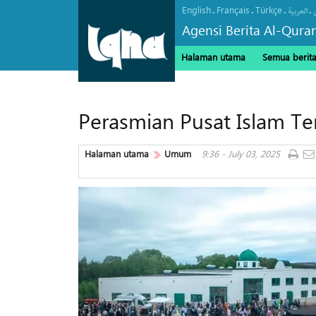
English
Français
Türkçe
.
.
.
.
العربیة
Agensi Berita Al-Qura
Halaman utama
Semua berit
Perasmian Pusat Islam Te
Halaman utama
Umum
9:36 - July 03, 2025