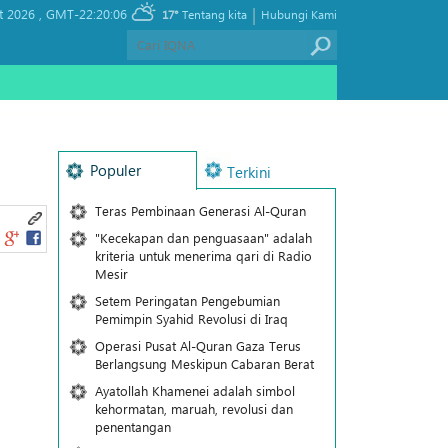
|
t 2026 ,
GMT-22:20:06
17°
Tentang kita
Hubungi Kami
Populer
Terkini
Teras Pembinaan Generasi Al-Quran
"Kecekapan dan penguasaan" adalah
kriteria untuk menerima qari di Radio
Mesir
Setem Peringatan Pengebumian
Pemimpin Syahid Revolusi di Iraq
Operasi Pusat Al-Quran Gaza Terus
Berlangsung Meskipun Cabaran Berat
Ayatollah Khamenei adalah simbol
kehormatan, maruah, revolusi dan
penentangan