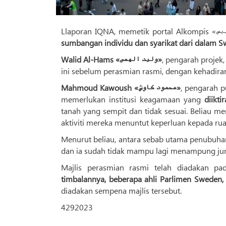
sumbangan individu dan syarikat dari dalam 
Walid Al-Hams «ولید الهمص»
, pengarah projek
ini sebelum perasmian rasmi, dengan kehadira
Mahmoud Kawoush «محمود کاوش»
, pengarah p
memerlukan institusi keagamaan yang
diikt
tanah yang sempit dan tidak sesuai. Beliau 
aktiviti mereka menuntut keperluan kepada rua
Menurut beliau, antara sebab utama penubuhan
dan ia sudah tidak mampu lagi menampung ju
Majlis perasmian rasmi telah diadakan p
timbalannya, beberapa ahli Parlimen Sweden,
diadakan sempena majlis tersebut.
4292023