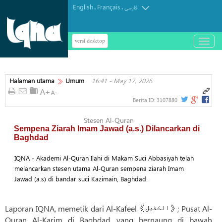
English
Français
.
.
فارسی
versi desktop
باز
و
بسته
کردن
Halaman utama
Umum
16:41 - May 17, 2026
منو
Berita ID:
3107880
Stesen Al-Quran
Sempena Ziarah Imam Jawad (a.s.) Dilancarkan di
Baghdad
IQNA - Akademi Al-Quran Ilahi di Makam Suci Abbasiyah telah
melancarkan stesen utama Al-Quran sempena ziarah Imam
Jawad (a.s) di bandar suci Kazimain, Baghdad.
Laporan IQNA, memetik dari Al-Kafeel《الکفیل》; Pusat Al-
Quran Al-Karim di Baghdad, yang bernaung di bawah