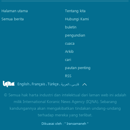
Halaman utama
Tentang kita
Semua berita
Hubungi Kami
buletin
pengundian
cuaca
Arkib
cari
pautan penting
RSS
English
Français
Türkçe
.
.
.
.
فارسی
العربیة
©
Semua hak harta industri dan intelektual dari laman web ini adalah
milik International Koranic News Agency (IQNA). Sebarang
kandungannya akan mengakibatkan tindakan undang-undang
terhadap mereka yang terlibat.
Dikuasai oleh :
" Iransamaneh "