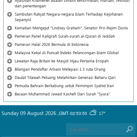
Ayatollah Khamenei adalah simbol kehormatan, maruah, revolusi
dan penentangan
Sambutan Rakyat Negara-negara Islam Terhadap Kejohanan
Sepanyol
Kematian Mengejut "Lindsey Graham", Senator Pro-Rejim Zionis
Pameran Panel Kaligrafi Surah-surah al-Quran di Jeddah
Pameran Halal 2026 Bermula di Indonesia
Malaysia Kekal di Puncak Indeks Pelancongan Islam Global
Lawatan Raja Britain ke Masjid Hijau Pertama Eropah
Bilangan Pendaftar Arbain Melepasi 1.3 Juta Orang
Daulat Tilawah Peluang Melahirkan Generasi Baharu Qari
Pemuda Bahrain Berkabung untuk Pemimpin Syahid Iran
Bacaan Muhammad Jawad Kashefi Dari Surah "Syura"
Sunday 09 August 2026
,
GMT-02:53:55
17°