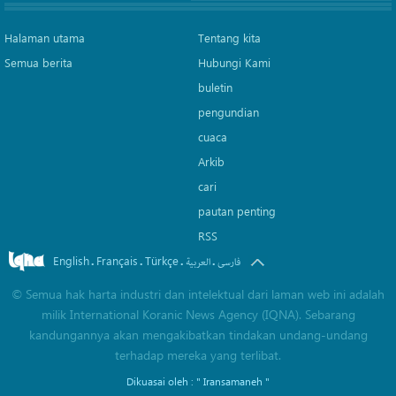
Halaman utama
Tentang kita
Semua berita
Hubungi Kami
buletin
pengundian
cuaca
Arkib
cari
pautan penting
RSS
English
Français
Türkçe
.
.
.
.
فارسی
العربیة
©
Semua hak harta industri dan intelektual dari laman web ini adalah
milik International Koranic News Agency (IQNA). Sebarang
kandungannya akan mengakibatkan tindakan undang-undang
terhadap mereka yang terlibat.
Dikuasai oleh :
" Iransamaneh "