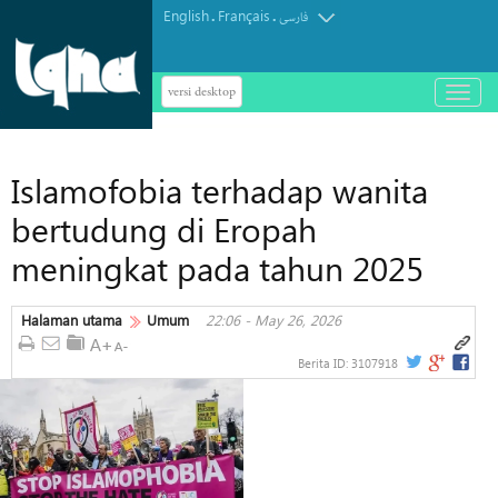
English
Français
.
.
فارسی
versi desktop
باز
و
بسته
کردن
Islamofobia terhadap wanita
منو
bertudung di Eropah
meningkat pada tahun 2025
Halaman utama
Umum
22:06 - May 26, 2026
Berita ID:
3107918