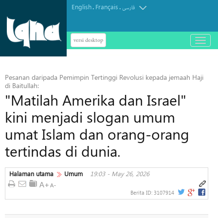
English
Français
.
.
فارسی
versi desktop
باز
و
بسته
کردن
Pesanan daripada Pemimpin Tertinggi Revolusi kepada jemaah Haji
منو
di Baitullah:
"Matilah Amerika dan Israel"
kini menjadi slogan umum
umat Islam dan orang-orang
tertindas di dunia.
Halaman utama
Umum
19:03 - May 26, 2026
Berita ID:
3107914