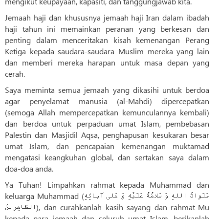
mengikut keupayaan, kapasiti, dan tanggungjawab kita.
Jemaah haji dan khususnya jemaah haji Iran dalam ibadah
haji tahun ini memainkan peranan yang berkesan dan
penting dalam menceritakan kisah kemenangan Perang
Ketiga kepada saudara-saudara Muslim mereka yang lain
dan memberi mereka harapan untuk masa depan yang
cerah.
Saya meminta semua jemaah yang dikasihi untuk berdoa
agar penyelamat manusia (al-Mahdi) dipercepatkan
(semoga Allah mempercepatkan kemunculannya kembali)
dan berdoa untuk perpaduan umat Islam, pembebasan
Palestin dan Masjidil Aqsa, penghapusan kesukaran besar
umat Islam, dan pencapaian kemenangan muktamad
mengatasi keangkuhan global, dan sertakan saya dalam
doa-doa anda.
Ya Tuhan! Limpahkan rahmat kepada Muhammad dan
keluarga Muhammad (صَلَواتُ اللهِ وَ سَلامُهُ عَلَيْهِ وَ عَلی آبائِهِ
الطّاهِرينَ), dan curahkanlah kasih sayang dan rahmat-Mu
kepada para jemaah dan seluruh umat Islam, berikanlah