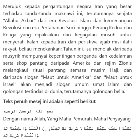
Merujuk kepada pergantungan negara Iran yang besar
terhadap tanda-tanda maknawi ini, terutamanya senjata
"Allahu Akbar" dari era Revolusi Islam dan kemenangan
Revolusi dan era Pertahanan Suci hingga Perang Kedua dan
Ketiga yang dipaksakan dan kegagalan musuh untuk
menyerah kalah kepada Iran dan peristiwa ajaib misi ilahi
rakyat, beliau menekankan: Tahun ini, isu menolak daripada
musyrik mempunyai kepentingan berganda, dan kedalaman
serta skop pantang daripada Amerika dan rejim Zionis
melangkaui ritual pantang semasa musim Haji, dan
daripada slogan "Maut untuk Amerika" dan "Maut untuk
Israel" akan menjadi slogan umum umat Islam dan
golongan tertindas di dunia, terutamanya golongan belia.
Teks penuh mesej ini adalah seperti berikut:
بسم الله الرحمن الرحيم
Dengan nama Allah, Yang Maha Pemurah, Maha Penyayang
لَبَّيْكَ اللَّهُمَّ لَبَّيْكَ، لَبَّيْكَ لَا شَرِيكَ لَكَ لَبَّيْكَ، إِنَّ الْحَمْدَ وَالنِّعْمَةَ لَكَ
وَالْمُلْكَ لَا شَرِيكَ لَكَ