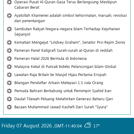
Operasi Pusat Al-Quran Gaza Terus Berlangsung Meskipun
Cabaran Berat
Ayatollah Khamenei adalah simbol kehormatan, maruah, revolusi
dan penentangan
Sambutan Rakyat Negara-negara Islam Terhadap Kejohanan
Sepanyol
Kematian Mengejut "Lindsey Graham", Senator Pro-Rejim Zionis
Pameran Panel Kaligrafi Surah-surah al-Quran di Jeddah
Pameran Halal 2026 Bermula di Indonesia
Malaysia Kekal di Puncak Indeks Pelancongan Islam Global
Lawatan Raja Britain ke Masjid Hijau Pertama Eropah
Bilangan Pendaftar Arbain Melepasi 1.3 Juta Orang
Pemuda Bahrain Berkabung untuk Pemimpin Syahid Iran
Daulat Tilawah Peluang Melahirkan Generasi Baharu Qari
Bacaan Muhammad Jawad Kashefi Dari Surah "Syura"
Friday 07 August 2026
,
GMT-11:40:04
17°