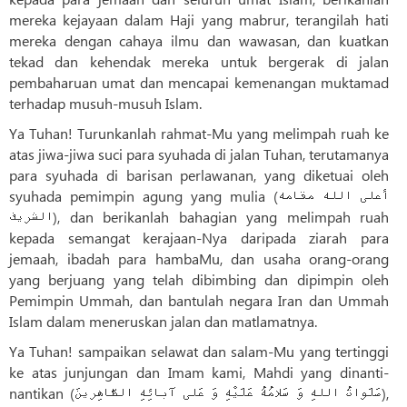
mereka kejayaan dalam Haji yang mabrur, terangilah hati
mereka dengan cahaya ilmu dan wawasan, dan kuatkan
tekad dan kehendak mereka untuk bergerak di jalan
pembaharuan umat dan mencapai kemenangan muktamad
terhadap musuh-musuh Islam.
Ya Tuhan! Turunkanlah rahmat-Mu yang melimpah ruah ke
atas jiwa-jiwa suci para syuhada di jalan Tuhan, terutamanya
para syuhada di barisan perlawanan, yang diketuai oleh
syuhada pemimpin agung yang mulia (أعلی الله مقامه
الشريف), dan berikanlah bahagian yang melimpah ruah
kepada semangat kerajaan-Nya daripada ziarah para
jemaah, ibadah para hambaMu, dan usaha orang-orang
yang berjuang yang telah dibimbing dan dipimpin oleh
Pemimpin Ummah, dan bantulah negara Iran dan Ummah
Islam dalam meneruskan jalan dan matlamatnya.
Ya Tuhan! sampaikan selawat dan salam-Mu yang tertinggi
ke atas junjungan dan Imam kami, Mahdi yang dinanti-
nantikan (صَلَواتُ اللهِ وَ سَلامُهُ عَلَيْهِ وَ عَلی آبائِهِ الطّاهِرينَ),