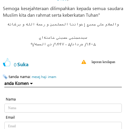
Semoga kesejahteraan dilimpahkan kepada semua saudara
Muslim kita dan rahmat serta keberkatan Tuhan"
والسلام علی جميعِ إخواننا المسلمين و رحمة الله و بركاته
سیدمجتبی حسینی خامنه‌ای
۱۴۰۵/ خرداد/۵ - ۱۴۴۷/ ذی الحجه/۹
laporan kesilapan
0
Suka
tanda nama:
mesej haji
imam
anda Komen
Nama
Email