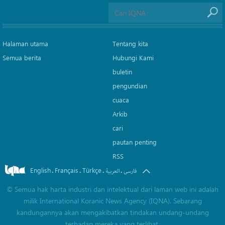
Halaman utama
Tentang kita
Semua berita
Hubungi Kami
buletin
pengundian
cuaca
Arkib
cari
pautan penting
RSS
English
Français
Türkçe
.
.
.
.
فارسی
العربیة
©
Semua hak harta industri dan intelektual dari laman web ini adalah
milik International Koranic News Agency (IQNA). Sebarang
kandungannya akan mengakibatkan tindakan undang-undang
terhadap mereka yang terlibat.