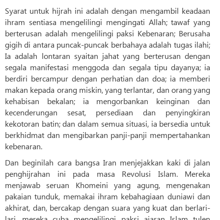
Syarat untuk hijrah ini adalah dengan mengambil keadaan
ihram sentiasa mengelilingi mengingati Allah; tawaf yang
berterusan adalah mengelilingi paksi Kebenaran; Berusaha
gigih di antara puncak-puncak berbahaya adalah tugas ilahi;
Ia adalah lontaran syaitan jahat yang berterusan dengan
segala manifestasi menggoda dan segala tipu dayanya; ia
berdiri bercampur dengan perhatian dan doa; ia memberi
makan kepada orang miskin, yang terlantar, dan orang yang
kehabisan bekalan; ia mengorbankan keinginan dan
kecenderungan sesat, persediaan dan penyingkiran
kekotoran batin; dan dalam semua situasi, ia bersedia untuk
berkhidmat dan mengibarkan panji-panji mempertahankan
kebenaran.
Dan beginilah cara bangsa Iran menjejakkan kaki di jalan
penghijrahan ini pada masa Revolusi Islam. Mereka
menjawab seruan Khomeini yang agung, mengenakan
pakaian tunduk, memakai ihram kebahagiaan duniawi dan
akhirat, dan, bercakap dengan suara yang kuat dan berlari-
lari, mereka cuba mengelilingi paksi ajaran Islam tulen