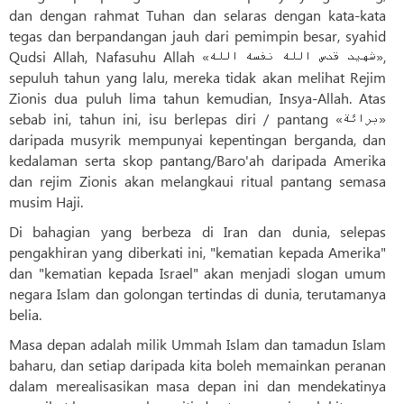
dan dengan rahmat Tuhan dan selaras dengan kata-kata
tegas dan berpandangan jauh dari pemimpin besar, syahid
Qudsi Allah, Nafasuhu Allah «شهيد قدس الله نفسه الله»,
sepuluh tahun yang lalu, mereka tidak akan melihat Rejim
Zionis dua puluh lima tahun kemudian, Insya-Allah. Atas
sebab ini, tahun ini, isu berlepas diri / pantang «برائة»
daripada musyrik mempunyai kepentingan berganda, dan
kedalaman serta skop pantang/Baro'ah daripada Amerika
dan rejim Zionis akan melangkaui ritual pantang semasa
musim Haji.
Di bahagian yang berbeza di Iran dan dunia, selepas
pengakhiran yang diberkati ini, "kematian kepada Amerika"
dan "kematian kepada Israel" akan menjadi slogan umum
negara Islam dan golongan tertindas di dunia, terutamanya
belia.
Masa depan adalah milik Ummah Islam dan tamadun Islam
baharu, dan setiap daripada kita boleh memainkan peranan
dalam merealisasikan masa depan ini dan mendekatinya