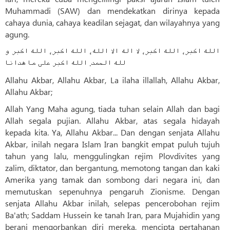
Muhammadi (SAW) dan mendekatkan dirinya kepada
cahaya dunia, cahaya keadilan sejagat, dan wilayahnya yang
agung.
الله اكبر، الله اكبر، لا اله الا الله، الله اكبر، الله اكبر و
لله الحمد. الله اکبر علی ما هدانا
Allahu Akbar, Allahu Akbar, La ilaha illallah, Allahu Akbar,
Allahu Akbar;
Allah Yang Maha agung, tiada tuhan selain Allah dan bagi
Allah segala pujian. Allahu Akbar, atas segala hidayah
kepada kita. Ya, Allahu Akbar... Dan dengan senjata Allahu
Akbar, inilah negara Islam Iran bangkit empat puluh tujuh
tahun yang lalu, menggulingkan rejim Plovdivites yang
zalim, diktator, dan bergantung, memotong tangan dan kaki
Amerika yang tamak dan sombong dari negara ini, dan
memutuskan sepenuhnya pengaruh Zionisme. Dengan
senjata Allahu Akbar inilah, selepas pencerobohan rejim
Ba'ath; Saddam Hussein ke tanah Iran, para Mujahidin yang
berani mengorbankan diri mereka, mencipta pertahanan