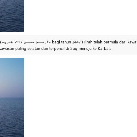
awasan
h «رأس البیشه» di wilayah Faw «فاو», iaitu kawasan paling selatan dan terpencil di Iraq menuju ke Karbala.