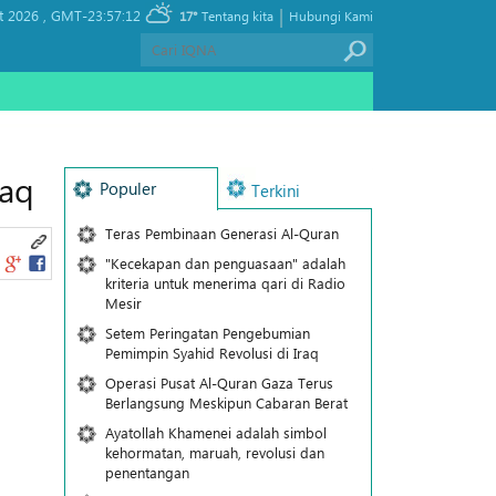
|
t 2026 ,
GMT-23:57:12
17°
Tentang kita
Hubungi Kami
raq
Populer
Terkini
Teras Pembinaan Generasi Al-Quran
"Kecekapan dan penguasaan" adalah
kriteria untuk menerima qari di Radio
Mesir
Setem Peringatan Pengebumian
Pemimpin Syahid Revolusi di Iraq
Operasi Pusat Al-Quran Gaza Terus
Berlangsung Meskipun Cabaran Berat
Ayatollah Khamenei adalah simbol
kehormatan, maruah, revolusi dan
penentangan