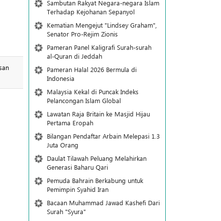
Sambutan Rakyat Negara-negara Islam
Terhadap Kejohanan Sepanyol
Kematian Mengejut "Lindsey Graham",
Senator Pro-Rejim Zionis
Pameran Panel Kaligrafi Surah-surah
al-Quran di Jeddah
Pameran Halal 2026 Bermula di
Indonesia
Malaysia Kekal di Puncak Indeks
Pelancongan Islam Global
Lawatan Raja Britain ke Masjid Hijau
Pertama Eropah
Bilangan Pendaftar Arbain Melepasi 1.3
Juta Orang
Daulat Tilawah Peluang Melahirkan
Generasi Baharu Qari
Pemuda Bahrain Berkabung untuk
Pemimpin Syahid Iran
Bacaan Muhammad Jawad Kashefi Dari
Surah "Syura"