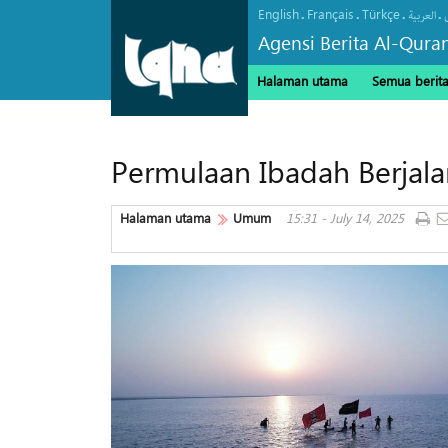
English
Français
Türkçe
.
.
.
.
العربیة
Agensi Berita Al-Qura
Halaman utama
Semua berit
Permulaan Ibadah Berjalan 
Halaman utama
Umum
15:31 - July 14, 2025