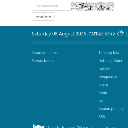
Saturday 08 August 2026
,
GMT-23:57:12
1
Halaman utama
Tentang kita
Semua berita
Hubungi Kami
buletin
pengundian
cuaca
Arkib
cari
pautan penting
RSS
English
Français
Türkçe
.
.
.
.
فارسی
العربیة