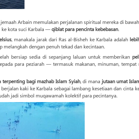
 jemaah Arbain memulakan perjalanan spiritual mereka di bawa
 ke kota suci Karbala —
qiblat para pencinta kebebasan
.
elsius
, manakala jarak dari Ras al-Bisheh ke Karbala adalah
lebi
tap melangkah dengan penuh tekad dan kecintaan.
elah bersiap sedia di sepanjang laluan untuk memberikan
pel
epada para peziarah — termasuk makanan, minuman, tempat r
 terpenting bagi mazhab Islam Syiah
, di mana
jutaan umat Isla
erjalan kaki ke Karbala sebagai lambang kesetiaan dan cinta k
udah jadi simbol muqawamah kolektif para pecintanya.