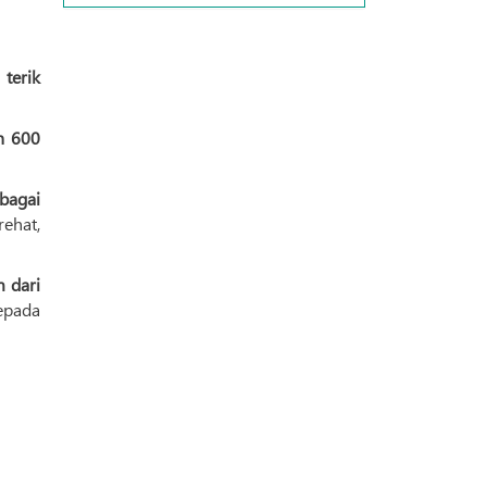
h
terik
h 600
bagai
ehat,
m dari
epada