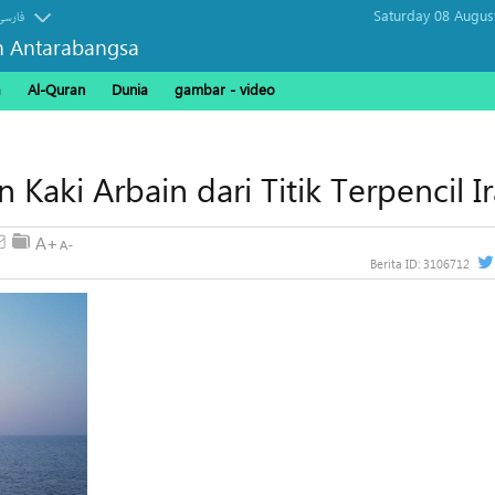
Saturday 08 Augus
فارسی
n Antarabangsa
a
Al-Quran
Dunia
gambar - video
Kaki Arbain dari Titik Terpencil I
Berita ID:
3106712