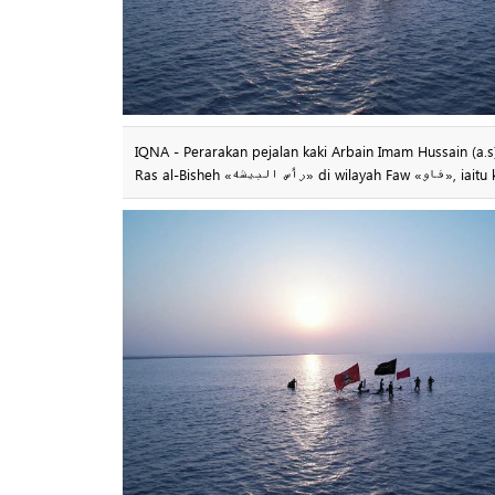
IQNA - Perarakan pejalan kaki Arbain Imam Hussain (a.s) «اربعین حسینی ۱۴۴۷ هجری» bagi tahun 1447 Hijrah telah bermula dari k
Ras al-Bishe