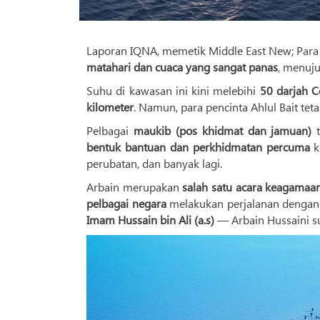
Laporan IQNA, memetik Middle East New; Para
matahari dan cuaca yang sangat panas
, menuju
Suhu di kawasan ini kini melebihi
50 darjah C
kilometer
. Namun, para pencinta Ahlul Bait te
Pelbagai
maukib (pos khidmat dan jamuan)
t
bentuk bantuan dan perkhidmatan percuma
k
perubatan, dan banyak lagi.
Arbain merupakan
salah satu acara keagamaan
pelbagai negara
melakukan perjalanan dengan b
Imam Hussain bin Ali (a.s)
— Arbain Hussaini s