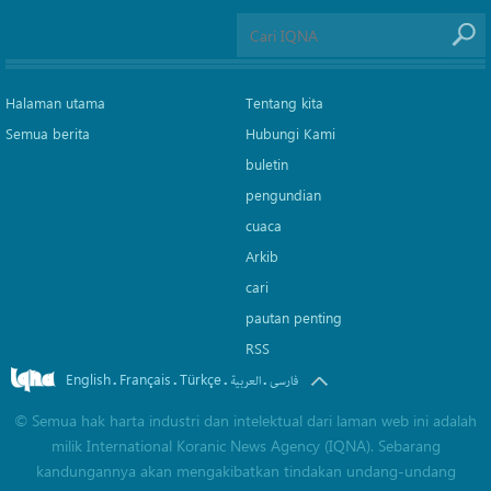
Halaman utama
Tentang kita
Semua berita
Hubungi Kami
buletin
pengundian
cuaca
Arkib
cari
pautan penting
RSS
English
Français
Türkçe
.
.
.
.
فارسی
العربیة
©
Semua hak harta industri dan intelektual dari laman web ini adalah
milik International Koranic News Agency (IQNA). Sebarang
kandungannya akan mengakibatkan tindakan undang-undang