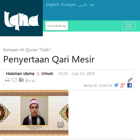
English
Français
.
.
فارسی
versi desktop
باز
و
بسته
کردن
Kempen Al-Quran "Fath":
منو
Penyertaan Qari Mesir
Halaman utama
Umum
14:21 - July 15, 2025
Berita ID:
3106716