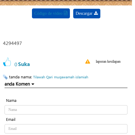
Código de video
Descargar
4294497
laporan kesilapan
0
Suka
tanda nama:
Tilawah Qari
muqawamah islamiah
anda Komen
Nama
Email