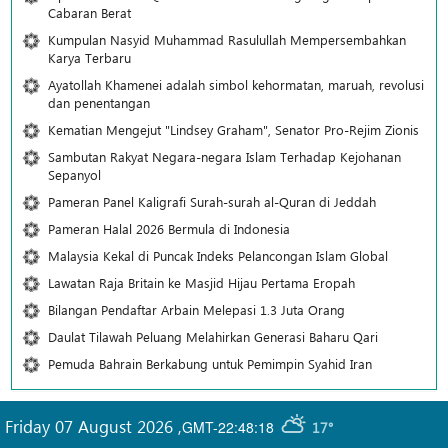
Cabaran Berat
Kumpulan Nasyid Muhammad Rasulullah Mempersembahkan
Karya Terbaru
Ayatollah Khamenei adalah simbol kehormatan, maruah, revolusi
dan penentangan
Kematian Mengejut "Lindsey Graham", Senator Pro-Rejim Zionis
Sambutan Rakyat Negara-negara Islam Terhadap Kejohanan
Sepanyol
Pameran Panel Kaligrafi Surah-surah al-Quran di Jeddah
Pameran Halal 2026 Bermula di Indonesia
Malaysia Kekal di Puncak Indeks Pelancongan Islam Global
Lawatan Raja Britain ke Masjid Hijau Pertama Eropah
Bilangan Pendaftar Arbain Melepasi 1.3 Juta Orang
Daulat Tilawah Peluang Melahirkan Generasi Baharu Qari
Pemuda Bahrain Berkabung untuk Pemimpin Syahid Iran
Friday 07 August 2026
,
GMT-22:48:18
17°