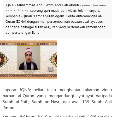
IQNA - Muhammad Abdul Azim Abdullah Abduh «محمد عبدالعظیم
عبدالله عبده», seorang qari muda dari Mesir, telah menyertai
kempen al-Quran "Fath" anjuran Agensi Berita Antarabangsa al-
Quran (IQNA) dengan mempersembahkan bacaan ayat-ayat suci
daripada pelbagai surah al-Quran yang bertemakan kemenangan
dan pertolongan Ilahi.
Laporan IQNA; beliau telah menghantar rakaman video
bacaan al-Quran yang mengandungi ayat-ayat daripada
Surah al-Fath, Surah an-Nasr, dan ayat 139 Surah Aali
‘Imran.
Kempen al-Quran "Fath" ini dilancarkan oleh IQNA susulan