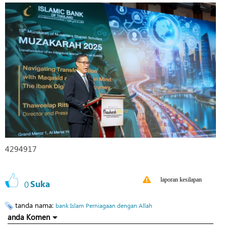
4294917
laporan kesilapan
0
Suka
tanda nama:
bank Islam
Perniagaan dengan Allah
anda Komen