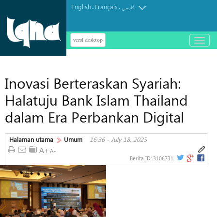
English
Français
.
.
فارسی
versi desktop
باز
و
بسته
کردن
Inovasi Berteraskan Syariah:
منو
Halatuju Bank Islam Thailand
dalam Era Perbankan Digital
Halaman utama
Umum
16:36 - July 18, 2025
Berita ID:
3106731