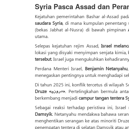
Syria Pasca Assad dan Peran
Kejatuhan pemerintahan Bashar al-Assad p
saudara Syria
, di mana kumpulan penentang 
(bekas Jabhat al-Nusra) di bawah pimpinan
utama.
Selepas kejatuhan rejim Assad,
Israel melan
lokasi yang disyaki menyimpan senjata kimia
tersebut
. Israel juga mengukuhkan kehadirann
Perdana Menteri Israel,
Benjamin Netanyahu
menegaskan pentingnya untuk menghadapi seb
. Pertelingkahan bermula antara puak D
Druze «دروزی‌»
berkembang menjadi
campur tangan tentera Sy
Sebagai reaksi terhadap peristiwa ini, Israe
Damsyik
. Netanyahu mendakwa bahawa serang
menghentikan serangan ke atas minoriti Dru
penempatan tentera di selatan Damsyik atau 