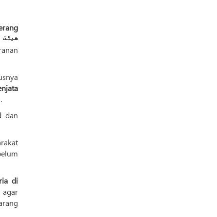
erang
هیئت تح)
usnya
njata
.
d dan
i masyarakat
ia di
 agar
arang