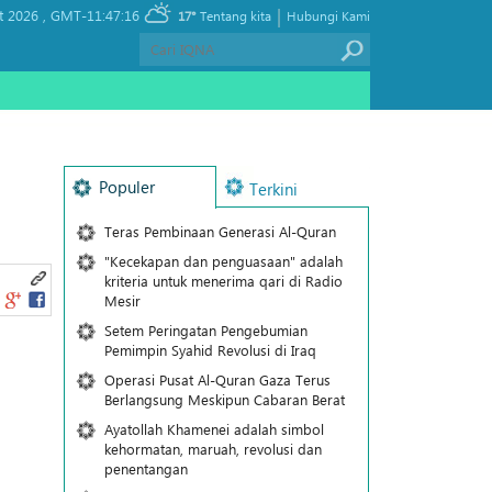
|
t 2026 ,
GMT-11:47:16
17°
Tentang kita
Hubungi Kami
n
Populer
Terkini
Teras Pembinaan Generasi Al-Quran
"Kecekapan dan penguasaan" adalah
kriteria untuk menerima qari di Radio
Mesir
Setem Peringatan Pengebumian
Pemimpin Syahid Revolusi di Iraq
Operasi Pusat Al-Quran Gaza Terus
Berlangsung Meskipun Cabaran Berat
Ayatollah Khamenei adalah simbol
kehormatan, maruah, revolusi dan
penentangan