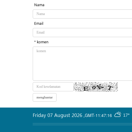
Nama
Email
* komen
Friday 07 August 2026
,
GMT-11:47:16
17°