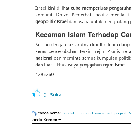
Israel kini dilihat
cuba memperluas pengaruhny
komuniti Druze. Pemerhati politik menilai 
geopolitik Israel
dan usaha untuk menghalang p
Kecaman Islam Terhadap Ca
Seiring dengan berlarutnya konflik, lebih dari
keras pencerobohan terkini rejim Zionis ke
nasional
dan meminta semua kumpulan politik
dan luar – khususnya
penjajahan rejim Israel
.
4295260
0
Suka
tanda nama:
menolak hegemoni kuasa angkuh penjajah
M
anda Komen