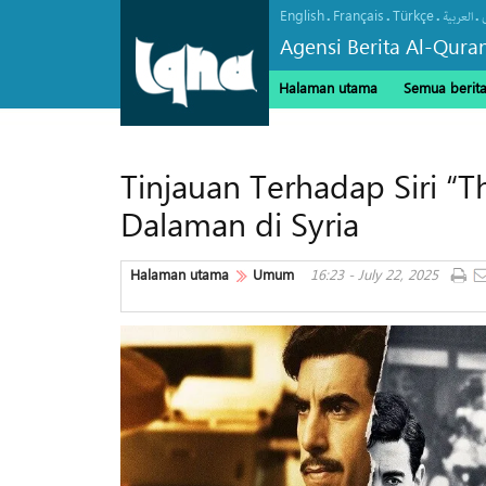
English
Français
Türkçe
.
.
.
.
العربیة
Agensi Berita Al-Qura
Halaman utama
Semua berit
Tinjauan Terhadap Siri “
Dalaman di Syria
Halaman utama
Umum
16:23 - July 22, 2025