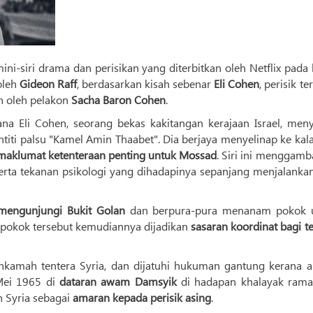
i-siri drama dan perisikan yang diterbitkan oleh Netflix pada 
oleh
Gideon Raff
, berdasarkan kisah sebenar
Eli Cohen
, perisik te
an oleh pelakon
Sacha Baron Cohen
.
ana Eli Cohen, seorang bekas kakitangan kerajaan Israel, men
ntiti palsu "Kamel Amin Thaabet". Dia berjaya menyelinap ke ka
aklumat ketenteraan penting untuk Mossad
. Siri ini menggam
erta tekanan psikologi yang dihadapinya sepanjang menjalankan
mengunjungi Bukit Golan
dan berpura-pura menanam pokok 
-pokok tersebut kemudiannya dijadikan
sasaran koordinat bagi t
ahkamah tentera Syria, dan dijatuhi hukuman gantung kerana akt
Mei 1965 di
dataran awam Damsyik
di hadapan khalayak rama
n Syria sebagai
amaran kepada perisik asing
.