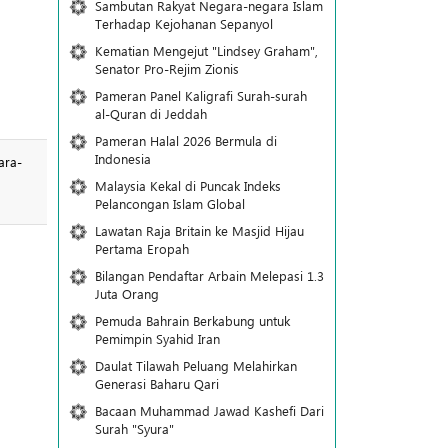
Sambutan Rakyat Negara-negara Islam
Terhadap Kejohanan Sepanyol
Kematian Mengejut "Lindsey Graham",
Senator Pro-Rejim Zionis
Pameran Panel Kaligrafi Surah-surah
al-Quran di Jeddah
Pameran Halal 2026 Bermula di
Indonesia
ara-
Malaysia Kekal di Puncak Indeks
Pelancongan Islam Global
Lawatan Raja Britain ke Masjid Hijau
Pertama Eropah
Bilangan Pendaftar Arbain Melepasi 1.3
Juta Orang
Pemuda Bahrain Berkabung untuk
Pemimpin Syahid Iran
Daulat Tilawah Peluang Melahirkan
Generasi Baharu Qari
Bacaan Muhammad Jawad Kashefi Dari
Surah "Syura"