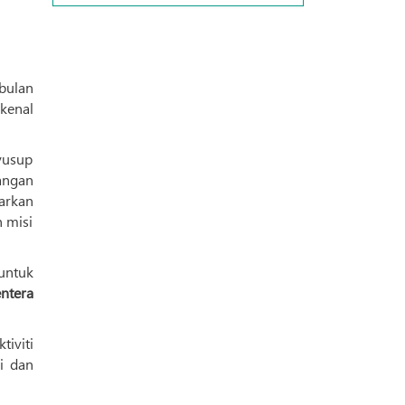
bulan
rkenal
yusup
langan
barkan
 misi
untuk
entera
iviti
i dan