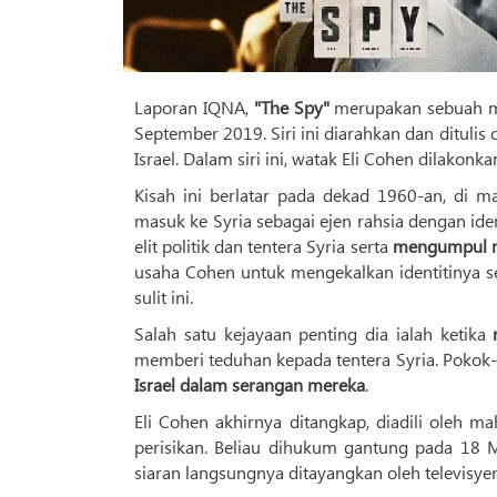
Laporan IQNA,
"The Spy"
merupakan sebuah min
September 2019. Siri ini diarahkan dan ditulis 
Israel. Dalam siri ini, watak Eli Cohen dilakonk
Kisah ini berlatar pada dekad 1960-an, di m
masuk ke Syria sebagai ejen rahsia dengan ide
elit politik dan tentera Syria serta
mengumpul m
usaha Cohen untuk mengekalkan identitinya s
sulit ini.
Salah satu kejayaan penting dia ialah ketika
memberi teduhan kepada tentera Syria. Pokok
Israel dalam serangan mereka
.
Eli Cohen akhirnya ditangkap, diadili oleh m
perisikan. Beliau dihukum gantung pada 18 
siaran langsungnya ditayangkan oleh televisye