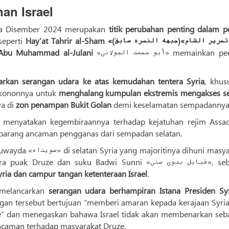
an Israel
ada Disember 2024 merupakan
titik perubahan penting dalam p
seperti
Hay’at Tahrir al-Sham «ریر الشام»(جبهه النصره سابق
Abu Muhammad al-Julani
«أبو محمد الجولانی» memainkan peranan
carkan serangan udara ke atas kemudahan tentera Syria
, khus
, kononnya untuk
menghalang kumpulan ekstremis mengakses se
ya di
zon penampan Bukit Golan
demi keselamatan sempadannya
, menyatakan kegembiraannya terhadap kejatuhan rejim Assa
arang ancaman pengganas dari sempadan selatan.
Di tahun 2025 ini, konflik tercetus di wilayah Suwayda «سویداء» di selatan Syria yang majoritinya dihun
ruze dan suku Badwi Sunni «قبایل بدوی سنی», sebelum
ria dan campur tangan ketenteraan Israel
.
l melancarkan
serangan udara berhampiran Istana Presiden Syr
an tersebut bertujuan “memberi amaran kepada kerajaan Syria
ze” dan menegaskan bahawa Israel tidak akan membenarkan seb
ancaman terhadap masyarakat Druze.