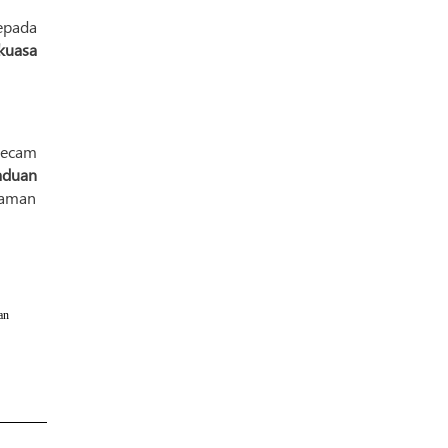
epada
kuasa
ecam
aduan
laman
an