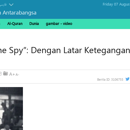
Friday 07 Augus
فارسی
n Antarabangsa
a
Al-Quran
Dunia
gambar - video
The Spy”: Dengan Latar Keteganga
Berita ID:
3106755