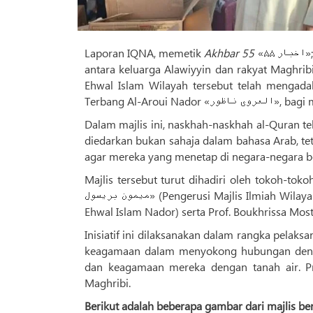
Laporan IQNA, memetik
Akhbar 55
«اخبار ۵۵»; Sempena ulang tahun ke-26 jalinan persahabatan dan hubungan erat
antara keluarga Alawiyyin dan rakyat Maghrib
Ehwal Islam Wilayah tersebut telah mengada
Terbang Al-A
Dalam majlis ini, naskhah-naskhah al-Quran t
diedarkan bukan sahaja dalam bahasa Arab, te
agar mereka yang menetap di negara-negara b
Majlis tersebut turut dihadiri oleh tokoh-toko
میمون بریسول» (Pengerusi Majlis Ilmiah Wilayah Nador), Dr. Ahmad Belhaj «کتر احمد بلحاج» (wakil wilayah bagi Hal
Inisiatif ini dilaksanakan dalam rangka pela
keagamaan dalam menyokong hubungan dengan
dan keagamaan mereka dengan tanah air. P
Maghribi.
Berikut adalah beberapa gambar dari majlis be