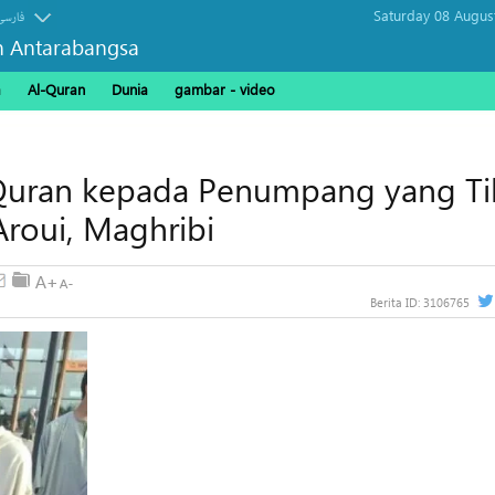
Saturday 08 Augus
فارسی
n Antarabangsa
a
Al-Quran
Dunia
gambar - video
Quran kepada Penumpang yang Ti
roui, Maghribi
Berita ID:
3106765