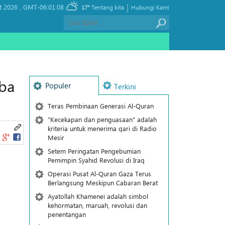
|
t 2026 ,
GMT-06:01:08
17°
Tentang kita
Hubungi Kami
ba
Populer
Terkini
Teras Pembinaan Generasi Al-Quran
"Kecekapan dan penguasaan" adalah
kriteria untuk menerima qari di Radio
Mesir
Setem Peringatan Pengebumian
Pemimpin Syahid Revolusi di Iraq
Operasi Pusat Al-Quran Gaza Terus
Berlangsung Meskipun Cabaran Berat
Ayatollah Khamenei adalah simbol
kehormatan, maruah, revolusi dan
penentangan