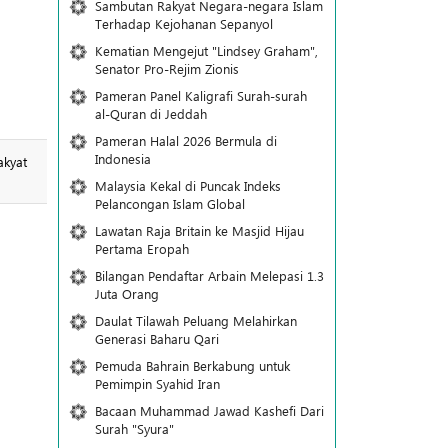
Sambutan Rakyat Negara-negara Islam
Terhadap Kejohanan Sepanyol
Kematian Mengejut "Lindsey Graham",
Senator Pro-Rejim Zionis
Pameran Panel Kaligrafi Surah-surah
al-Quran di Jeddah
Pameran Halal 2026 Bermula di
Indonesia
akyat
Malaysia Kekal di Puncak Indeks
Pelancongan Islam Global
Lawatan Raja Britain ke Masjid Hijau
Pertama Eropah
Bilangan Pendaftar Arbain Melepasi 1.3
Juta Orang
Daulat Tilawah Peluang Melahirkan
Generasi Baharu Qari
Pemuda Bahrain Berkabung untuk
Pemimpin Syahid Iran
Bacaan Muhammad Jawad Kashefi Dari
Surah "Syura"