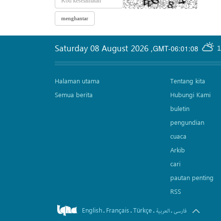
Saturday 08 August 2026
,
GMT-06:01:08
1
Halaman utama
Tentang kita
Semua berita
Hubungi Kami
buletin
pengundian
cuaca
Arkib
cari
pautan penting
RSS
English
Français
Türkçe
.
.
.
.
فارسی
العربیة