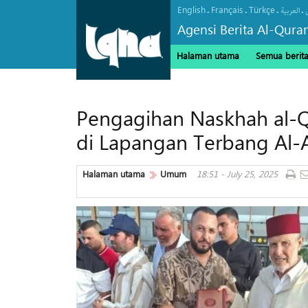
English
Français
Türkçe
.
.
.
.
العربیة
Agensi Berita Al-Qura
Halaman utama
Semua berit
Pengagihan Naskhah al-
di Lapangan Terbang Al-A
Halaman utama
Umum
18:51 - July 25, 2025