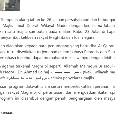
i, Majlis Ilmiah Daerah Wilayah Nador dengan kerjasama Jabata
kan satu majlis sambutan pada malam Rabu, 23 Julai, di Lap
roui Nador «العروی ناظور», bagi menyambut ketibaan rakyat Maghribi dari luar negara.
elah diagihkan kepada para penumpang yang baru tiba. Al-Quran
tapi turut disediakan terjemahan dalam bahasa Perancis dan Sep
erbahasa tersebut dapat memahami mesej wahyu dengan lebih b
h agama terkenal Maghribi seperti ‘Allamah Maimoun Brissoul «لامه
Ehwal Islam Nador) serta Prof. Boukhrissa Mostafa «پروفسور بوخرصه مصطفی» selaku penyelaras majlis.
ksanaan program dakwah Islam serta memperkukuhkan peranan inst
 rakyat Maghribi di perantauan, dan menguatkan ikatan spir
rogram ini disambut dengan penuh penghargaan oleh masya
rkenaan: