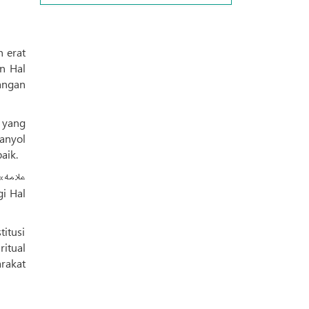
n Hal
angan
 yang
anyol
aik.
ع
itusi
itual
rakat