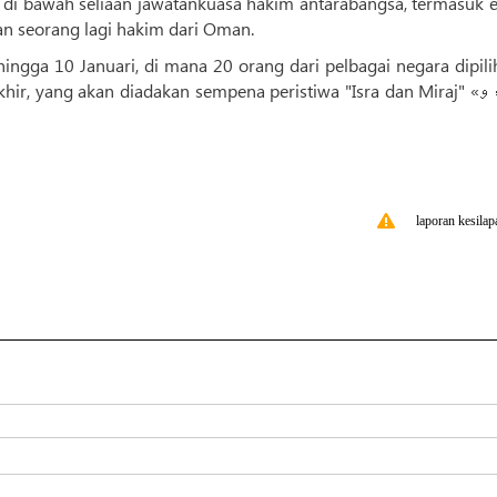
an di bawah seliaan jawatankuasa hakim antarabangsa, termasuk
dan seorang lagi hakim dari Oman.
hingga 10 Januari, di mana 20 orang dari pelbagai negara dipil
r, yang akan diadakan sempena peristiwa "Isra dan Miraj" «اسراء و
laporan kesilap