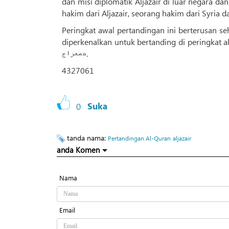
dan misi diplomatik Aljazair di luar negara d
hakim dari Aljazair, seorang hakim dari Syria 
Peringkat awal pertandingan ini berterusan se
diperkenalkan untuk bertanding di peringkat akhi
معراج».
4327061
0
Suka
tanda nama:
Pertandingan Al-Quran
aljazair
anda Komen
Nama
Email