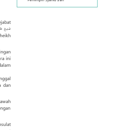
ingan
a ini
dalam
a dan
bawah
engan
nsulat