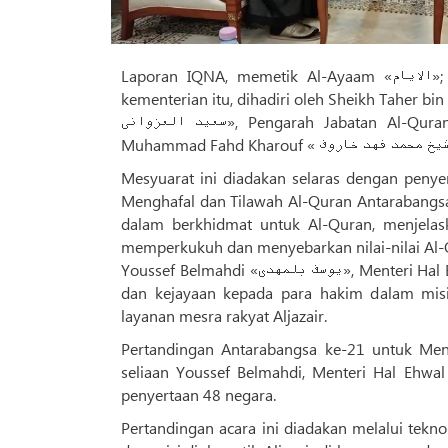
Laporan IQNA, memetik Al-Ayaam «الایام»; Mesyuarat yang berlangsung semalam, 4 Januari, di ibu pejabat
kementerian itu, dihadiri oleh Sheikh Taher bin Zaher bin Ma
سعید العزوانی», Pengarah Jabatan Al-Quran Kementerian Wakaf dan Hal Ehwal Agama Oman, dan Sheikh
Mesyuarat ini diadakan selaras dengan penye
Menghafal dan Tilawah Al-Quran Antarabangsa 
dalam berkhidmat untuk Al-Quran, menjelas
memperkukuh dan menyebarkan nilai-nilai Al-
Youssef Belmahdi «یوسف بلمهدی», Menteri Hal Ehwal Agama dan Wakaf Aljazair, turut mengucapkan selamat tinggal
dan kejayaan kepada para hakim dalam mis
layanan mesra rakyat Aljazair.
Pertandingan Antarabangsa ke-21 untuk Men
seliaan Youssef Belmahdi, Menteri Hal Ehwa
penyertaan 48 negara.
Pertandingan acara ini diadakan melalui tekno