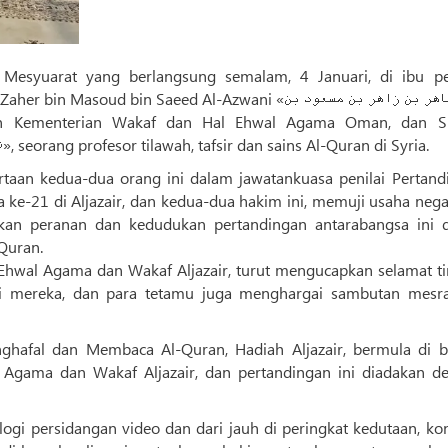
soud bin Saeed Al-Azwani «شیخ طاهر بن زاهر بن مسعود بن
Muhammad Fahd Kharouf « شیخ محمد فهد خاروف», seorang profesor tilawah, tafsir dan sains Al-Quran di Syria.
rtaan kedua-dua orang ini dalam jawatankuasa penilai Pertand
ke-21 di Aljazair, dan kedua-dua hakim ini, memuji usaha negar
kan peranan dan kedudukan pertandingan antarabangsa ini 
Quran.
i mereka, dan para tetamu juga menghargai sambutan mesr
ghafal dan Membaca Al-Quran, Hadiah Aljazair, bermula di 
l Agama dan Wakaf Aljazair, dan pertandingan ini diadakan d
logi persidangan video dan dari jauh di peringkat kedutaan, ko