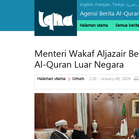
English
Français
Türkçe
.
.
.
.
العربیة
Agensi Berita Al-Qura
Halaman utama
Semua berit
Menteri Wakaf Aljazair 
Al-Quran Luar Negara
Halaman utama
Umum
2:16 - January 06, 2026