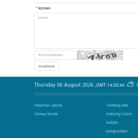
* komen
Thursday 06 August 2026
,
GMT-14:22:44
Halaman utama
Tentang kita
Semua berita
Hubungi Kami
buletin
pengundian