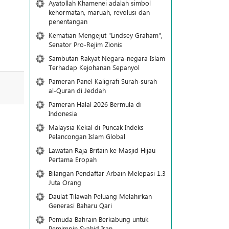
Ayatollah Khamenei adalah simbol
kehormatan, maruah, revolusi dan
penentangan
Kematian Mengejut "Lindsey Graham",
Senator Pro-Rejim Zionis
Sambutan Rakyat Negara-negara Islam
Terhadap Kejohanan Sepanyol
Pameran Panel Kaligrafi Surah-surah
al-Quran di Jeddah
Pameran Halal 2026 Bermula di
Indonesia
Malaysia Kekal di Puncak Indeks
Pelancongan Islam Global
Lawatan Raja Britain ke Masjid Hijau
Pertama Eropah
Bilangan Pendaftar Arbain Melepasi 1.3
Juta Orang
Daulat Tilawah Peluang Melahirkan
Generasi Baharu Qari
Pemuda Bahrain Berkabung untuk
Pemimpin Syahid Iran