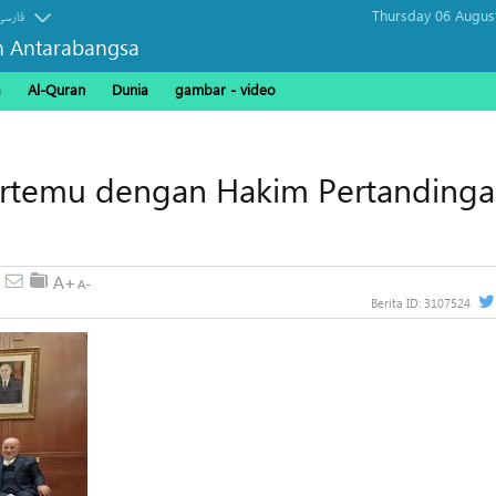
Thursday 06 Augus
فارسی
n Antarabangsa
a
Al-Quran
Dunia
gambar - video
Bertemu dengan Hakim Pertanding
Berita ID:
3107524