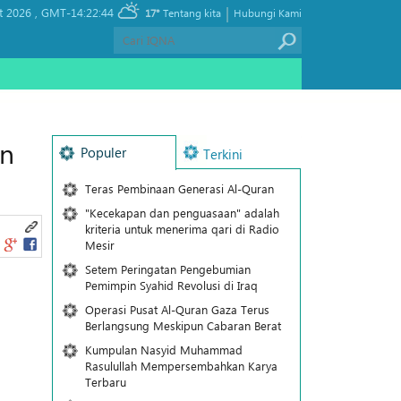
|
t 2026 ,
GMT-14:22:44
17°
Tentang kita
Hubungi Kami
an
Populer
Terkini
Teras Pembinaan Generasi Al-Quran
"Kecekapan dan penguasaan" adalah
kriteria untuk menerima qari di Radio
Mesir
Setem Peringatan Pengebumian
Pemimpin Syahid Revolusi di Iraq
Operasi Pusat Al-Quran Gaza Terus
Berlangsung Meskipun Cabaran Berat
Kumpulan Nasyid Muhammad
Rasulullah Mempersembahkan Karya
Terbaru