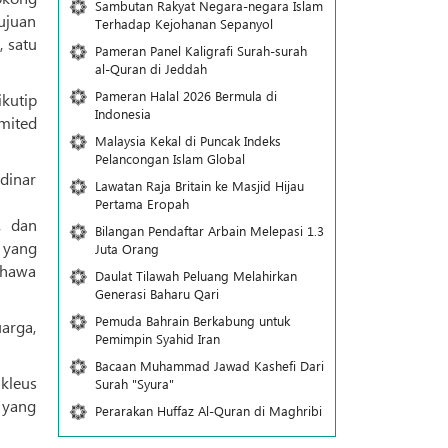
Sambutan Rakyat Negara-negara Islam
ujuan
Terhadap Kejohanan Sepanyol
 satu
Pameran Panel Kaligrafi Surah-surah
al-Quran di Jeddah
Pameran Halal 2026 Bermula di
kutip
Indonesia
mited
Malaysia Kekal di Puncak Indeks
Pelancongan Islam Global
dinar
Lawatan Raja Britain ke Masjid Hijau
Pertama Eropah
, dan
Bilangan Pendaftar Arbain Melepasi 1.3
 yang
Juta Orang
ahawa
Daulat Tilawah Peluang Melahirkan
Generasi Baharu Qari
Pemuda Bahrain Berkabung untuk
arga,
Pemimpin Syahid Iran
Bacaan Muhammad Jawad Kashefi Dari
kleus
Surah "Syura"
 yang
Perarakan Huffaz Al-Quran di Maghribi