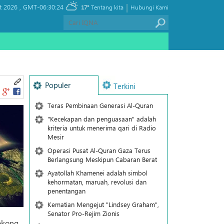
|
t 2026 ,
GMT-06:30:24
17°
Tentang kita
Hubungi Kami
Populer
Terkini
Teras Pembinaan Generasi Al-Quran
"Kecekapan dan penguasaan" adalah
kriteria untuk menerima qari di Radio
Mesir
Operasi Pusat Al-Quran Gaza Terus
Berlangsung Meskipun Cabaran Berat
Ayatollah Khamenei adalah simbol
kehormatan, maruah, revolusi dan
penentangan
Kematian Mengejut "Lindsey Graham",
Senator Pro-Rejim Zionis