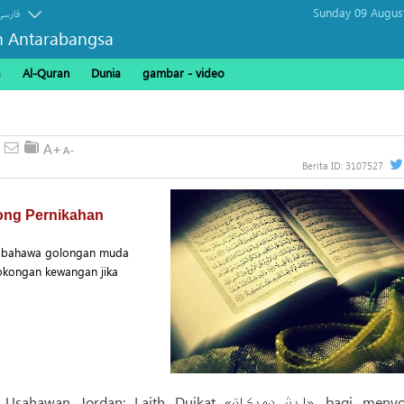
Sunday 09 Augus
فارسی
n Antarabangsa
a
Al-Quran
Dunia
gambar - video
Berita ID:
3107527
ong Pernikahan
 bahawa golongan muda
okongan kewangan jika