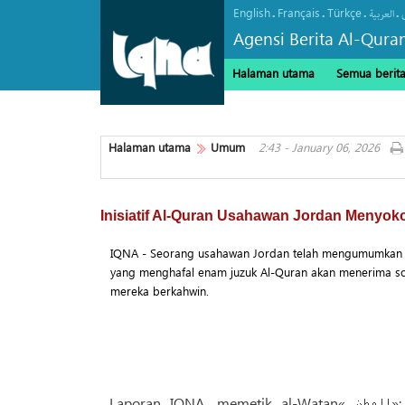
English
Français
Türkçe
.
.
.
.
العربیة
Agensi Berita Al-Qura
Halaman utama
Semua berit
Halaman utama
Umum
2:43 - January 06, 2026
Inisiatif Al-Quran Usahawan Jordan Menyok
IQNA - Seorang usahawan Jordan telah mengumumkan
yang menghafal enam juzuk Al-Quran akan menerima s
mereka berkahwin.
Laporan IQNA, memetik al-Watan« الوطن»; Usahawan Jordan; Laith Duikat «لیث دویکات», bagi menyokong