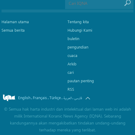
Halaman utama
Tentang kita
Semua berita
Hubungi Kami
buletin
pengundian
cuaca
Arkib
cari
pautan penting
RSS
English
Français
Türkçe
.
.
.
.
فارسی
العربیة
©
Semua hak harta industri dan intelektual dari laman web ini adalah
milik International Koranic News Agency (IQNA). Sebarang
kandungannya akan mengakibatkan tindakan undang-undang
terhadap mereka yang terlibat.