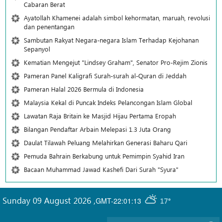
Cabaran Berat
Ayatollah Khamenei adalah simbol kehormatan, maruah, revolusi
dan penentangan
Sambutan Rakyat Negara-negara Islam Terhadap Kejohanan
Sepanyol
Kematian Mengejut "Lindsey Graham", Senator Pro-Rejim Zionis
Pameran Panel Kaligrafi Surah-surah al-Quran di Jeddah
Pameran Halal 2026 Bermula di Indonesia
Malaysia Kekal di Puncak Indeks Pelancongan Islam Global
Lawatan Raja Britain ke Masjid Hijau Pertama Eropah
Bilangan Pendaftar Arbain Melepasi 1.3 Juta Orang
Daulat Tilawah Peluang Melahirkan Generasi Baharu Qari
Pemuda Bahrain Berkabung untuk Pemimpin Syahid Iran
Bacaan Muhammad Jawad Kashefi Dari Surah "Syura"
Sunday 09 August 2026
,
GMT-22:01:13
17°