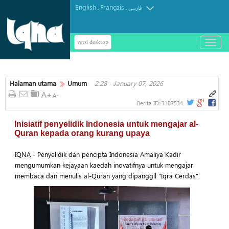
English
Français
.
.
فارسی
versi desktop
باز
و
بسته
کردن
Halaman utama
Umum
2:28 - January 07, 2026
منو
Berita ID:
3107534
Inisiatif penyelidik Indonesia untuk mengajar al-
Quran kepada orang kurang upaya
IQNA - Penyelidik dan pencipta Indonesia Amaliya Kadir
mengumumkan kejayaan kaedah inovatifnya untuk mengajar
membaca dan menulis al-Quran yang dipanggil "Iqra Cerdas".