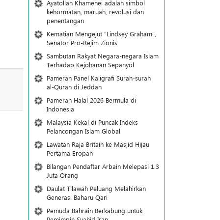
Ayatollah Khamenei adalah simbol
kehormatan, maruah, revolusi dan
penentangan
Kematian Mengejut "Lindsey Graham",
Senator Pro-Rejim Zionis
Sambutan Rakyat Negara-negara Islam
Terhadap Kejohanan Sepanyol
Pameran Panel Kaligrafi Surah-surah
al-Quran di Jeddah
Pameran Halal 2026 Bermula di
Indonesia
Malaysia Kekal di Puncak Indeks
Pelancongan Islam Global
Lawatan Raja Britain ke Masjid Hijau
Pertama Eropah
Bilangan Pendaftar Arbain Melepasi 1.3
Juta Orang
Daulat Tilawah Peluang Melahirkan
Generasi Baharu Qari
Pemuda Bahrain Berkabung untuk
Pemimpin Syahid Iran