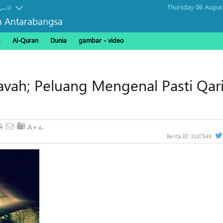
Thursday 06 Augus
فارسی
n Antarabangsa
a
Al-Quran
Dunia
gambar - video
avah; Peluang Mengenal Pasti Qar
Berita ID:
3107549