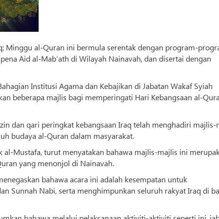
aq; Minggu al-Quran ini bermula serentak dengan program-prog
pena Aid al-Mab‘ath di Wilayah Nainavah, dan disertai dengan
 Bahagian Institusi Agama dan Kebajikan di Jabatan Wakaf Syiah
rkan beberapa majlis bagi memperingati Hari Kebangsaan al-Qura
 dan qari peringkat kebangsaan Iraq telah menghadiri majlis-m
kuh budaya al-Quran dalam masyarakat.
k al-Mustafa, turut menyatakan bahawa majlis-majlis ini merupa
Quran yang menonjol di Nainavah.
 menegaskan bahawa acara ini adalah kesempatan untuk
 dan Sunnah Nabi, serta menghimpunkan seluruh rakyat Iraq di 
an bahawa melalui pelaksanaan aktiviti-aktiviti seperti ini, ja