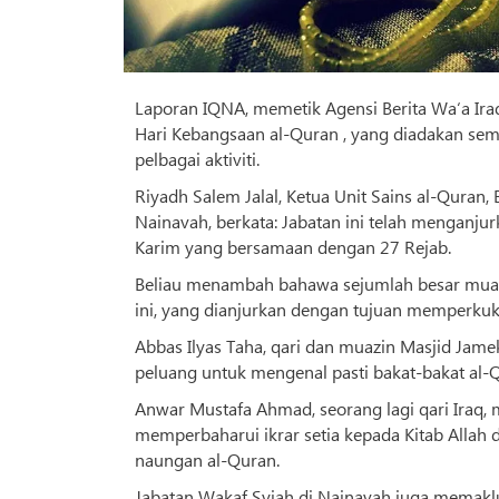
Laporan IQNA, memetik Agensi Berita Wa‘a Ir
Hari Kebangsaan al-Quran , yang diadakan sem
pelbagai aktiviti.
Riyadh Salem Jalal, Ketua Unit Sains al-Quran,
Nainavah, berkata: Jabatan ini telah menganju
Karim yang bersamaan dengan 27 Rejab.
Beliau menambah bahawa sejumlah besar muazin
ini, yang dianjurkan dengan tujuan memperku
Abbas Ilyas Taha, qari dan muazin Masjid Jame
peluang untuk mengenal pasti bakat-bakat al-
Anwar Mustafa Ahmad, seorang lagi qari Iraq,
memperbaharui ikrar setia kepada Kitab Allah
naungan al-Quran.
Jabatan Wakaf Syiah di Nainavah juga memaklumk