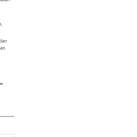
,
 dan
ian
an