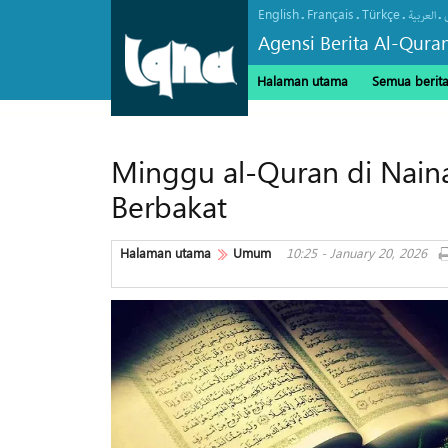
English
Français
Türkçe
.
.
.
.
العربیة
Agensi Berita Al-Qura
Halaman utama
Semua berit
Minggu al-Quran di Nain
Berbakat
Halaman utama
Umum
10:25 - January 20, 2026