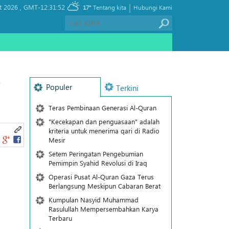
|
t 2026 ,
GMT-12:31:52
17°
Tentang kita
Hubungi Kami
i
Populer
Terkini
Teras Pembinaan Generasi Al-Quran
"Kecekapan dan penguasaan" adalah
kriteria untuk menerima qari di Radio
Mesir
Setem Peringatan Pengebumian
Pemimpin Syahid Revolusi di Iraq
Operasi Pusat Al-Quran Gaza Terus
Berlangsung Meskipun Cabaran Berat
Kumpulan Nasyid Muhammad
Rasulullah Mempersembahkan Karya
Terbaru