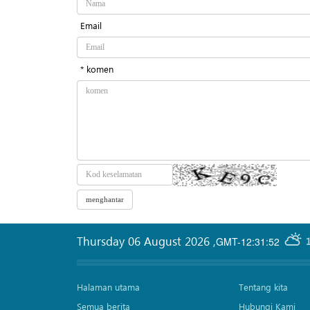
Email
* komen
Thursday 06 August 2026
,
GMT-12:31:52
Halaman utama
Tentang kita
Semua berita
Hubungi Kami