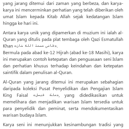
yang jarang ditemui dari zaman yang berbeza, dan karya-
karya ini mencerminkan perhatian yang telah diberikan oleh
umat Islam kepada Kitab Allah sejak kedatangan Islam
hingga ke hari ini.
Antara karya unik yang dipamerkan di muzium ini ialah al-
Quran yang ditulis pada plat tembaga oleh Qazi Esmatullah
Khan «قاضی عصمت الله خان».
Bermula pada abad ke-12 Hijrah (abad ke-18 Masihi), karya
ini merupakan contoh ketepatan dan penguasaan seni Islam
dan perhatian khusus terhadap keindahan dan ketepatan
saintifik dalam penulisan al-Quran.
Al-Quran yang jarang ditemui ini merupakan sebahagian
daripada koleksi Pusat Penyelidikan dan Pengajian Islam
King Faisal «ملک فیصل», yang didedikasikan untuk
memelihara dan menjadikan warisan Islam tersedia untuk
para penyelidik dan peminat, serta mendokumentasikan
warisan budaya Islam.
Karya seni ini menunjukkan kesinambungan tradisi yang