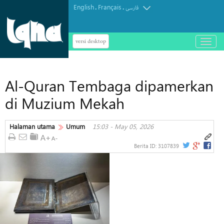
English
Français
.
.
فارسی
versi desktop
باز
و
بسته
کردن
Al-Quran Tembaga dipamerkan
منو
di Muzium Mekah
Halaman utama
Umum
15:03 - May 05, 2026
Berita ID:
3107839