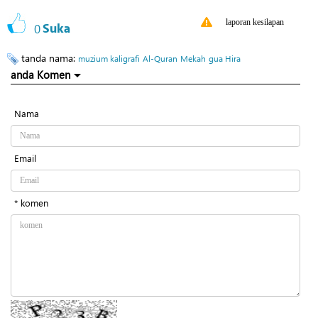
laporan kesilapan
0
Suka
tanda nama:
muzium kaligrafi
Al-Quran
Mekah
gua Hira
anda Komen
Nama
Email
* komen