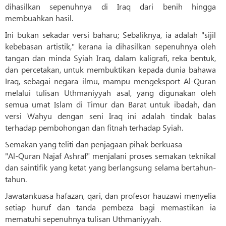
dihasilkan sepenuhnya di Iraq dari benih hingga
membuahkan hasil.
Ini bukan sekadar versi baharu; Sebaliknya, ia adalah "sijil
kebebasan artistik," kerana ia dihasilkan sepenuhnya oleh
tangan dan minda Syiah Iraq, dalam kaligrafi, reka bentuk,
dan percetakan, untuk membuktikan kepada dunia bahawa
Iraq, sebagai negara ilmu, mampu mengeksport Al-Quran
melalui tulisan Uthmaniyyah asal, yang digunakan oleh
semua umat Islam di Timur dan Barat untuk ibadah, dan
versi Wahyu dengan seni Iraq ini adalah tindak balas
terhadap pembohongan dan fitnah terhadap Syiah.
Semakan yang teliti dan penjagaan pihak berkuasa
"Al-Quran Najaf Ashraf" menjalani proses semakan teknikal
dan saintifik yang ketat yang berlangsung selama bertahun-
tahun.
Jawatankuasa hafazan, qari, dan profesor hauzawi menyelia
setiap huruf dan tanda pembeza bagi memastikan ia
mematuhi sepenuhnya tulisan Uthmaniyyah.