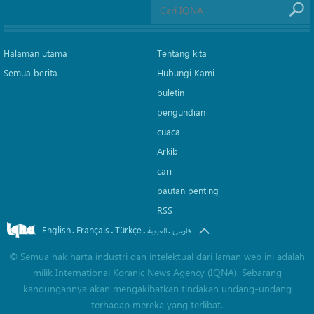
Halaman utama
Tentang kita
Semua berita
Hubungi Kami
buletin
pengundian
cuaca
Arkib
cari
pautan penting
RSS
English
Français
Türkçe
.
.
.
.
فارسی
العربیة
©
Semua hak harta industri dan intelektual dari laman web ini adalah
milik International Koranic News Agency (IQNA). Sebarang
kandungannya akan mengakibatkan tindakan undang-undang
terhadap mereka yang terlibat.