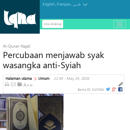
English
Français
.
.
فارسی
versi desktop
باز
و
بسته
کردن
Al-Quran Najaf;
منو
Percubaan menjawab syak
wasangka anti-Syiah
Halaman utama
Umum
11:49 - May 24, 2026
Berita ID:
3107906