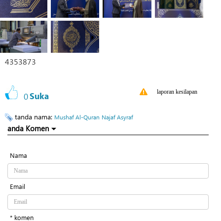
4353873
laporan kesilapan
0
Suka
tanda nama:
Mushaf Al-Quran
Najaf Asyraf
anda Komen
Nama
Email
* komen