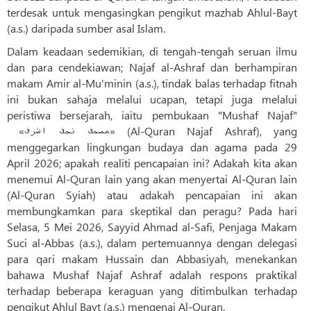
terdesak untuk mengasingkan pengikut mazhab Ahlul-Bayt
(a.s.) daripada sumber asal Islam.
Dalam keadaan sedemikian, di tengah-tengah seruan ilmu
dan para cendekiawan; Najaf al-Ashraf dan berhampiran
makam Amir al-Mu'minin (a.s.), tindak balas terhadap fitnah
ini bukan sahaja melalui ucapan, tetapi juga melalui
peristiwa bersejarah, iaitu pembukaan "Mushaf Najaf"
«مصحف نجف اشرف» (Al-Quran Najaf Ashraf), yang
menggegarkan lingkungan budaya dan agama pada 29
April 2026; apakah realiti pencapaian ini? Adakah kita akan
menemui Al-Quran lain yang akan menyertai Al-Quran lain
(Al-Quran Syiah) atau adakah pencapaian ini akan
membungkamkan para skeptikal dan peragu? Pada hari
Selasa, 5 Mei 2026, Sayyid Ahmad al-Safi, Penjaga Makam
Suci al-Abbas (a.s.), dalam pertemuannya dengan delegasi
para qari makam Hussain dan Abbasiyah, menekankan
bahawa Mushaf Najaf Ashraf adalah respons praktikal
terhadap beberapa keraguan yang ditimbulkan terhadap
pengikut Ahlul Bayt (a.s.) mengenai Al-Quran.