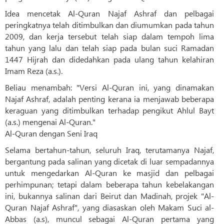
Idea mencetak Al-Quran Najaf Ashraf dan pelbagai
peringkatnya telah ditimbulkan dan diumumkan pada tahun
2009, dan kerja tersebut telah siap dalam tempoh lima
tahun yang lalu dan telah siap pada bulan suci Ramadan
1447 Hijrah dan didedahkan pada ulang tahun kelahiran
Imam Reza (a.s.).
Beliau menambah: "Versi Al-Quran ini, yang dinamakan
Najaf Ashraf, adalah penting kerana ia menjawab beberapa
keraguan yang ditimbulkan terhadap pengikut Ahlul Bayt
(a.s.) mengenai Al-Quran."
Al-Quran dengan Seni Iraq
Selama bertahun-tahun, seluruh Iraq, terutamanya Najaf,
bergantung pada salinan yang dicetak di luar sempadannya
untuk mengedarkan Al-Quran ke masjid dan pelbagai
perhimpunan; tetapi dalam beberapa tahun kebelakangan
ini, bukannya salinan dari Beirut dan Madinah, projek "Al-
Quran Najaf Ashraf", yang diasaskan oleh Makam Suci al-
Abbas (a.s), muncul sebagai Al-Quran pertama yang