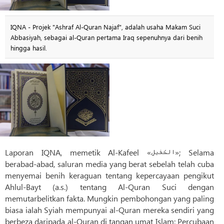
IQNA - Projek "Ashraf Al-Quran Najaf", adalah usaha Makam Suci
Abbasiyah, sebagai al-Quran pertama Iraq sepenuhnya dari benih
hingga hasil.
Laporan IQNA, memetik Al-Kafeel «الکفیل»; Selama
berabad-abad, saluran media yang berat sebelah telah cuba
menyemai benih keraguan tentang kepercayaan pengikut
Ahlul-Bayt (a.s.) tentang Al-Quran Suci dengan
memutarbelitkan fakta. Mungkin pembohongan yang paling
biasa ialah Syiah mempunyai al-Quran mereka sendiri yang
berbeza daripada al-Quran di tangan umat Islam; Percubaan