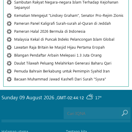
Sambutan Rakyat Negara-negara Islam Terhadap Kejohanan
Sepanyol
Kematian Mengejut "Lindsey Graham", Senator Pro-Rejim Zionis
Pameran Panel Kaligrafi Surah-surah al-Quran di Jeddah
Pameran Halal 2026 Bermula di Indonesia
Malaysia Kekal di Puncak Indeks Pelancongan Islam Global
Lawatan Raja Britain ke Masjid Hijau Pertama Eropah
Bilangan Pendaftar Arbain Melepasi 1.3 Juta Orang
Daulat Tilawah Peluang Melahirkan Generasi Baharu Qari
Pemuda Bahrain Berkabung untuk Pemimpin Syahid Iran
Bacaan Muhammad Jawad Kashefi Dari Surah "Syura"
Sunday 09 August 2026
,
GMT-02:44:12
17°
Halaman utama
Tentang kita