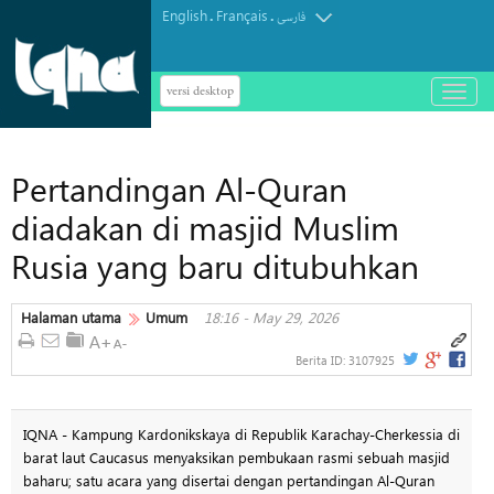
English
Français
.
.
فارسی
versi desktop
باز
و
بسته
کردن
Pertandingan Al-Quran
منو
diadakan di masjid Muslim
Rusia yang baru ditubuhkan
Halaman utama
Umum
18:16 - May 29, 2026
Berita ID:
3107925
IQNA - Kampung Kardonikskaya di Republik Karachay-Cherkessia di
barat laut Caucasus menyaksikan pembukaan rasmi sebuah masjid
baharu; satu acara yang disertai dengan pertandingan Al-Quran