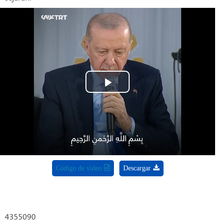
Play
Video
Código de video
Descargar
4355090