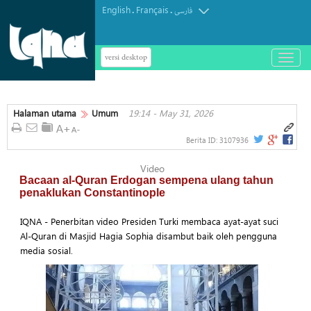
English
Français
.
.
فارسی
versi desktop
باز
و
بسته
کردن
Halaman utama
Umum
19:14 - May 31, 2026
منو
Berita ID:
3107936
Video
Bacaan al-Quran Erdogan sempena ulang tahun
penaklukan Constantinople
IQNA - Penerbitan video Presiden Turki membaca ayat-ayat suci
Al-Quran di Masjid Hagia Sophia disambut baik oleh pengguna
media sosial.