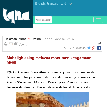
English
Français
.
.
فارسی
versi desktop
باز
و
بسته
کردن
Halaman utama
Umum
17:17 - June 02, 2026
منو
Berita ID:
3107945
Mubaligh asing melawat monumen keagamaan
Mesir
IQNA - Akademi Dunia Al-Azhar menganjurkan program lawatan
lapangan untuk para imam dan mubaligh asing yang menyertai
kursus "Persediaan Mubaligh Kontemporari" ke monumen
bersejarah Islam dan Kristian di wilayah Fustat di negara itu.