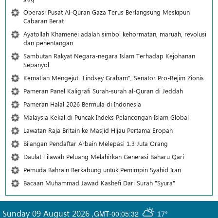
Operasi Pusat Al-Quran Gaza Terus Berlangsung Meskipun
Cabaran Berat
Ayatollah Khamenei adalah simbol kehormatan, maruah, revolusi
dan penentangan
Sambutan Rakyat Negara-negara Islam Terhadap Kejohanan
Sepanyol
Kematian Mengejut "Lindsey Graham", Senator Pro-Rejim Zionis
Pameran Panel Kaligrafi Surah-surah al-Quran di Jeddah
Pameran Halal 2026 Bermula di Indonesia
Malaysia Kekal di Puncak Indeks Pelancongan Islam Global
Lawatan Raja Britain ke Masjid Hijau Pertama Eropah
Bilangan Pendaftar Arbain Melepasi 1.3 Juta Orang
Daulat Tilawah Peluang Melahirkan Generasi Baharu Qari
Pemuda Bahrain Berkabung untuk Pemimpin Syahid Iran
Bacaan Muhammad Jawad Kashefi Dari Surah "Syura"
Sunday 09 August 2026
,
GMT-00:05:32
17°