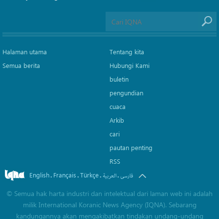
Halaman utama
Tentang kita
Semua berita
Hubungi Kami
buletin
pengundian
cuaca
Arkib
cari
pautan penting
RSS
English
Français
Türkçe
.
.
.
.
فارسی
العربیة
©
Semua hak harta industri dan intelektual dari laman web ini adalah
milik International Koranic News Agency (IQNA). Sebarang
kandungannya akan mengakibatkan tindakan undang-undang