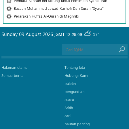
Pemuda Bahrain Berkabung untuk Pemimpin Syahid Iran
Bacaan Muhammad Jawad Kashefi Dari Surah "Syura"
Perarakan Huffaz Al-Quran di Maghribi
Sunday 09 August 2026
,
GMT-13:25:09
17°
Halaman utama
Tentang kita
Semua berita
Hubungi Kami
buletin
pengundian
cuaca
Arkib
cari
pautan penting