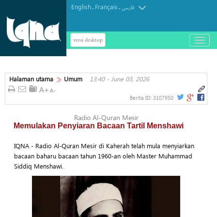
English
Français
.
.
فارسی
versi desktop
باز
و
بسته
کردن
Halaman utama
Umum
13:40 - June 03, 2026
منو
Berita ID:
3107950
Radio Al-Quran Mesir
Memulakan Penyiaran Bacaan Tartil Menshawi
IQNA - Radio Al-Quran Mesir di Kaherah telah mula menyiarkan
bacaan baharu bacaan tahun 1960-an oleh Master Muhammad
Siddiq Menshawi.