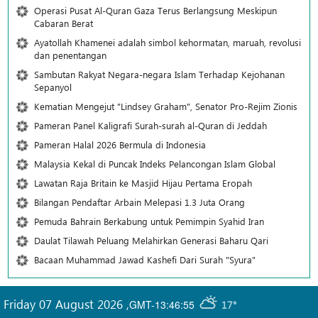
Operasi Pusat Al-Quran Gaza Terus Berlangsung Meskipun
Cabaran Berat
Ayatollah Khamenei adalah simbol kehormatan, maruah, revolusi
dan penentangan
Sambutan Rakyat Negara-negara Islam Terhadap Kejohanan
Sepanyol
Kematian Mengejut "Lindsey Graham", Senator Pro-Rejim Zionis
Pameran Panel Kaligrafi Surah-surah al-Quran di Jeddah
Pameran Halal 2026 Bermula di Indonesia
Malaysia Kekal di Puncak Indeks Pelancongan Islam Global
Lawatan Raja Britain ke Masjid Hijau Pertama Eropah
Bilangan Pendaftar Arbain Melepasi 1.3 Juta Orang
Pemuda Bahrain Berkabung untuk Pemimpin Syahid Iran
Daulat Tilawah Peluang Melahirkan Generasi Baharu Qari
Bacaan Muhammad Jawad Kashefi Dari Surah "Syura"
Friday 07 August 2026
,
GMT-13:46:55
17°