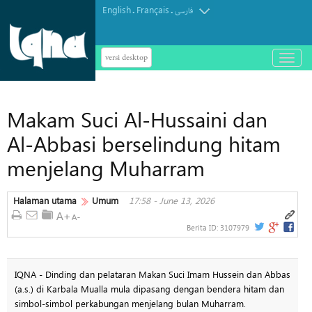
English
Français
.
.
فارسی
versi desktop
باز
و
بسته
کردن
Makam Suci Al-Hussaini dan
منو
Al-Abbasi berselindung hitam
menjelang Muharram
Halaman utama
Umum
17:58 - June 13, 2026
Berita ID:
3107979
IQNA - Dinding dan pelataran Makan Suci Imam Hussein dan Abbas
(a.s.) di Karbala Mualla mula dipasang dengan bendera hitam dan
simbol-simbol perkabungan menjelang bulan Muharram.