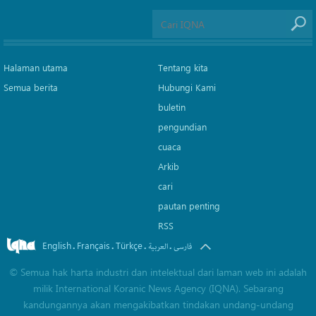
Halaman utama
Tentang kita
Semua berita
Hubungi Kami
buletin
pengundian
cuaca
Arkib
cari
pautan penting
RSS
English
Français
Türkçe
.
.
.
.
فارسی
العربیة
©
Semua hak harta industri dan intelektual dari laman web ini adalah
milik International Koranic News Agency (IQNA). Sebarang
kandungannya akan mengakibatkan tindakan undang-undang