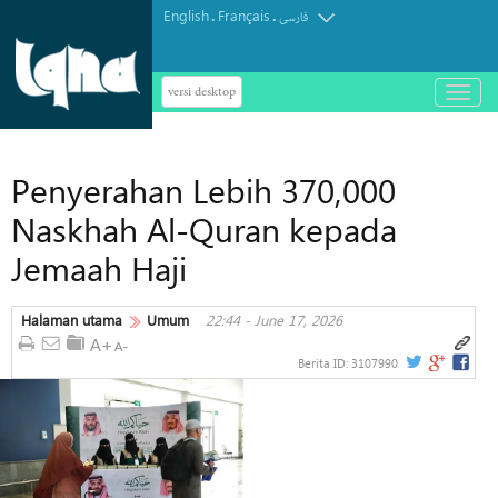
English
Français
.
.
فارسی
versi desktop
باز
و
بسته
کردن
Penyerahan Lebih 370,000
منو
Naskhah Al-Quran kepada
Jemaah Haji
Halaman utama
Umum
22:44 - June 17, 2026
Berita ID:
3107990