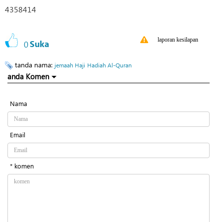
4358414
laporan kesilapan
0
Suka
tanda nama:
jemaah Haji
Hadiah Al-Quran
anda Komen
Nama
Email
* komen