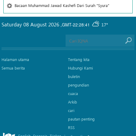
Bacaan Muhammad Jawad Kashefi Dari Surah "Syura"
Saturday 08 August 2026
,
GMT-22:28:41
17°
Halaman utama
Tentang kita
Semua berita
Hubungi Kami
buletin
pengundian
cuaca
Arkib
cari
pautan penting
RSS
English
Français
Türkçe