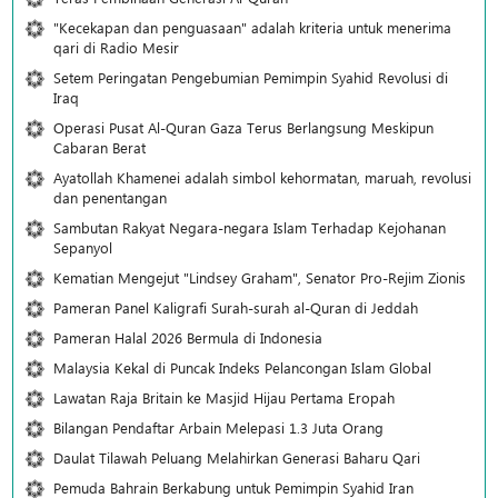
"Kecekapan dan penguasaan" adalah kriteria untuk menerima
qari di Radio Mesir
Setem Peringatan Pengebumian Pemimpin Syahid Revolusi di
Iraq
Operasi Pusat Al-Quran Gaza Terus Berlangsung Meskipun
Cabaran Berat
Ayatollah Khamenei adalah simbol kehormatan, maruah, revolusi
dan penentangan
Sambutan Rakyat Negara-negara Islam Terhadap Kejohanan
Sepanyol
Kematian Mengejut "Lindsey Graham", Senator Pro-Rejim Zionis
Pameran Panel Kaligrafi Surah-surah al-Quran di Jeddah
Pameran Halal 2026 Bermula di Indonesia
Malaysia Kekal di Puncak Indeks Pelancongan Islam Global
Lawatan Raja Britain ke Masjid Hijau Pertama Eropah
Bilangan Pendaftar Arbain Melepasi 1.3 Juta Orang
Daulat Tilawah Peluang Melahirkan Generasi Baharu Qari
Pemuda Bahrain Berkabung untuk Pemimpin Syahid Iran