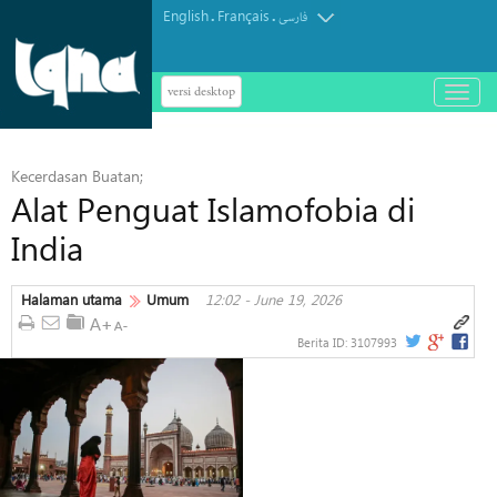
English
Français
.
.
فارسی
versi desktop
باز
و
بسته
کردن
Kecerdasan Buatan;
منو
Alat Penguat Islamofobia di
India
Halaman utama
Umum
12:02 - June 19, 2026
Berita ID:
3107993