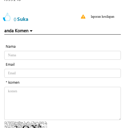
laporan kesilapan
0
Suka
anda Komen
Nama
Email
* komen