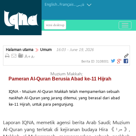
English
Français
.
.
فارسی
versi desktop
باز
و
بسته
کردن
Halaman utama
Umum
16:03 - June 19, 2026
منو
Berita ID:
3108001
Muzium Makkah;
Pameran Al-Quran Berusia Abad ke-11 Hijrah
IQNA - Muzium Al-Quran Makkah telah mempamerkan sebuah
naskhah Al-Quran yang jarang ditemui, yang berasal dari abad
ke-11 Hijrah, untuk para pengunjung.
Laporan IQNA, memetik agensi berita Arab Saudi; Muzium
Al-Quran yang terletak di kejiranan budaya Hira 《حرا》,