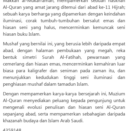
Makkah al-Mukarramah, mempamerkan sebuah naskhah
Al-Quran yang amat jarang ditemui dari abad ke-11 Hijrah;
sebuah karya berharga yang dipamerkan dengan keindahan
iluminasi, corak tumbuh-tumbuhan bersalut emas dan
hiasan seni yang halus, mencerminkan kemuncak seni
hiasan buku Islam.
Mushaf yang bernilai ini, yang berusia lebih daripada empat
abad, dengan halaman pembukaan yang megah, reka
bentuk simetri Surah Al-Fatihah, pewarnaan yang
cemerlang dan hiasan emas, mencerminkan kemahiran luar
biasa para kaligrafer dan seniman pada zaman itu, dan
menunjukkan kedudukan tinggi seni iluminasi dan
penghiasan mushaf dalam tamadun Islam.
Dengan mempamerkan karya-karya bersejarah ini, Muzium
Al-Quran menyediakan peluang kepada pengunjung untuk
mengenali evolusi penulisan dan hiasan seni Al-Quran
sepanjang abad, serta mempamerkan sebahagian daripada
khazanah budaya dan Islam Arab Saudi.
4359148