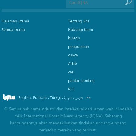
Halaman utama
Tentang kita
Semua berita
Hubungi Kami
buletin
pengundian
cuaca
Arkib
cari
pautan penting
RSS
English
Français
Türkçe
.
.
.
.
فارسی
العربیة
©
Semua hak harta industri dan intelektual dari laman web ini adalah
milik International Koranic News Agency (IQNA). Sebarang
kandungannya akan mengakibatkan tindakan undang-undang
terhadap mereka yang terlibat.