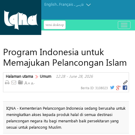
English
Français
.
.
فارسی
versi desktop
باز
و
بسته
کردن
Program Indonesia untuk
منو
Memajukan Pelancongan Islam
Halaman utama
Umum
12:28 - June 28, 2026
Berita ID:
3108023
IQNA - Kementerian Pelancongan Indonesia sedang berusaha untuk
meningkatkan akses kepada produk halal di semua destinasi
pelancongan negara itu bagi menambah baik persekitaran yang
sesuai untuk pelancong Muslim.