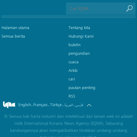
Halaman utama
Tentang kita
Semua berita
Hubungi Kami
buletin
pengundian
cuaca
Arkib
cari
pautan penting
RSS
English
Français
Türkçe
.
.
.
.
فارسی
العربیة
©
Semua hak harta industri dan intelektual dari laman web ini adalah
milik International Koranic News Agency (IQNA). Sebarang
kandungannya akan mengakibatkan tindakan undang-undang