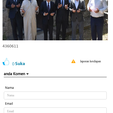
4360611
laporan kesilapan
0
Suka
anda Komen
Nama
Email