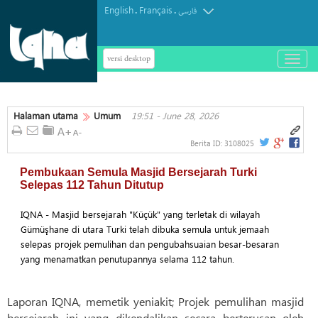
English
Français
.
.
فارسی
versi desktop
باز
و
بسته
کردن
Halaman utama
Umum
19:51 - June 28, 2026
منو
Berita ID:
3108025
Pembukaan Semula Masjid Bersejarah Turki
Selepas 112 Tahun Ditutup
IQNA - Masjid bersejarah "Küçük" yang terletak di wilayah
Gümüşhane di utara Turki telah dibuka semula untuk jemaah
selepas projek pemulihan dan pengubahsuaian besar-besaran
yang menamatkan penutupannya selama 112 tahun.
Laporan IQNA, memetik yeniakit; Projek pemulihan masjid
bersejarah ini yang dikendalikan secara berterusan oleh