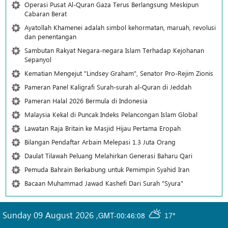
Operasi Pusat Al-Quran Gaza Terus Berlangsung Meskipun
Cabaran Berat
Ayatollah Khamenei adalah simbol kehormatan, maruah, revolusi
dan penentangan
Sambutan Rakyat Negara-negara Islam Terhadap Kejohanan
Sepanyol
Kematian Mengejut "Lindsey Graham", Senator Pro-Rejim Zionis
Pameran Panel Kaligrafi Surah-surah al-Quran di Jeddah
Pameran Halal 2026 Bermula di Indonesia
Malaysia Kekal di Puncak Indeks Pelancongan Islam Global
Lawatan Raja Britain ke Masjid Hijau Pertama Eropah
Bilangan Pendaftar Arbain Melepasi 1.3 Juta Orang
Daulat Tilawah Peluang Melahirkan Generasi Baharu Qari
Pemuda Bahrain Berkabung untuk Pemimpin Syahid Iran
Bacaan Muhammad Jawad Kashefi Dari Surah "Syura"
Sunday 09 August 2026
,
GMT-00:46:08
17°