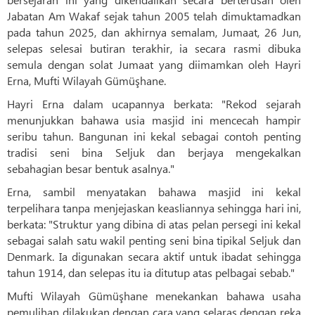
Jabatan Am Wakaf sejak tahun 2005 telah dimuktamadkan
pada tahun 2025, dan akhirnya semalam, Jumaat, 26 Jun,
selepas selesai butiran terakhir, ia secara rasmi dibuka
semula dengan solat Jumaat yang diimamkan oleh Hayri
Erna, Mufti Wilayah Gümüşhane.
Hayri Erna dalam ucapannya berkata: "Rekod sejarah
menunjukkan bahawa usia masjid ini mencecah hampir
seribu tahun. Bangunan ini kekal sebagai contoh penting
tradisi seni bina Seljuk dan berjaya mengekalkan
sebahagian besar bentuk asalnya."
Erna, sambil menyatakan bahawa masjid ini kekal
terpelihara tanpa menjejaskan keasliannya sehingga hari ini,
berkata: "Struktur yang dibina di atas pelan persegi ini kekal
sebagai salah satu wakil penting seni bina tipikal Seljuk dan
Denmark. Ia digunakan secara aktif untuk ibadat sehingga
tahun 1914, dan selepas itu ia ditutup atas pelbagai sebab."
Mufti Wilayah Gümüşhane menekankan bahawa usaha
pemulihan dilakukan dengan cara yang selaras dengan reka