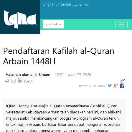
English
Français
.
.
فارسی
versi desktop
باز
و
بسته
کردن
Pendaftaran Kafilah al-Quran
منو
Arbain 1448H
Halaman utama
Umum
10:51 - June 29, 2026
Berita ID:
3108027
IQNA - Mesyuarat Majlis al-Quran Jawatankuasa Aktiviti al-Quran
Sekretariat Kebudayaan Arbain telah diadakan hari ini, dan ahli-ahli
majlis, sambil membincangkan program-program al-Quran terkini
untuk musim Arbain, bertukar-tukar pendapat mengenai koordinasi
dan sinergi antara agensi-agensi yang mengambil bahagian.