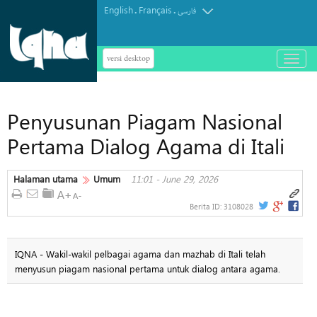
English
Français
.
.
فارسی
versi desktop
باز
و
بسته
کردن
Penyusunan Piagam Nasional
منو
Pertama Dialog Agama di Itali
Halaman utama
Umum
11:01 - June 29, 2026
Berita ID:
3108028
IQNA - Wakil-wakil pelbagai agama dan mazhab di Itali telah
menyusun piagam nasional pertama untuk dialog antara agama.