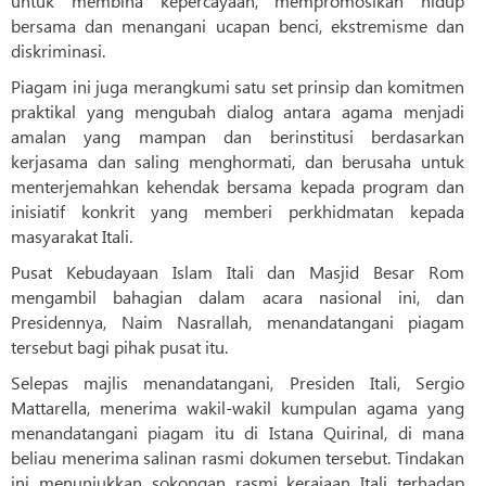
untuk membina kepercayaan, mempromosikan hidup
bersama dan menangani ucapan benci, ekstremisme dan
diskriminasi.
Piagam ini juga merangkumi satu set prinsip dan komitmen
praktikal yang mengubah dialog antara agama menjadi
amalan yang mampan dan berinstitusi berdasarkan
kerjasama dan saling menghormati, dan berusaha untuk
menterjemahkan kehendak bersama kepada program dan
inisiatif konkrit yang memberi perkhidmatan kepada
masyarakat Itali.
Pusat Kebudayaan Islam Itali dan Masjid Besar Rom
mengambil bahagian dalam acara nasional ini, dan
Presidennya, Naim Nasrallah, menandatangani piagam
tersebut bagi pihak pusat itu.
Selepas majlis menandatangani, Presiden Itali, Sergio
Mattarella, menerima wakil-wakil kumpulan agama yang
menandatangani piagam itu di Istana Quirinal, di mana
beliau menerima salinan rasmi dokumen tersebut. Tindakan
ini menunjukkan sokongan rasmi kerajaan Itali terhadap