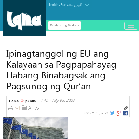
.
.
English
Français
فارسی
Bersiyon ng Desktop
باز
و
سته
ردن
Ipinagtanggol ng EU ang
منو
Kalayaan sa Pagpapahayag
Habang Binabagsak ang
Pagsunog ng Qur’an
7:41 - July 03, 2023
Home
public
3005717
کد خبر: