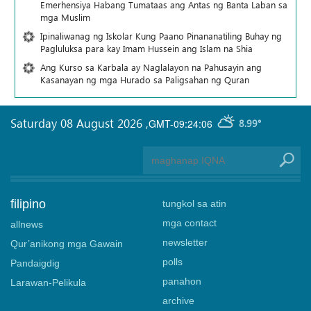
Emerhensiya Habang Tumataas ang Antas ng Banta Laban sa
mga Muslim
Ipinaliwanag ng Iskolar Kung Paano Pinananatiling Buhay ng
Pagluluksa para kay Imam Hussein ang Islam na Shia
Ang Kurso sa Karbala ay Naglalayon na Pahusayin ang
Kasanayan ng mga Hurado sa Paligsahan ng Quran
Saturday 08 August 2026
,
GMT-09:24:06
8.99°
filipino
tungkol sa atin
mga contact
allnews
newsletter
Qur’anikong mga Gawain
polls
Pandaigdig
panahon
Larawan-Pelikula
archive