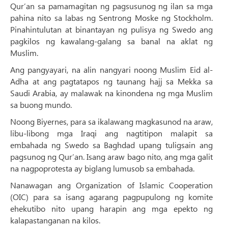
Qur’an sa pamamagitan ng pagsusunog ng ilan sa mga
pahina nito sa labas ng Sentrong Moske ng Stockholm.
Pinahintulutan at binantayan ng pulisya ng Swedo ang
pagkilos ng kawalang-galang sa banal na aklat ng
Muslim.
Ang pangyayari, na alin nangyari noong Muslim Eid al-
Adha at ang pagtatapos ng taunang hajj sa Mekka sa
Saudi Arabia, ay malawak na kinondena ng mga Muslim
sa buong mundo.
Noong Biyernes, para sa ikalawang magkasunod na araw,
libu-libong mga Iraqi ang nagtitipon malapit sa
embahada ng Swedo sa Baghdad upang tuligsain ang
pagsunog ng Qur’an. Isang araw bago nito, ang mga galit
na nagpoprotesta ay biglang lumusob sa embahada.
Nanawagan ang Organization of Islamic Cooperation
(OIC) para sa isang agarang pagpupulong ng komite
ehekutibo nito upang harapin ang mga epekto ng
kalapastanganan na kilos.