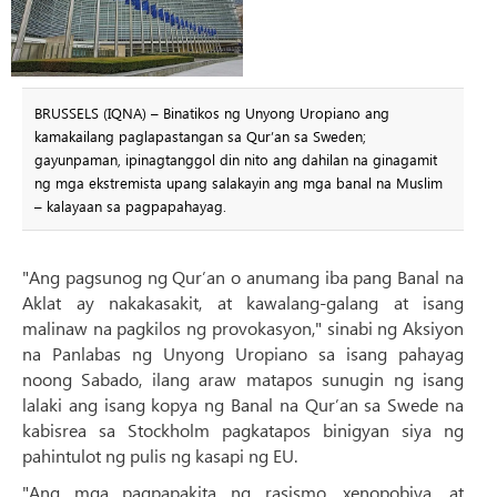
BRUSSELS (IQNA) – Binatikos ng Unyong Uropiano ang
kamakailang paglapastangan sa Qur’an sa Sweden;
gayunpaman, ipinagtanggol din nito ang dahilan na ginagamit
ng mga ekstremista upang salakayin ang mga banal na Muslim
– kalayaan sa pagpapahayag.
"Ang pagsunog ng Qur’an o anumang iba pang Banal na
Aklat ay nakakasakit, at kawalang-galang at isang
malinaw na pagkilos ng provokasyon," sinabi ng Aksiyon
na Panlabas ng Unyong Uropiano sa isang pahayag
noong Sabado, ilang araw matapos sunugin ng isang
lalaki ang isang kopya ng Banal na Qur’an sa Swede na
kabisrea sa Stockholm pagkatapos binigyan siya ng
pahintulot ng pulis ng kasapi ng EU.
"Ang mga pagpapakita ng rasismo, xenopobiya, at