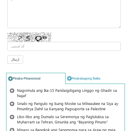
Pinaka-Pinanonood
Pinakabagong Balita
Nagsimula ang Ika-15 Pandaigdigang Linggo ng Ghadir sa
Najaf
Sinabi ng Pangulo ng Isang Moske sa Milwaukee na Siya ay
Pinuntirya Dahil sa Kanyang Pagsuporta sa Palestine
Libo-libo ang Dumalo sa Seremonya ng Pagluluksa sa
Muharram sa Tehran, Ginunita ang “Bayaning Pinuno”
Idinaos sa Bangkok ang Seremonya para sa Araw ng mga