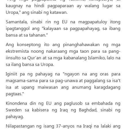
kaugnay na hindi pagpaparaan ay walang lugar sa
Uropa," ang sinabi ng katawan.
Samantala, sinabi rin ng EU na magpapatuloy itong
ipagtanggol ang "kalayaan sa pagpapahayag, sa ibang
bansa at sa tahanan."
Ang konseptong ito ang pinanghahawakan ng mga
ekstremista noong nakaraang mga taon para sa pang-
iinsulto sa Qur’an at sa mga kabanalang Islamiko, lalo na
sa ilang bansa sa Uropa.
Iginiit pa ng pahayag na "ngayon na ang oras para
magsama-sama para sa pag-unawa at paggalang sa isa't
isa at upang maiwasan ang anumang karagdagang
pagtaas."
Kinondena din ng EU ang paglusob sa embahada ng
Sweden sa kabisera ng Iraq ng Baghdad, sinabi ng
pahayag.
Nilapastangan ng isang 37-anyos na Iraqi na lalaki ang