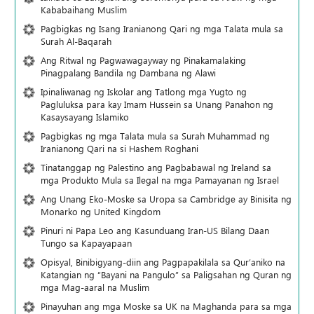
Kababaihang Muslim
Pagbigkas ng Isang Iranianong Qari ng mga Talata mula sa
Surah Al-Baqarah
Ang Ritwal ng Pagwawagayway ng Pinakamalaking
Pinagpalang Bandila ng Dambana ng Alawi
Ipinaliwanag ng Iskolar ang Tatlong mga Yugto ng
Pagluluksa para kay Imam Hussein sa Unang Panahon ng
Kasaysayang Islamiko
Pagbigkas ng mga Talata mula sa Surah Muhammad ng
Iranianong Qari na si Hashem Roghani
Tinatanggap ng Palestino ang Pagbabawal ng Ireland sa
mga Produkto Mula sa Ilegal na mga Pamayanan ng Israel
Ang Unang Eko-Moske sa Uropa sa Cambridge ay Binisita ng
Monarko ng United Kingdom
Pinuri ni Papa Leo ang Kasunduang Iran-US Bilang Daan
Tungo sa Kapayapaan
Opisyal, Binibigyang-diin ang Pagpapakilala sa Qur’aniko na
Katangian ng “Bayani na Pangulo” sa Paligsahan ng Quran ng
mga Mag-aaral na Muslim
Pinayuhan ang mga Moske sa UK na Maghanda para sa mga