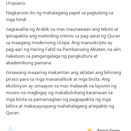
Uropiano.
Nagkaroon ito ng mahalagang papel sa pagtulong sa
mga hindi
nagsasalita ng Arabik na mas maunawaan ang teksto at
ipinapakita ang matinding interes sa pag-aaral ng Quran
sa maagang modernong Uropa. Ang manuskripto ay
pag-aari ng Haring Fahd na Pambansang Aklatan, na alin
nakatuon sa pangangalaga ng pangkultura at
akademikong pamana.
Ginawang maaaring makamtan ang aklatan ang bihirang
piraso para sa mga mananaliksik at mga bisita. Ang
eksibisyon ay umaayon sa mas malawak na layunin ng
museo na magbigay ng makabuluhang karanasan sa
mga bisita sa pamamagitan ng pagpapakita ng mga
bihira at makasaysayang mahahalagang artepakto ng
Quran.
Rapport d'erreur