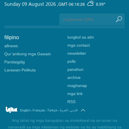
Sunday 09 August 2026
,
GMT-06:16:26
8.99°
filipino
tungkol sa atin
mga contact
allnews
newsletter
Qur’anikong mga Gawain
polls
Pandaigdig
panahon
Larawan-Pelikula
archive
maghanap
mga link
RSS
.
.
.
.
فارسی
العربیة
English
Français
Türkçe
Ang lahat ng mga karapatan sa intelektwal na ari-arian na
nananatili sa mga nilalaman ng website na ito ay nabibilang sa