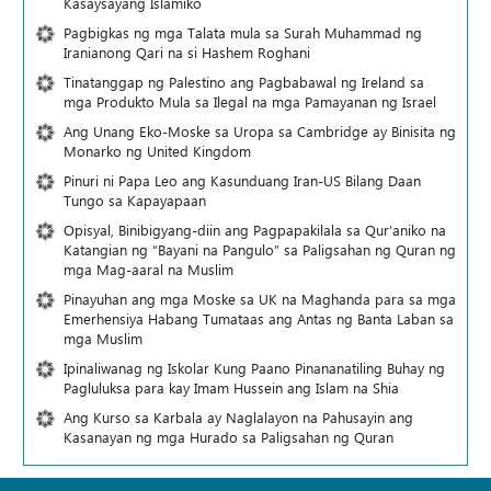
Kasaysayang Islamiko
Pagbigkas ng mga Talata mula sa Surah Muhammad ng
Iranianong Qari na si Hashem Roghani
Tinatanggap ng Palestino ang Pagbabawal ng Ireland sa
mga Produkto Mula sa Ilegal na mga Pamayanan ng Israel
Ang Unang Eko-Moske sa Uropa sa Cambridge ay Binisita ng
Monarko ng United Kingdom
Pinuri ni Papa Leo ang Kasunduang Iran-US Bilang Daan
Tungo sa Kapayapaan
Opisyal, Binibigyang-diin ang Pagpapakilala sa Qur’aniko na
Katangian ng “Bayani na Pangulo” sa Paligsahan ng Quran ng
mga Mag-aaral na Muslim
Pinayuhan ang mga Moske sa UK na Maghanda para sa mga
Emerhensiya Habang Tumataas ang Antas ng Banta Laban sa
mga Muslim
Ipinaliwanag ng Iskolar Kung Paano Pinananatiling Buhay ng
Pagluluksa para kay Imam Hussein ang Islam na Shia
Ang Kurso sa Karbala ay Naglalayon na Pahusayin ang
Kasanayan ng mga Hurado sa Paligsahan ng Quran