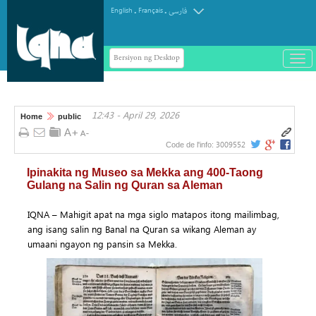
.
.
English
Français
فارسی
Bersiyon ng Desktop
باز
و
سته
ردن
12:43 - April 29, 2026
منو
Home
public
3009552
Code de l'info:
Ipinakita ng Museo sa Mekka ang 400-Taong
Gulang na Salin ng Quran sa Aleman
IQNA – Mahigit apat na mga siglo matapos itong mailimbag,
ang isang salin ng Banal na Quran sa wikang Aleman ay
umaani ngayon ng pansin sa Mekka.