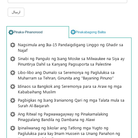
Pinaka-Pinanonood
Pinakabagong Balita
Nagsimula ang Ika-15 Pandaigdigang Linggo ng Ghadir sa
Najaf
Sinabi ng Pangulo ng Isang Moske sa Milwaukee na Siya ay
Pinuntirya Dahil sa Kanyang Pagsuporta sa Palestine
Libo-libo ang Dumalo sa Seremonya ng Pagluluksa sa
Muharram sa Tehran, Ginunita ang “Bayaning Pinuno”
Idinaos sa Bangkok ang Seremonya para sa Araw ng mga
Kababaihang Muslim
Pagbigkas ng Isang Iranianong Qari ng mga Talata mula sa
Surah Al-Baqarah
Ang Ritwal ng Pagwawagayway ng Pinakamalaking
Pinagpalang Bandila ng Dambana ng Alawi
Ipinaliwanag ng Iskolar ang Tatlong mga Yugto ng
Pagluluksa para kay Imam Hussein sa Unang Panahon ng