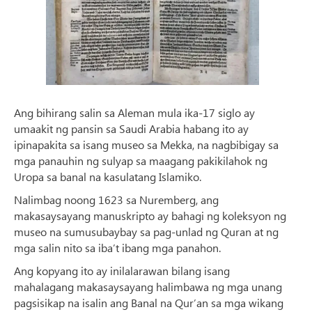
Ang bihirang salin sa Aleman mula ika-17 siglo ay
umaakit ng pansin sa Saudi Arabia habang ito ay
ipinapakita sa isang museo sa Mekka, na nagbibigay sa
mga panauhin ng sulyap sa maagang pakikilahok ng
Uropa sa banal na kasulatang Islamiko.
Nalimbag noong 1623 sa Nuremberg, ang
makasaysayang manuskripto ay bahagi ng koleksyon ng
museo na sumusubaybay sa pag-unlad ng Quran at ng
mga salin nito sa iba’t ibang mga panahon.
Ang kopyang ito ay inilalarawan bilang isang
mahalagang makasaysayang halimbawa ng mga unang
pagsisikap na isalin ang Banal na Qur’an sa mga wikang