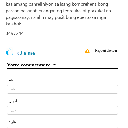
kaalamang panrelihiyon sa isang komprehensibong
paraan na kinabibilangan ng teoretikal at praktikal na
pagsasanay, na alin may positibong epekto sa mga
kalahok.
3497244
Rapport d'erreur
J'aime
0
Votre commentaire
نام
ایمیل
* نظر