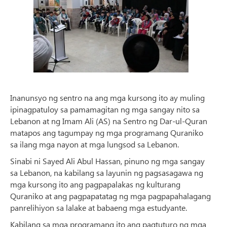
Inanunsyo ng sentro na ang mga kursong ito ay muling
ipinagpatuloy sa pamamagitan ng mga sangay nito sa
Lebanon at ng Imam Ali (AS) na Sentro ng Dar-ul-Quran
matapos ang tagumpay ng mga programang Quraniko
sa ilang mga nayon at mga lungsod sa Lebanon.
Sinabi ni Sayed Ali Abul Hassan, pinuno ng mga sangay
sa Lebanon, na kabilang sa layunin ng pagsasagawa ng
mga kursong ito ang pagpapalakas ng kulturang
Quraniko at ang pagpapatatag ng mga pagpapahalagang
panrelihiyon sa lalake at babaeng mga estudyante.
Kabilang sa mga programang ito ang pagtuturo ng mga