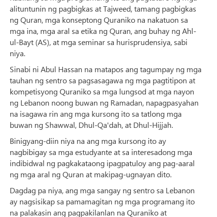
alituntunin ng pagbigkas at Tajweed, tamang pagbigkas
ng Quran, mga konseptong Quraniko na nakatuon sa
mga ina, mga aral sa etika ng Quran, ang buhay ng Ahl-
ul-Bayt (AS), at mga seminar sa hurisprudensiya, sabi
niya.
Sinabi ni Abul Hassan na matapos ang tagumpay ng mga
tauhan ng sentro sa pagsasagawa ng mga pagtitipon at
kompetisyong Quraniko sa mga lungsod at mga nayon
ng Lebanon noong buwan ng Ramadan, napagpasyahan
na isagawa rin ang mga kursong ito sa tatlong mga
buwan ng Shawwal, Dhul-Qa'dah, at Dhul-Hijjah.
Binigyang-diin niya na ang mga kursong ito ay
nagbibigay sa mga estudyante at sa interesadong mga
indibidwal ng pagkakataong ipagpatuloy ang pag-aaral
ng mga aral ng Quran at makipag-ugnayan dito.
Dagdag pa niya, ang mga sangay ng sentro sa Lebanon
ay nagsisikap sa pamamagitan ng mga programang ito
na palakasin ang pagpakilanlan na Quraniko at