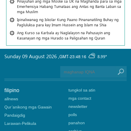
Pinayuhan ang mga Moske sa UK na Maghanda para sa mga
Emerhensiya Habang Tumataas ang Antas ng Banta Laban sa
mga Muslim
Ipinaliwanag ng Iskolar Kung Paano Pinananatiling Buhay ng
Pagluluksa para kay Imam Hussein ang Islam na Shia
Ang Kurso sa Karbala ay Naglalayon na Pahusayin ang
Kasanayan ng mga Hurado sa Paligsahan ng Quran
Sunday 09 August 2026
,
GMT-23:48:16
8.99°
filipino
tungkol sa atin
mga contact
allnews
newsletter
Qur’anikong mga Gawain
polls
Pandaigdig
panahon
Larawan-Pelikula