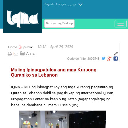
.
.
English
Français
فارسی
Bersiyon ng Desktop
باز
و
سته
ردن
10:52 - April 28, 2026
منو
Home
public
3009548
Code de l'info:
Muling Ipinagpatuloy ang mga Kursong
Quraniko sa Lebanon
IQNA – Muling ipinagpatuloy ang mga kursong pagtuturo ng
Quran sa Lebanon dahil sa pagsisikap ng International Quran
Propagation Center na kaanib ng Astan (tagapangalaga) ng
banal na dambana ni Imam Hussein (AS).