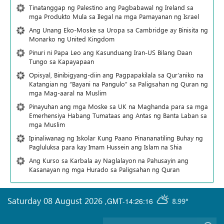
Tinatanggap ng Palestino ang Pagbabawal ng Ireland sa
mga Produkto Mula sa Ilegal na mga Pamayanan ng Israel
Ang Unang Eko-Moske sa Uropa sa Cambridge ay Binisita ng
Monarko ng United Kingdom
Pinuri ni Papa Leo ang Kasunduang Iran-US Bilang Daan
Tungo sa Kapayapaan
Opisyal, Binibigyang-diin ang Pagpapakilala sa Qur’aniko na
Katangian ng “Bayani na Pangulo” sa Paligsahan ng Quran ng
mga Mag-aaral na Muslim
Pinayuhan ang mga Moske sa UK na Maghanda para sa mga
Emerhensiya Habang Tumataas ang Antas ng Banta Laban sa
mga Muslim
Ipinaliwanag ng Iskolar Kung Paano Pinananatiling Buhay ng
Pagluluksa para kay Imam Hussein ang Islam na Shia
Ang Kurso sa Karbala ay Naglalayon na Pahusayin ang
Kasanayan ng mga Hurado sa Paligsahan ng Quran
Saturday 08 August 2026
,
GMT-14:26:16
8.99°