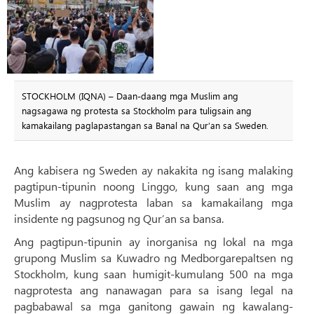
STOCKHOLM (IQNA) – Daan-daang mga Muslim ang
nagsagawa ng protesta sa Stockholm para tuligsain ang
kamakailang paglapastangan sa Banal na Qur’an sa Sweden.
Ang kabisera ng Sweden ay nakakita ng isang malaking
pagtipun-tipunin noong Linggo, kung saan ang mga
Muslim ay nagprotesta laban sa kamakailang mga
insidente ng pagsunog ng Qur’an sa bansa.
Ang pagtipun-tipunin ay inorganisa ng lokal na mga
grupong Muslim sa Kuwadro ng Medborgarepaltsen ng
Stockholm, kung saan humigit-kumulang 500 na mga
nagprotesta ang nanawagan para sa isang legal na
pagbabawal sa mga ganitong gawain ng kawalang-