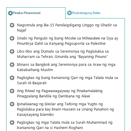
Pinaka-Pinanonood
Pinakabagong Balita
Nagsimula ang Ika-15 Pandaigdigang Linggo ng Ghadir sa
Najaf
Sinabi ng Pangulo ng Isang Moske sa Milwaukee na Siya ay
Pinuntirya Dahil sa Kanyang Pagsuporta sa Palestine
Libo-libo ang Dumalo sa Seremonya ng Pagluluksa sa
Muharram sa Tehran, Ginunita ang “Bayaning Pinuno”
Idinaos sa Bangkok ang Seremonya para sa Araw ng mga
Kababaihang Muslim
Pagbigkas ng Isang Iranianong Qari ng mga Talata mula sa
Surah Al-Baqarah
Ang Ritwal ng Pagwawagayway ng Pinakamalaking
Pinagpalang Bandila ng Dambana ng Alawi
Ipinaliwanag ng Iskolar ang Tatlong mga Yugto ng
Pagluluksa para kay Imam Hussein sa Unang Panahon ng
Kasaysayang Islamiko
Pagbigkas ng mga Talata mula sa Surah Muhammad ng
Iranianong Qari na si Hashem Roghani