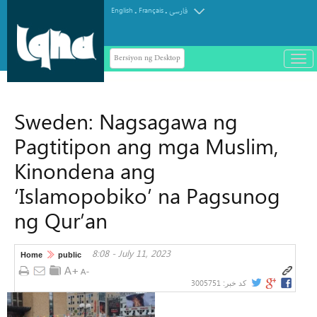
.
.
English
Français
فارسی
Bersiyon ng Desktop
باز
و
سته
ردن
Sweden: Nagsagawa ng
منو
Pagtitipon ang mga Muslim,
Kinondena ang
‘Islamopobiko’ na Pagsunog
ng Qur’an
8:08 - July 11, 2023
Home
public
3005751
کد خبر: