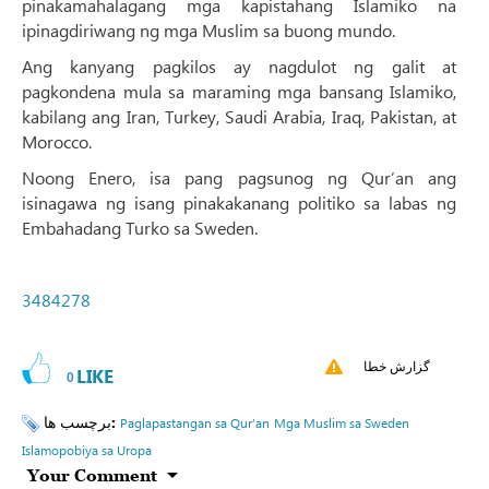
pinakamahalagang mga kapistahang Islamiko na
ipinagdiriwang ng mga Muslim sa buong mundo.
Ang kanyang pagkilos ay nagdulot ng galit at
pagkondena mula sa maraming mga bansang Islamiko,
kabilang ang Iran, Turkey, Saudi Arabia, Iraq, Pakistan, at
Morocco.
Noong Enero, isa pang pagsunog ng Qur’an ang
isinagawa ng isang pinakakanang politiko sa labas ng
Embahadang Turko sa Sweden.
3484278
گزارش خطا
LIKE
0
برچسب ها:
Paglapastangan sa Qur’an
Mga Muslim sa Sweden
Islamopobiya sa Uropa
Your Comment