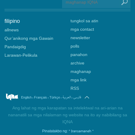
filipino
tungkol sa atin
mga contact
allnews
newsletter
Qur’anikong mga Gawain
polls
Pandaigdig
panahon
Larawan-Pelikula
archive
maghanap
mga link
RSS
.
.
.
.
فارسی
العربیة
English
Français
Türkçe
Ang lahat ng mga karapatan sa intelektwal na ari-arian na
nananatili sa mga nilalaman ng website na ito ay nabibilang sa
IQNA
" Iransamaneh "
Pinatatakbo ng: