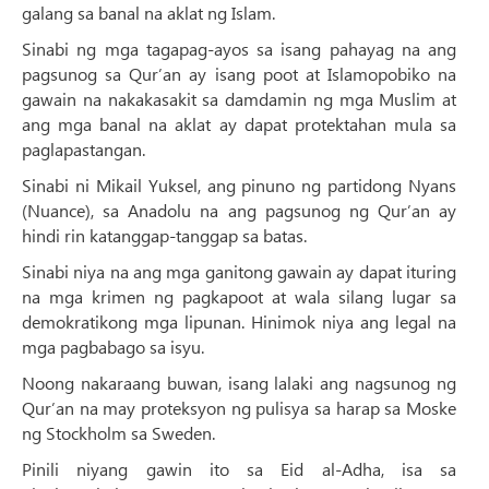
galang sa banal na aklat ng Islam.
Sinabi ng mga tagapag-ayos sa isang pahayag na ang
pagsunog sa Qur’an ay isang poot at Islamopobiko na
gawain na nakakasakit sa damdamin ng mga Muslim at
ang mga banal na aklat ay dapat protektahan mula sa
paglapastangan.
Sinabi ni Mikail Yuksel, ang pinuno ng partidong Nyans
(Nuance), sa Anadolu na ang pagsunog ng Qur’an ay
hindi rin katanggap-tanggap sa batas.
Sinabi niya na ang mga ganitong gawain ay dapat ituring
na mga krimen ng pagkapoot at wala silang lugar sa
demokratikong mga lipunan. Hinimok niya ang legal na
mga pagbabago sa isyu.
Noong nakaraang buwan, isang lalaki ang nagsunog ng
Qur’an na may proteksyon ng pulisya sa harap sa Moske
ng Stockholm sa Sweden.
Pinili niyang gawin ito sa Eid al-Adha, isa sa