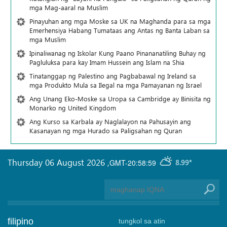
mga Mag-aaral na Muslim
Pinayuhan ang mga Moske sa UK na Maghanda para sa mga
Emerhensiya Habang Tumataas ang Antas ng Banta Laban sa
mga Muslim
Ipinaliwanag ng Iskolar Kung Paano Pinananatiling Buhay ng
Pagluluksa para kay Imam Hussein ang Islam na Shia
Tinatanggap ng Palestino ang Pagbabawal ng Ireland sa
mga Produkto Mula sa Ilegal na mga Pamayanan ng Israel
Ang Unang Eko-Moske sa Uropa sa Cambridge ay Binisita ng
Monarko ng United Kingdom
Ang Kurso sa Karbala ay Naglalayon na Pahusayin ang
Kasanayan ng mga Hurado sa Paligsahan ng Quran
Thursday 06 August 2026
,
GMT-20:58:59
8.99°
filipino
tungkol sa atin