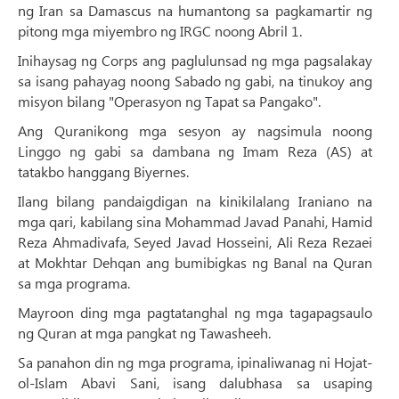
ng Iran sa Damascus na humantong sa pagkamartir ng
pitong mga miyembro ng IRGC noong Abril 1.
Inihaysag ng Corps ang paglulunsad ng mga pagsalakay
sa isang pahayag noong Sabado ng gabi, na tinukoy ang
misyon bilang "Operasyon ng Tapat sa Pangako".
Ang Quranikong mga sesyon ay nagsimula noong
Linggo ng gabi sa dambana ng Imam Reza (AS) at
tatakbo hanggang Biyernes.
Ilang bilang pandaigdigan na kinikilalang Iraniano na
mga qari, kabilang sina Mohammad Javad Panahi, Hamid
Reza Ahmadivafa, Seyed Javad Hosseini, Ali Reza Rezaei
at Mokhtar Dehqan ang bumibigkas ng Banal na Quran
sa mga programa.
Mayroon ding mga pagtatanghal ng mga tagapagsaulo
ng Quran at mga pangkat ng Tawasheeh.
Sa panahon din ng mga programa, ipinaliwanag ni Hojat-
ol-Islam Abavi Sani, isang dalubhasa sa usaping