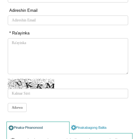
Adireshin Email
* Ra'ayinka
Pinaka-Pinanonood
Pinakabagong Balita