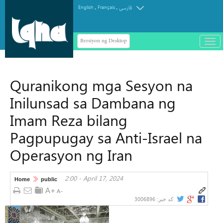
.
.
English
Français
فارسی
Bersiyon ng Desktop
باز
و
سته
ردن
Quranikong mga Sesyon na
منو
Inilunsad sa Dambana ng
Imam Reza bilang
Pagpupugay sa Anti-Israel na
Operasyon ng Iran
2:00 - April 17, 2024
Home
public
3006896
کد خبر: