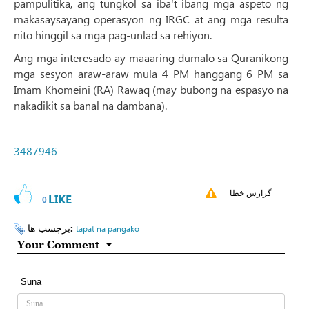
pampulitika, ang tungkol sa iba't ibang mga aspeto ng
makasaysayang operasyon ng IRGC at ang mga resulta
nito hinggil sa mga pag-unlad sa rehiyon.
Ang mga interesado ay maaaring dumalo sa Quranikong
mga sesyon araw-araw mula 4 PM hanggang 6 PM sa
Imam Khomeini (RA) Rawaq (may bubong na espasyo na
nakadikit sa banal na dambana).
3487946
گزارش خطا
LIKE
0
برچسب ها:
tapat na pangako
Your Comment
Suna