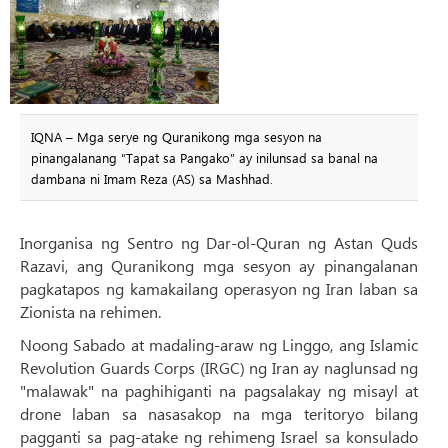
IQNA – Mga serye ng Quranikong mga sesyon na
pinangalanang “Tapat sa Pangako” ay inilunsad sa banal na
dambana ni Imam Reza (AS) sa Mashhad.
Inorganisa ng Sentro ng Dar-ol-Quran ng Astan Quds
Razavi, ang Quranikong mga sesyon ay pinangalanan
pagkatapos ng kamakailang operasyon ng Iran laban sa
Zionista na rehimen.
Noong Sabado at madaling-araw ng Linggo, ang Islamic
Revolution Guards Corps (IRGC) ng Iran ay naglunsad ng
"malawak" na paghihiganti na pagsalakay ng misayl at
drone laban sa nasasakop na mga teritoryo bilang
pagganti sa pag-atake ng rehimeng Israel sa konsulado