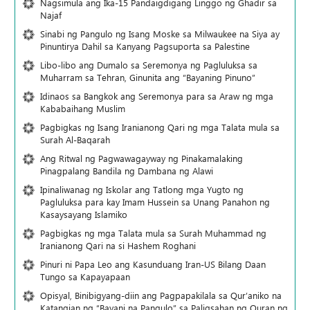
Nagsimula ang Ika-15 Pandaigdigang Linggo ng Ghadir sa
Najaf
Sinabi ng Pangulo ng Isang Moske sa Milwaukee na Siya ay
Pinuntirya Dahil sa Kanyang Pagsuporta sa Palestine
Libo-libo ang Dumalo sa Seremonya ng Pagluluksa sa
Muharram sa Tehran, Ginunita ang “Bayaning Pinuno”
Idinaos sa Bangkok ang Seremonya para sa Araw ng mga
Kababaihang Muslim
Pagbigkas ng Isang Iranianong Qari ng mga Talata mula sa
Surah Al-Baqarah
Ang Ritwal ng Pagwawagayway ng Pinakamalaking
Pinagpalang Bandila ng Dambana ng Alawi
Ipinaliwanag ng Iskolar ang Tatlong mga Yugto ng
Pagluluksa para kay Imam Hussein sa Unang Panahon ng
Kasaysayang Islamiko
Pagbigkas ng mga Talata mula sa Surah Muhammad ng
Iranianong Qari na si Hashem Roghani
Pinuri ni Papa Leo ang Kasunduang Iran-US Bilang Daan
Tungo sa Kapayapaan
Opisyal, Binibigyang-diin ang Pagpapakilala sa Qur’aniko na
Katangian ng “Bayani na Pangulo” sa Paligsahan ng Quran ng