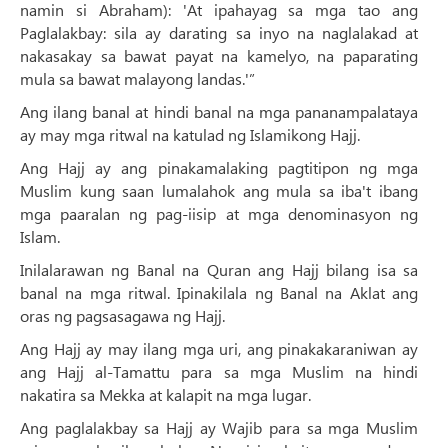
namin si Abraham): 'At ipahayag sa mga tao ang
Paglalakbay: sila ay darating sa inyo na naglalakad at
nakasakay sa bawat payat na kamelyo, na paparating
mula sa bawat malayong landas.'”
Ang ilang banal at hindi banal na mga pananampalataya
ay may mga ritwal na katulad ng Islamikong Hajj.
Ang Hajj ay ang pinakamalaking pagtitipon ng mga
Muslim kung saan lumalahok ang mula sa iba't ibang
mga paaralan ng pag-iisip at mga denominasyon ng
Islam.
Inilalarawan ng Banal na Quran ang Hajj bilang isa sa
banal na mga ritwal. Ipinakilala ng Banal na Aklat ang
oras ng pagsasagawa ng Hajj.
Ang Hajj ay may ilang mga uri, ang pinakakaraniwan ay
ang Hajj al-Tamattu para sa mga Muslim na hindi
nakatira sa Mekka at kalapit na mga lugar.
Ang paglalakbay sa Hajj ay Wajib para sa mga Muslim