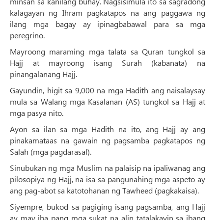
minsan sa kanilang buhay. Nagsisimula ito sa sagradong
kalagayan ng Ihram pagkatapos na ang paggawa ng
ilang mga bagay ay ipinagbabawal para sa mga
peregrino.
Mayroong maraming mga talata sa Quran tungkol sa
Hajj at mayroong isang Surah (kabanata) na
pinangalanang Hajj.
Gayundin, higit sa 9,000 na mga Hadith ang naisalaysay
mula sa Walang mga Kasalanan (AS) tungkol sa Hajj at
mga pasya nito.
Ayon sa ilan sa mga Hadith na ito, ang Hajj ay ang
pinakamataas na gawain ng pagsamba pagkatapos ng
Salah (mga pagdarasal).
Sinubukan ng mga Muslim na palaisip na ipaliwanag ang
pilosopiya ng Hajj, na isa sa pangunahing mga aspeto ay
ang pag-abot sa katotohanan ng Tawheed (pagkakaisa).
Siyempre, bukod sa pagiging isang pagsamba, ang Hajj
ay may iba pang mga sukat na alin tatalakayin sa ibang