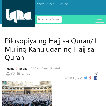
.
.
English
Français
فارسی
Bersiyon ng Desktop
باز
و
بست
کرد
Pilosopiya ng Hajj sa Quran/1
منو
Muling Kahulugan ng Hajj sa
Quran
14:17 - June 09, 2024
Home
public
3007113
کد خبر: