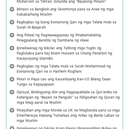
Muharram sa Tehran, Ginunita ang “Bayaning Pinuno”
Idinaos sa Bangkok ang Seremonya para sa Araw ng mga
Kababaihang Muslim
Pagbigkas ng Isang Iranianong Qari ng mga Talata mula sa
Surah Al-Baqarah
Ang Ritwal ng Pagwawagayway ng Pinakamalaking
Pinagpalang Bandila ng Dambana ng Alawi
Ipinaliwanag ng Iskolar ang Tatlong mga Yugto ng
Pagluluksa para kay Imam Hussein sa Unang Panahon ng
Kasaysayang Islamiko
Pagbigkas ng mga Talata mula sa Surah Muhammad ng
Iranianong Qari na si Hashem Roghani
Pinuri ni Papa Leo ang Kasunduang Iran-US Bilang Daan
Tungo sa Kapayapaan
Opisyal, Binibigyang-diin ang Pagpapakilala sa Qur’aniko na
Katangian ng “Bayani na Pangulo” sa Paligsahan ng Quran ng
mga Mag-aaral na Muslim
Pinayuhan ang mga Moske sa UK na Maghanda para sa mga
Emerhensiya Habang Tumataas ang Antas ng Banta Laban sa
mga Muslim
Ipinaliwanag ng Iskolar Kung Paano Pinananatiling Buhay ng