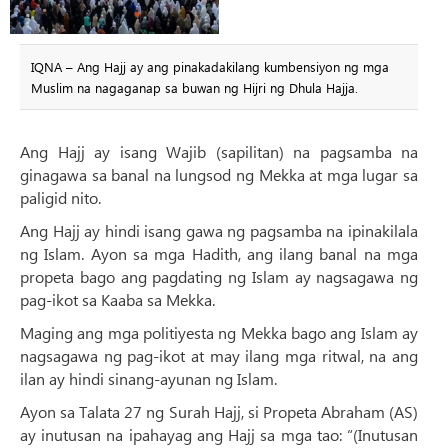
IQNA – Ang Hajj ay ang pinakadakilang kumbensiyon ng mga
Muslim na nagaganap sa buwan ng Hijri ng Dhula Hajja.
Ang Hajj ay isang Wajib (sapilitan) na pagsamba na
ginagawa sa banal na lungsod ng Mekka at mga lugar sa
paligid nito.
Ang Hajj ay hindi isang gawa ng pagsamba na ipinakilala
ng Islam. Ayon sa mga Hadith, ang ilang banal na mga
propeta bago ang pagdating ng Islam ay nagsagawa ng
pag-ikot sa Kaaba sa Mekka.
Maging ang mga politiyesta ng Mekka bago ang Islam ay
nagsagawa ng pag-ikot at may ilang mga ritwal, na ang
ilan ay hindi sinang-ayunan ng Islam.
Ayon sa Talata 27 ng Surah Hajj, si Propeta Abraham (AS)
ay inutusan na ipahayag ang Hajj sa mga tao: “(Inutusan