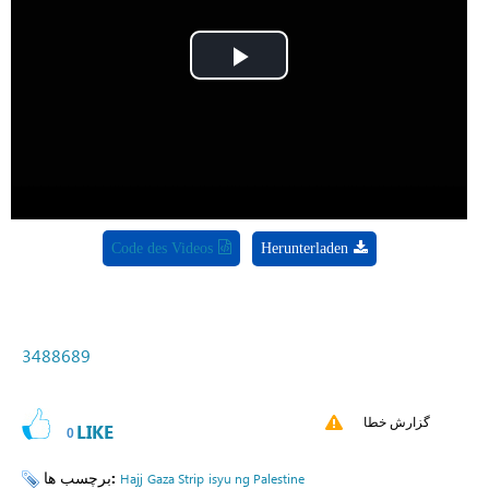
Play
Video
Code des Videos
Herunterladen
3488689
گزارش خطا
LIKE
0
برچسب ها:
Hajj
Gaza Strip
isyu ng Palestine