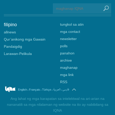
filipino
tungkol sa atin
mga contact
allnews
newsletter
Qur’anikong mga Gawain
polls
Pandaigdig
panahon
Larawan-Pelikula
archive
maghanap
mga link
RSS
.
.
.
.
فارسی
العربیة
English
Français
Türkçe
Ang lahat ng mga karapatan sa intelektwal na ari-arian na
nananatili sa mga nilalaman ng website na ito ay nabibilang sa
IQNA