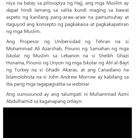
niya na batay sa pilosopiya ng Hajj, ang mga Muslim ay
dapat hindi lamang sa salita kundi maging sa bawat
aspeto ng kanilang pang-araw-araw na pamumuhay at
itaguyod ang konsepto ng pagkakaisa at pagkakapatiran
ng mga Muslim.
Ang Propesor ng Unibersidad ng Tehran na si
Mohammad Ali Azarshab, Pinuno ng Samahan ng mga
Iskolar ng Muslim sa Lebanon na si Sheikh Ghazi
Hunaina, Pinuno ng Unyon ng mga Iskolar ng Ahl al-Bayt
ng Turkey na si Ghadir Akaras, at ang Canadiano na
Islamolohista na si John Andrew Morrow ay kabilang sa
iba pang mga tagapagsalita sa webinar.
Ang sumusunod ay ang talumpati ni Muhammad Azmi
Abdulhamid sa kaganapang onlayn: