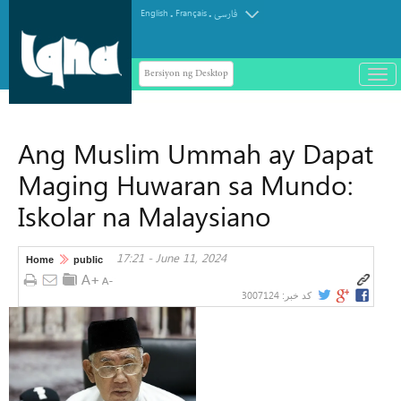
.
.
English
Français
فارسی
Bersiyon ng Desktop
باز
و
سته
ردن
Ang Muslim Ummah ay Dapat
منو
Maging Huwaran sa Mundo:
Iskolar na Malaysiano
17:21 - June 11, 2024
Home
public
3007124
کد خبر: