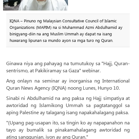
IQNA – Pinuno ng Malaysian Consultative Council of Islamic
Organizations (MAPIM) na si Muhammad Azmi Abdulhamid ay
binigyang-diin na ang Muslim Ummah ay dapat na isang
huwarang lipunan sa mundo ayon sa mga turo ng Quran.
Ginawa niya ang pahayag na tumutukoy sa "Hajj, Quran-
sentrismo, at Pakikiramay sa Gaza" webinar.
Ang onlayn na seminar ay inorganisa ng International
Quran News Agency (IQNA) noong Lunes, Hunyo 10.
Sinabi ni Abdulhamid na ang paksa ng Hajj simpatiya at
awtoridad ng Islamikong Ummah sa pagtatanggol sa
aping Palestine ay talagang isang napakahalagang paksa.
"(Upang pag-usapan ito, sa tingin ko ay napapanahon na
tayo ay bumalik sa pinakamahalagang awtoridad ng
ating sanggunian, iyon ay ang Quran."