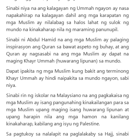
Sinabi niya na ang kalagayan ng Ummah ngayon ay nasa
napakahirap na kalagayan dahil ang mga karapatan ng
mga Muslim ay nilalabag sa halos lahat ng sulok ng
mundo na kinakaharap nila ng maraming panunupil.
Sinabi ni Abdul Hamid na ang mga Muslim ay palaging
inspirasyon ang Quran sa bawat aspeto ng buhay, at ang
Quran ay nagsasabi na ang mga Muslim ay dapat na
maging Khayr Ummah (huwarang lipunan) sa mundo.
Dapat ipakita ng mga Muslim kung bakit ang terminong
Khayr Ummah ay hindi naipakita sa mundo ngayon, sabi
niya.
Sinabi rin ng iskolar na Malaysiano na ang pagkakaisa ng
mga Muslim ay isang pangunahing kinakailangan para sa
mga Muslim upang maging isang huwarang lipunan at
upang harapin nila ang mga hamon na kanilang
kinakaharap, kabilang ang isyu ng Palestine.
Sa pagtukoy sa nalalapit na paglalakaby sa Hajj, sinabi