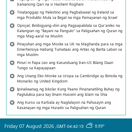
Iranianong Qari na si Hashem Roghani
Tinatanggap ng Palestino ang Pagbabawal ng Ireland sa
mga Produkto Mula sa Ilegal na mga Pamayanan ng Israel
Opisyal, Binibigyang-diin ang Pagpapakilala sa Qur’aniko na
Katangian ng “Bayani na Pangulo” sa Paligsahan ng Quran ng
mga Mag-aaral na Muslim
Pinayuhan ang mga Moske sa UK na Maghanda para sa mga
Emerhensiya Habang Tumataas ang Antas ng Banta Laban sa
mga Muslim
Pinuri ni Papa Leo ang Kasunduang Iran-US Bilang Daan
Tungo sa Kapayapaan
Ang Unang Eko-Moske sa Uropa sa Cambridge ay Binisita ng
Monarko ng United Kingdom
Ipinaliwanag ng Iskolar Kung Paano Pinananatiling Buhay ng
Pagluluksa para kay Imam Hussein ang Islam na Shia
Ang Kurso sa Karbala ay Naglalayon na Pahusayin ang
Kasanayan ng mga Hurado sa Paligsahan ng Quran
Friday 07 August 2026
,
GMT-04:42:15
8.99°