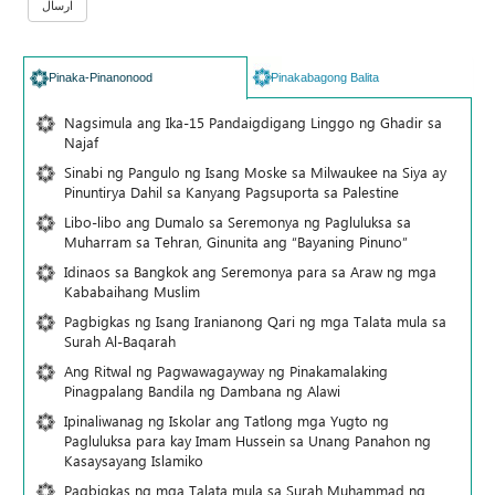
Pinaka-Pinanonood
Pinakabagong Balita
Nagsimula ang Ika-15 Pandaigdigang Linggo ng Ghadir sa
Najaf
Sinabi ng Pangulo ng Isang Moske sa Milwaukee na Siya ay
Pinuntirya Dahil sa Kanyang Pagsuporta sa Palestine
Libo-libo ang Dumalo sa Seremonya ng Pagluluksa sa
Muharram sa Tehran, Ginunita ang “Bayaning Pinuno”
Idinaos sa Bangkok ang Seremonya para sa Araw ng mga
Kababaihang Muslim
Pagbigkas ng Isang Iranianong Qari ng mga Talata mula sa
Surah Al-Baqarah
Ang Ritwal ng Pagwawagayway ng Pinakamalaking
Pinagpalang Bandila ng Dambana ng Alawi
Ipinaliwanag ng Iskolar ang Tatlong mga Yugto ng
Pagluluksa para kay Imam Hussein sa Unang Panahon ng
Kasaysayang Islamiko
Pagbigkas ng mga Talata mula sa Surah Muhammad ng