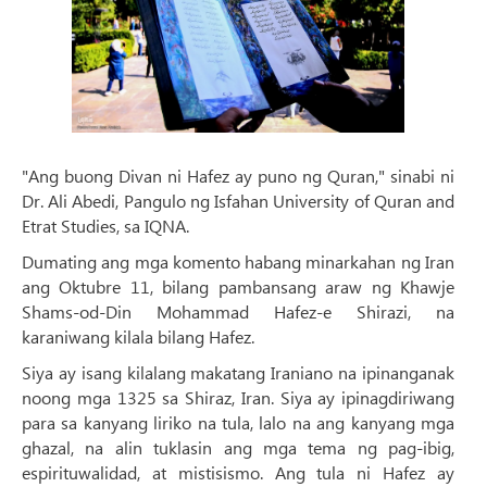
"Ang buong Divan ni Hafez ay puno ng Quran," sinabi ni
Dr. Ali Abedi, Pangulo ng Isfahan University of Quran and
Etrat Studies, sa IQNA.
Dumating ang mga komento habang minarkahan ng Iran
ang Oktubre 11, bilang pambansang araw ng Khawje
Shams-od-Din Mohammad Hafez-e Shirazi, na
karaniwang kilala bilang Hafez.
Siya ay isang kilalang makatang Iraniano na ipinanganak
noong mga 1325 sa Shiraz, Iran. Siya ay ipinagdiriwang
para sa kanyang liriko na tula, lalo na ang kanyang mga
ghazal, na alin tuklasin ang mga tema ng pag-ibig,
espirituwalidad, at mistisismo. Ang tula ni Hafez ay