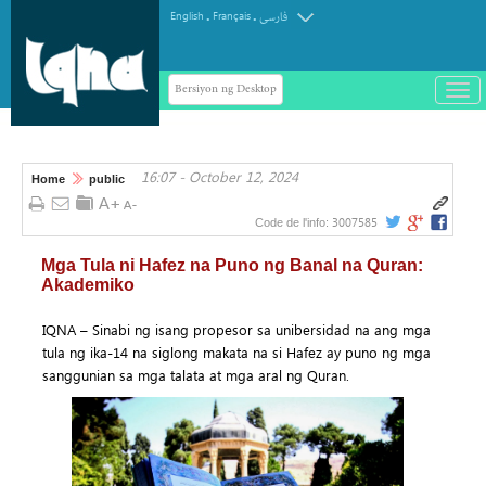
.
.
English
Français
فارسی
Bersiyon ng Desktop
باز
و
سته
ردن
16:07 - October 12, 2024
منو
Home
public
3007585
Code de l'info:
Mga Tula ni Hafez na Puno ng Banal na Quran:
Akademiko
IQNA – Sinabi ng isang propesor sa unibersidad na ang mga
tula ng ika-14 na siglong makata na si Hafez ay puno ng mga
sanggunian sa mga talata at mga aral ng Quran.