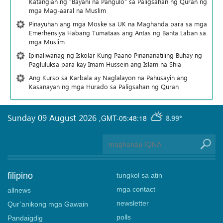
Katangian ng “Bayani na Pangulo” sa Paligsahan ng Quran ng
mga Mag-aaral na Muslim
Pinayuhan ang mga Moske sa UK na Maghanda para sa mga
Emerhensiya Habang Tumataas ang Antas ng Banta Laban sa
mga Muslim
Ipinaliwanag ng Iskolar Kung Paano Pinananatiling Buhay ng
Pagluluksa para kay Imam Hussein ang Islam na Shia
Ang Kurso sa Karbala ay Naglalayon na Pahusayin ang
Kasanayan ng mga Hurado sa Paligsahan ng Quran
Sunday 09 August 2026
,
GMT-05:48:18
8.99°
filipino
tungkol sa atin
mga contact
allnews
newsletter
Qur’anikong mga Gawain
polls
Pandaigdig