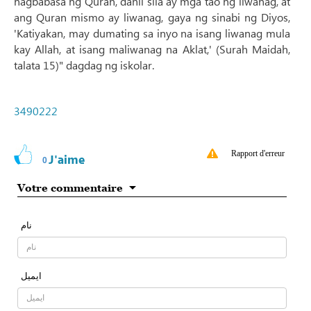
nagbabasa ng Quran, dahil sila ay mga tao ng liwanag, at
ang Quran mismo ay liwanag, gaya ng sinabi ng Diyos,
'Katiyakan, may dumating sa inyo na isang liwanag mula
kay Allah, at isang maliwanag na Aklat,' (Surah Maidah,
talata 15)" dagdag ng iskolar.
3490222
Rapport d'erreur
J'aime
0
Votre commentaire
نام
ایمیل