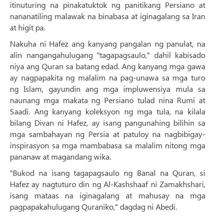
itinuturing na pinakatuktok ng panitikang Persiano at
nananatiling malawak na binabasa at iginagalang sa Iran
at higit pa.
Nakuha ni Hafez ang kanyang pangalan ng panulat, na
alin nangangahulugang "tagapagsaulo," dahil kabisado
niya ang Quran sa batang edad. Ang kanyang mga gawa
ay nagpapakita ng malalim na pag-unawa sa mga turo
ng Islam, gayundin ang mga impluwensiya mula sa
naunang mga makata ng Persiano tulad nina Rumi at
Saadi. Ang kanyang koleksyon ng mga tula, na kilala
bilang Divan ni Hafez, ay isang pangunahing bilihin sa
mga sambahayan ng Persia at patuloy na nagbibigay-
inspirasyon sa mga mambabasa sa malalim nitong mga
pananaw at magandang wika.
"Bukod na isang tagapagsaulo ng Banal na Quran, si
Hafez ay nagtuturo din ng Al-Kashshaaf ni Zamakhshari,
isang mataas na iginagalang at mahusay na mga
pagpapakahulugang Quraniko," dagdag ni Abedi.