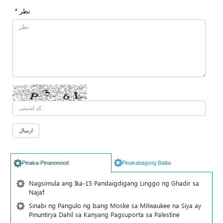
* نظر
Pinaka-Pinanonood
Pinakabagong Balita
Nagsimula ang Ika-15 Pandaigdigang Linggo ng Ghadir sa
Najaf
Sinabi ng Pangulo ng Isang Moske sa Milwaukee na Siya ay
Pinuntirya Dahil sa Kanyang Pagsuporta sa Palestine