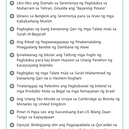
Libo-libo ang Dumalo sa Seremonya ng Pagluluksa sa
Muharram sa Tehran, Ginunita ang “Bayaning Pinuno”
Idinaos sa Bangkok ang Seremonya para sa Araw ng mga
Kababaihang Muslim
Pagbigkas ng Isang Iranianong Qari ng mga Talata mula sa
Surah Al-Baqarah
Ang Ritwal ng Pagwawagayway ng Pinakamalaking
Pinagpalang Bandila ng Dambana ng Alawi
Ipinaliwanag ng Iskolar ang Tatlong mga Yugto ng
Pagluluksa para kay Imam Hussein sa Unang Panahon ng
Kasaysayang Islamiko
Pagbigkas ng mga Talata mula sa Surah Muhammad ng
Iranianong Qari na si Hashem Roghani
Tinatanggap ng Palestino ang Pagbabawal ng Ireland sa
mga Produkto Mula sa Ilegal na mga Pamayanan ng Israel
Ang Unang Eko-Moske sa Uropa sa Cambridge ay Binisita ng
Monarko ng United Kingdom
Pinuri ni Papa Leo ang Kasunduang Iran-US Bilang Daan
Tungo sa Kapayapaan
Opisyal, Binibigyang-diin ang Pagpapakilala sa Qur’aniko na