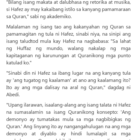
"Bilang isang makata at dalubhasa ng retorika at musika,
si Hafez ay may kakaibang istilo sa kanyang pamamaraan
sa Quran," sabi ng akademiko.
Malalaman ng isang tao ang kakanyahan ng Quran sa
pamamagitan ng tula ni Hafez, sinabi niya, na sinipi ang
isang taludtod mula kay Hafez na nagbabasa: "Sa lahat
ng Huffaz ng mundo, walang nakalap ng mga
kapitaganan ng karunungan at Quranikong mga punto
katulad ko."
"Sinabi din ni Hafez sa ibang lugar na ang kanyang tula
ay 'ang tugatog ng kaalaman' at ano ang kaalamang ito?
Ito ay ang mga dalisay na aral ng Quran," dagdag ni
Abedi.
"Upang ilarawan, isaalang-alang ang isang talata ni Hafez
na sumasalamin sa isang Quranikong konsepto: 'Ang
demonyo ay tumatakas mula sa mga nagbibigkas ng
Quran.' Ang linyang ito ay nangangahulugan na ang mga
demonyo at diyablo ay hindi lumalapit sa mga