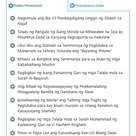
Pinaka-Pinanonood
Pinakabagong Balita
Nagsimula ang Ika-15 Pandaigdigang Linggo ng Ghadir sa
Najaf
Sinabi ng Pangulo ng Isang Moske sa Milwaukee na Siya ay
Pinuntirya Dahil sa Kanyang Pagsuporta sa Palestine
Libo-libo ang Dumalo sa Seremonya ng Pagluluksa sa
Muharram sa Tehran, Ginunita ang “Bayaning Pinuno”
Idinaos sa Bangkok ang Seremonya para sa Araw ng mga
Kababaihang Muslim
Pagbigkas ng Isang Iranianong Qari ng mga Talata mula sa
Surah Al-Baqarah
Ang Ritwal ng Pagwawagayway ng Pinakamalaking
Pinagpalang Bandila ng Dambana ng Alawi
Ipinaliwanag ng Iskolar ang Tatlong mga Yugto ng
Pagluluksa para kay Imam Hussein sa Unang Panahon ng
Kasaysayang Islamiko
Pagbigkas ng mga Talata mula sa Surah Muhammad ng
Iranianong Qari na si Hashem Roghani
Pinuri ni Papa Leo ang Kasunduang Iran-US Bilang Daan