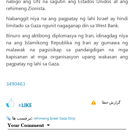
nabigo ang UN na sagutin ang Estados Unidos at ang
rehimeng Zionista.
Nabanggit niya na ang pagpatay ng lahi Israel ay hindi
limitado sa Gaza ngunit nagaganap din sa West Bank.
Itinuro ang aktibong diplomasya ng Iran, idinagdag niya
na ang Islamikong Republika ng Iran ay gumawa ng
malawak na pagsisikap sa pandaigdigan na mga
kapisanan at mga organisasyon upang wakasan ang
pagpatay ng lahi sa Gaza.
3490463
گزارش خطا
LIKE
0
برچسب ها:
rehimeng Israel
Gaza Strip
Your Comment