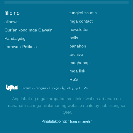
filipino
tungkol sa atin
mga contact
allnews
newsletter
Qur’anikong mga Gawain
polls
Pandaigdig
panahon
Larawan-Pelikula
archive
maghanap
mga link
RSS
.
.
.
.
فارسی
العربیة
English
Français
Türkçe
Ang lahat ng mga karapatan sa intelektwal na ari-arian na
nananatili sa mga nilalaman ng website na ito ay nabibilang sa
IQNA
" Iransamaneh "
Pinatatakbo ng: