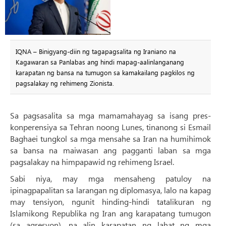
IQNA – Binigyang-diin ng tagapagsalita ng Iraniano na
Kagawaran sa Panlabas ang hindi mapag-aalinlanganang
karapatan ng bansa na tumugon sa kamakailang pagkilos ng
pagsalakay ng rehimeng Zionista.
Sa pagsasalita sa mga mamamahayag sa isang pres-
konperensiya sa Tehran noong Lunes, tinanong si Esmail
Baghaei tungkol sa mga mensahe sa Iran na humihimok
sa bansa na maiwasan ang pagganti laban sa mga
pagsalakay na himpapawid ng rehimeng Israel.
Sabi niya, may mga mensaheng patuloy na
ipinagpapalitan sa larangan ng diplomasya, lalo na kapag
may tensiyon, ngunit hinding-hindi tatalikuran ng
Islamikong Republika ng Iran ang karapatang tumugon
(sa agresyon), na alin karapatan ng lahat ng mga