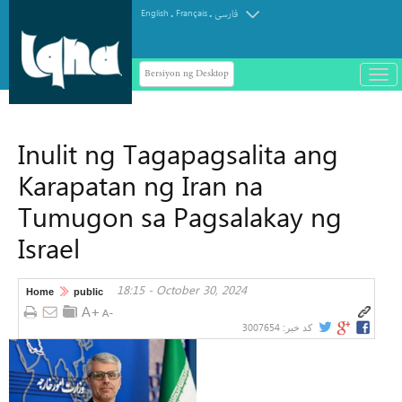
.
.
English
Français
فارسی
Bersiyon ng Desktop
باز
و
سته
ردن
Inulit ng Tagapagsalita ang
منو
Karapatan ng Iran na
Tumugon sa Pagsalakay ng
Israel
18:15 - October 30, 2024
Home
public
3007654
کد خبر: