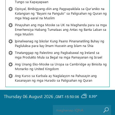
Tungo sa Kapayapaan
Opisyal, Binibigyang-diin ang Pagpapakilala sa Qur’aniko na
Katangian ng “Bayani na Pangulo” sa Paligsahan ng Quran ng
mga Mag-aaral na Muslim
Pinayuhan ang mga Moske sa UK na Maghanda para sa mga
Emerhensiya Habang Tumataas ang Antas ng Banta Laban sa
mga Muslim
Ipinaliwanag ng Iskolar Kung Paano Pinananatiling Buhay ng
Pagluluksa para kay Imam Hussein ang Islam na Shia
Tinatanggap ng Palestino ang Pagbabawal ng Ireland sa
mga Produkto Mula sa Ilegal na mga Pamayanan ng Israel
Ang Unang Eko-Moske sa Uropa sa Cambridge ay Binisita ng
Monarko ng United Kingdom
Ang Kurso sa Karbala ay Naglalayon na Pahusayin ang
Kasanayan ng mga Hurado sa Paligsahan ng Quran
Thursday 06 August 2026
,
GMT-15:50:06
8.99°