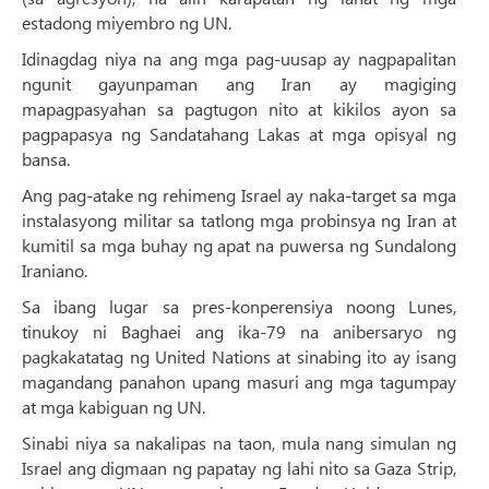
estadong miyembro ng UN.
Idinagdag niya na ang mga pag-uusap ay nagpapalitan
ngunit gayunpaman ang Iran ay magiging
mapagpasyahan sa pagtugon nito at kikilos ayon sa
pagpapasya ng Sandatahang Lakas at mga opisyal ng
bansa.
Ang pag-atake ng rehimeng Israel ay naka-target sa mga
instalasyong militar sa tatlong mga probinsya ng Iran at
kumitil sa mga buhay ng apat na puwersa ng Sundalong
Iraniano.
Sa ibang lugar sa pres-konperensiya noong Lunes,
tinukoy ni Baghaei ang ika-79 na anibersaryo ng
pagkakatatag ng United Nations at sinabing ito ay isang
magandang panahon upang masuri ang mga tagumpay
at mga kabiguan ng UN.
Sinabi niya sa nakalipas na taon, mula nang simulan ng
Israel ang digmaan ng papatay ng lahi nito sa Gaza Strip,