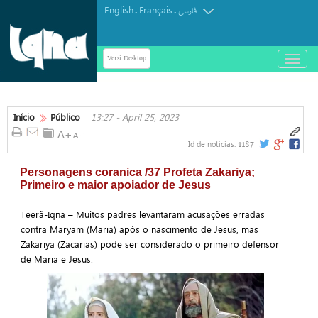
English
Français
.
.
فارسی
Versi Desktop
باز
و
بسته
کردن
منو
Início
Público
13:27 - April 25, 2023
1187
Id de notícias:
Personagens coranica /37 Profeta Zakariya;
Primeiro e maior apoiador de Jesus
Teerã-Iqna – Muitos padres levantaram acusações erradas
contra Maryam (Maria) após o nascimento de Jesus, mas
Zakariya (Zacarias) pode ser considerado o primeiro defensor
de Maria e Jesus.